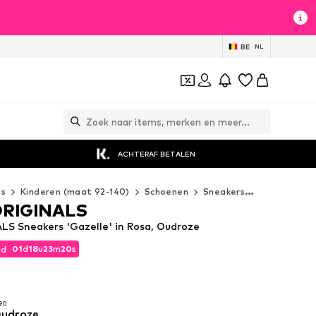
BE
NL
ACHTERAF BETALEN
es
Kinderen (maat 92-140)
Schoenen
Sneakers
ADIDAS ORI
ORIGINALS
S Sneakers 'Gazelle' in Rosa, Oudroze
01
d
18
u
23
m
19
s
jd
01
d
18
u
23
m
19
s
jd
90
Oudroze
90