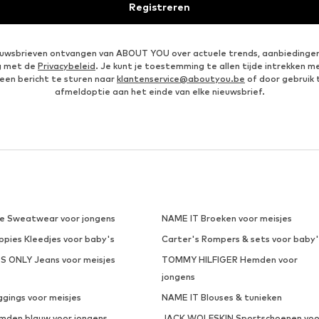
Registreren
ieuwsbrieven ontvangen van ABOUT YOU over actuele trends, aanbiedingen
g met de
Privacybeleid
. Je kunt je toestemming te allen tijde intrekken m
een bericht te sturen naar
klantenservice@aboutyou.be
of door gebruik 
afmeldoptie aan het einde van elke nieuwsbrief.
ke Sweatwear voor jongens
NAME IT Broeken voor meisjes
ppies Kleedjes voor baby's
Carter's Rompers & sets voor baby'
DS ONLY Jeans voor meisjes
TOMMY HILFIGER Hemden voor
jongens
ggings voor meisjes
NAME IT Blouses & tunieken
mden blauw voor jongens
JACK WOLFSKIN Sportschoenen voo