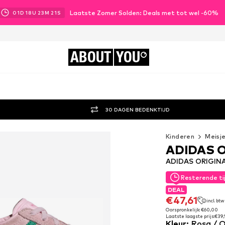
Laatste Zomer Solden: Deals met tot wel -60%
01
D
18
U
23
M
20
S
ABOUT
YOU
30 DAGEN BEDENKTIJD
Kinderen
Meisj
ADIDAS 
ADIDAS ORIGINAL
Resterende ti
Resterende ti
DEAL
DEAL
€47,61
incl. btw
€47,61
incl. btw
Oorspronkelijk: €60,00
Laatste laagste prijs:
€39,
Oorspronkelijk: €60,00
Kleur
:
Rosa / 
Laatste laagste prijs:
€39,