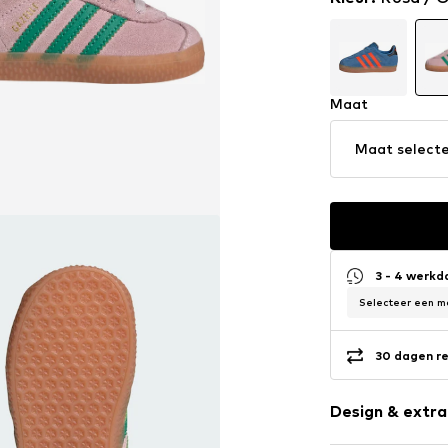
Maat
Maat select
3 - 4 werk
Selecteer een ma
30 dagen re
Design & extra