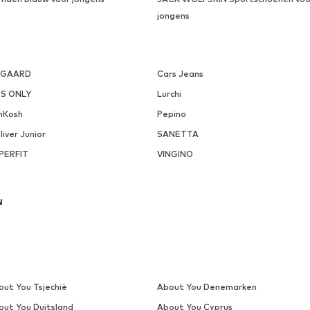
jongens
SGAARD
Cars Jeans
DS ONLY
Lurchi
hKosh
Pepino
liver Junior
SANETTA
PERFIT
VINGINO
N
out You Tsjechië
About You Denemarken
out You Duitsland
About You Cyprus