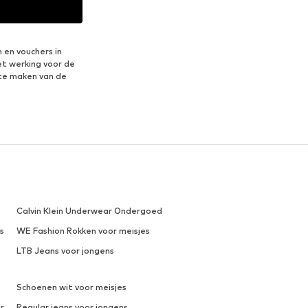
 en vouchers in
et werking voor de
te maken van de
Calvin Klein Underwear Ondergoed
s
WE Fashion Rokken voor meisjes
LTB Jeans voor jongens
Schoenen wit voor meisjes
r
Regular jeans voor jongens