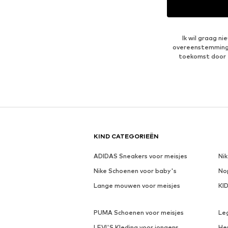
Ik wil graag n
overeenstemmin
toekomst door 
KIND CATEGORIEËN
ADIDAS Sneakers voor meisjes
Ni
Nike Schoenen voor baby's
No
Lange mouwen voor meisjes
KI
PUMA Schoenen voor meisjes
Le
LEVI'S Kleding voor jongens
He