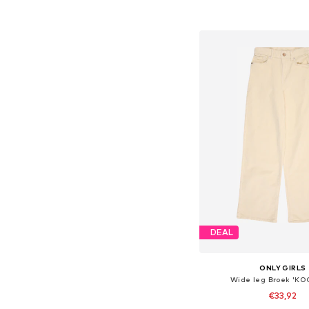
Beschikbaar in vele
In winkelman
DEAL
ONLY GIRLS
Wide leg Broek 'KO
€33,92