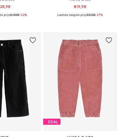
28,98
€19,98
e prijs:
€49,95
-42%
Laatste laagste prijs:
€31,95
-37%
n: 128, 140, 152, 164
Beschikbare maten: 92
nkelmandje
In winkelmandje
DEAL