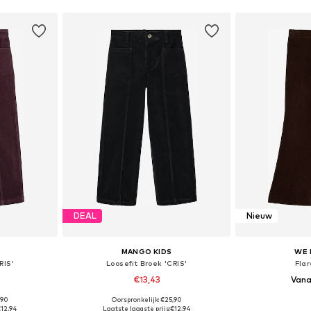
DEAL
Nieuw
MANGO KIDS
WE 
RIS'
Loosefit Broek 'CRIS'
Fla
€13,43
Vana
,90
Oorspronkelijk: €25,90
Beschikbare maten: 116, 128, 134, 140, 146, 152
Beschikbare maten: 116, 122, 128, 134, 140, 152
Beschikbaa
€12,94
Laatste laagste prijs:
€12,94