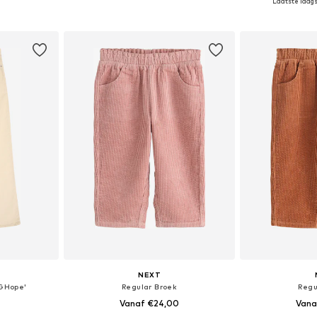
Laatste laagst
 maten
Beschikbaar in vele maten
Beschikbaa
dje
In winkelmandje
In wi
NEXT
GHope'
Regular Broek
Regu
Vanaf €24,00
Vana