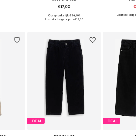
€17,00
€
Laatste laagst
Oorspronkelijk: €34,00
: 158
Beschikbare maten: 176
Beschikbare mate
Laatste laagste prijs:
€13,60
dje
In winkelmandje
In wi
DEAL
DEAL