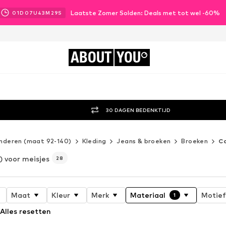
Laatste Zomer Solden: Deals met tot wel -60%
01
D
07
U
43
M
27
S
ABOUT
YOU
30 DAGEN BEDENKTIJD
inderen (maat 92-140)
Kleding
Jeans & broeken
Broeken
C
) voor meisjes
28
Maat
Kleur
Merk
Materiaal
Motief
1
Alles resetten