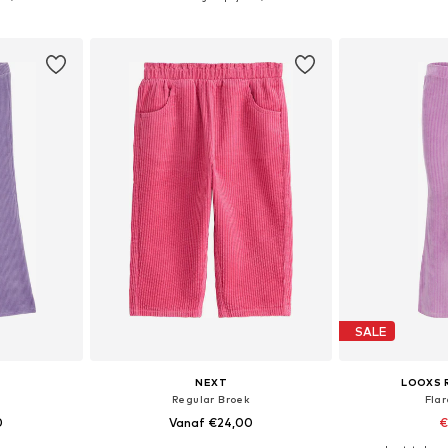
dje
In winkelmandje
In wi
SALE
NEXT
LOOXS 
Regular Broek
Fla
0
Vanaf €24,00
€