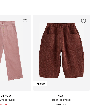
r in vele maten
Beschikbare maten: 62, 68, 74, 80, 86, 92
nkelmandje
In winkelmandje
Nieuw
OUT YOU
NEXT
Broek 'Laila'
Regular Broek