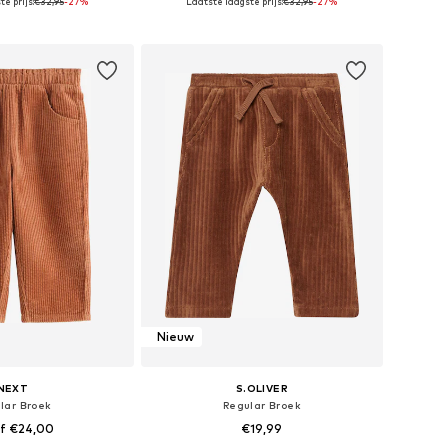
e prijs:
€32,95
-27%
Laatste laagste prijs:
€32,95
-27%
r in vele maten
Beschikbaar in vele maten
nkelmandje
In winkelmandje
Nieuw
NEXT
S.OLIVER
lar Broek
Regular Broek
f €24,00
€19,99