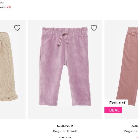
,90
 maten
Beschikbaar in vele maten
Beschikbaa
4,90
-2%
dje
In winkelmandje
In wi
Exclusief
DEAL
S.OLIVER
AB
k
Regular Broek
Regular 