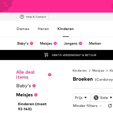
Help & Contact
Dames
Heren
Kinderen
Baby's
Meisjes
Jongens
Merken
GRATIS VERZENDING* & RETOUR
Kinderen
Meisjes
K
Alle deal
items
Broeken
(Corduroy
Baby's
Meisjes
Prijs
Sale
Kinderen (maat
Minder filters
92-140)