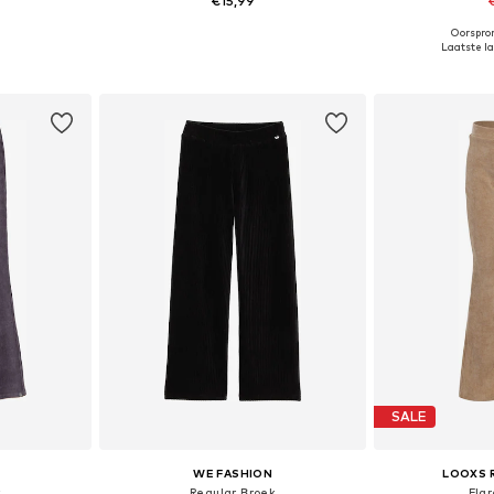
€15,99
Oorspron
68, 92
Beschikbaar in vele maten
Beschikba
Laatste la
dje
In winkelmandje
In wi
SALE
WE FASHION
LOOXS 
k
Regular Broek
Fla