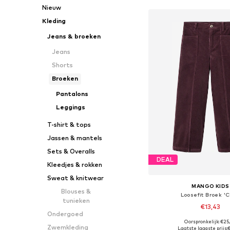
Nieuw
Kleding
Jeans & broeken
Jeans
Shorts
Broeken
Pantalons
Leggings
T-shirt & tops
Jassen & mantels
Sets & Overalls
DEAL
Kleedjes & rokken
Sweat & knitwear
MANGO KIDS
Blouses &
Loosefit Broek 'C
tunieken
€13,43
Ondergoed
Oorspronkelijk: €25
Zwemkleding
Laatste laagste prijs: