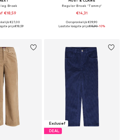
NEXT
HUST & CLAIRE
 leg Broek
Regular Broek 'Tammy'
f €18,59
€14,31
kelijk: €27,00
Oorspronkelijk: €39,90
 116, 146, 158, 164, 166
Beschikbare maten: 122, 128
gste prijs:
€18,59
Laatste laagste prijs:
€15,90
-10%
nkelmandje
In winkelmandje
Exclusief
DEAL