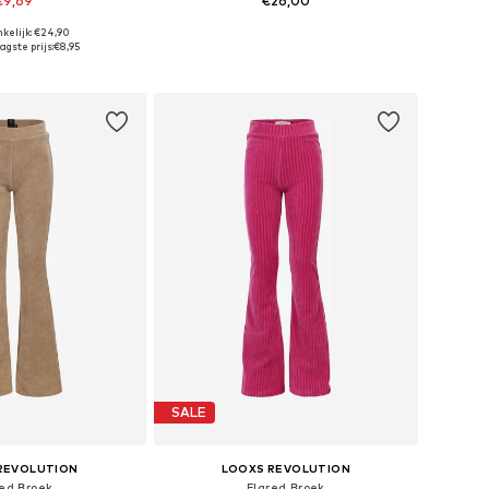
€9,69
€26,00
kelijk: €24,90
re maten: 86-92
Beschikbare maten: 104
agste prijs:
€8,95
nkelmandje
In winkelmandje
SALE
REVOLUTION
LOOXS REVOLUTION
red Broek
Flared Broek