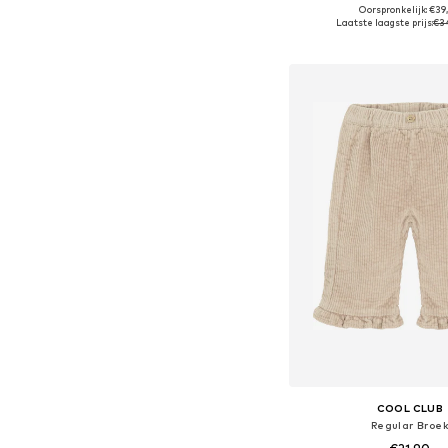
Oorspronkelijk: €39
Beschikbaar in vele
Laatste laagste prijs:
€3
In winkelman
COOL CLUB
Regular Broe