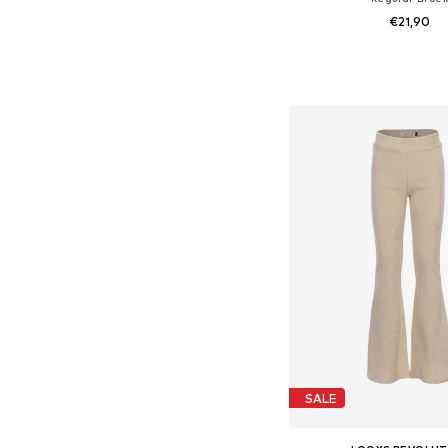
€21,90
Beschikbare maten
In winkelman
SALE