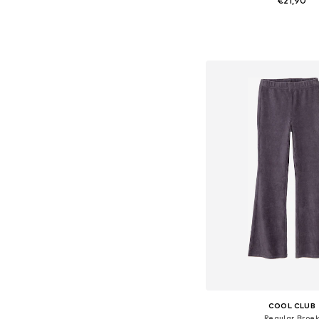
€21,90
Beschikbare maten: 
In winkelman
COOL CLUB
Regular Broe