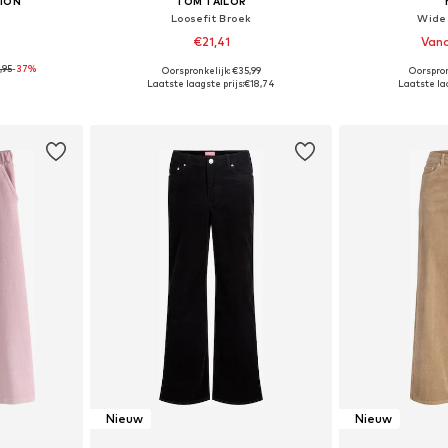
ION
TOM TAILOR
Loosefit Broek
Wide
€21,41
Vana
,95
-37%
Oorspronkelijk: €35,99
Oorspron
04, 110
Beschikbare maten: 98, 122
Beschikbare maten:
Laatste laagste prijs:
€18,74
Laatste laa
dje
In winkelmandje
In wi
Nieuw
Nieuw