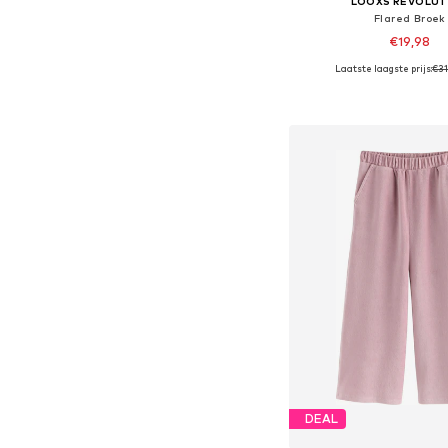
LOOXS REVOLUT
Flared Broek
€19,98
Laatste laagste prijs:
€31
Beschikbare maten: 1
In winkelman
DEAL