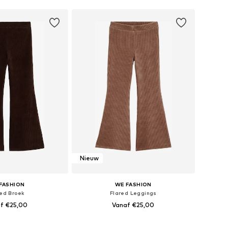
Nieuw
FASHION
WE FASHION
red Broek
Flared Leggings
f €25,00
Vanaf €25,00
r in vele maten
Beschikbaar in vele maten