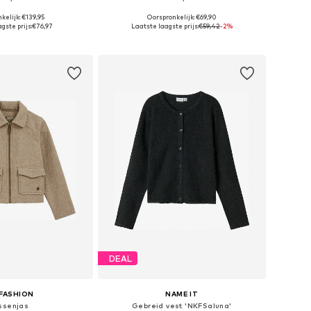
kelijk: €139,95
Oorspronkelijk: €69,90
r in vele maten
Beschikbaar in vele maten
gste prijs:
€76,97
Laatste laagste prijs:
€59,42
-2%
nkelmandje
In winkelmandje
DEAL
FASHION
NAME IT
ssenjas
Gebreid vest 'NKFSaluna'