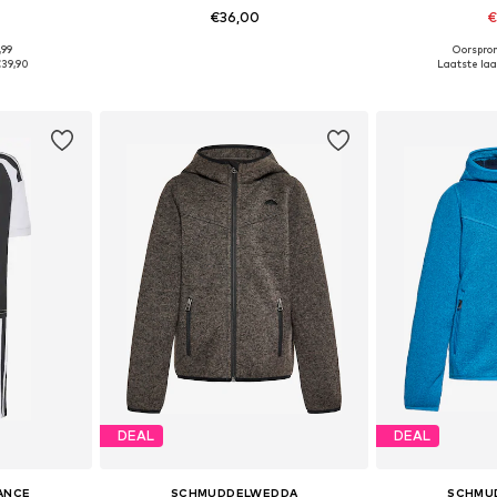
€36,00
€
,99
Oorspron
 maten
Beschikbaar in vele maten
Beschikbaa
39,90
Laatste laag
dje
In winkelmandje
In wi
DEAL
DEAL
ANCE
SCHMUDDELWEDDA
SCHMU