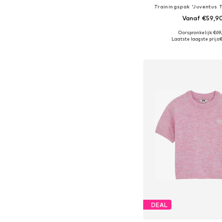
Trainingspak 'Juventus T
Vanaf €59,9
Oorspronkelijk: €69
Beschikbare maten: 92, 98, 
Laatste laagste prijs:
In winkelman
DEAL