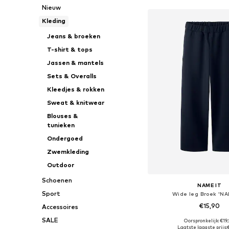
Nieuw
Kleding
Jeans & broeken
T-shirt & tops
Jassen & mantels
Sets & Overalls
Kleedjes & rokken
Sweat & knitwear
Blouses &
tunieken
Ondergoed
Zwemkleding
Outdoor
Schoenen
NAME IT
Sport
Wide leg Broek 'NA
€15,90
Accessoires
SALE
+
1
Oorspronkelijk: €19
Beschikbaar in vele
Laatste laagste prijs: