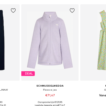
DEAL
SCHMUDDELWEDDA
LINNA'
Fleece jas
O
€71,47
Vana
,90
Oorspronkelijk: €129,95
 maten
Beschikbaar in vele maten
Beschikbaa
€14,31
Laatste laagste prijs:
€71,47