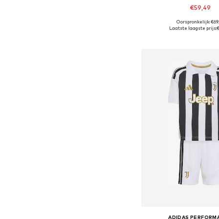
€59,49
Oorspronkelijk: €69
Beschikbaar in vele
Laatste laagste prijs:
€
In winkelman
ADIDAS PERFORM