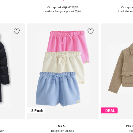
Oorspronkelijk: €129,95
Oorspron
Beschikbare maten: 122-128, 134-140, 146-152, 158-164
Beschikbaar in vele maten
Beschikbaa
Laatste laagste prijs:
€71,47
Laatste laa
dje
In winkelmandje
In wi
3 Pack
DEAL
NEXT
WE 
ne'
Regular Broek
Tu