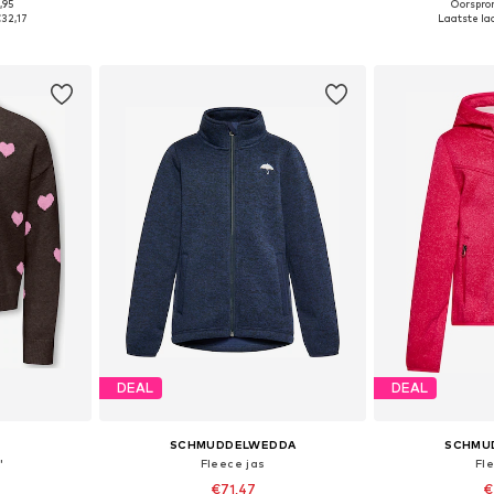
+
1
,95
Oorspron
 maten
Beschikbaar in vele maten
Beschikbaa
€32,17
Laatste laa
dje
In winkelmandje
In wi
DEAL
DEAL
SCHMUDDELWEDDA
SCHMU
'
Fleece jas
Fl
€71,47
€