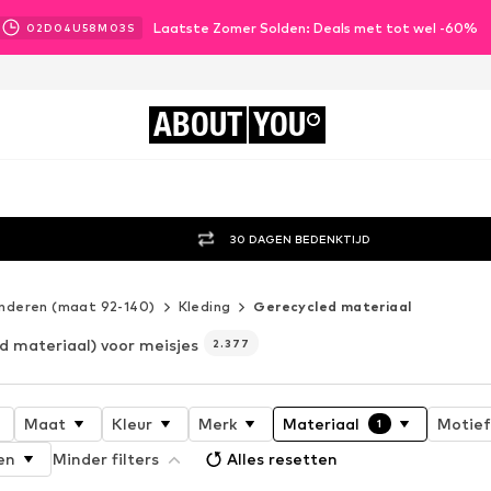
Laatste Zomer Solden: Deals met tot wel -60%
02
D
04
U
58
M
00
S
ABOUT
YOU
30 DAGEN BEDENKTIJD
inderen (maat 92-140)
Kleding
Gerecycled materiaal
d materiaal) voor meisjes
2.377
Maat
Kleur
Merk
Materiaal
Motief
1
en
Minder filters
Alles resetten