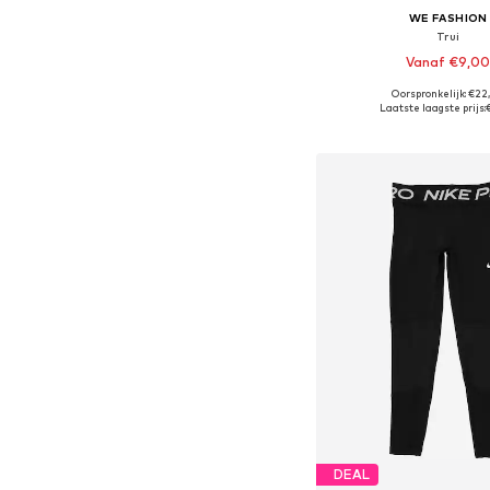
WE FASHION
Trui
Vanaf €9,0
Oorspronkelijk: €22
Beschikbaar in vele
Laatste laagste prijs:
In winkelman
DEAL