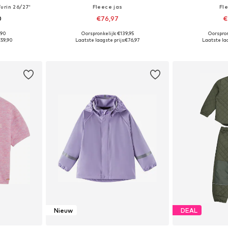
urin 26/27'
Fleece jas
Fl
0
€76,97
€
,90
Oorspronkelijk: €139,95
Oorspron
104, 110, 116
Beschikbaar in vele maten
Beschikbaa
€59,90
Laatste laagste prijs:
€76,97
Laatste laa
dje
In winkelmandje
In wi
Nieuw
DEAL