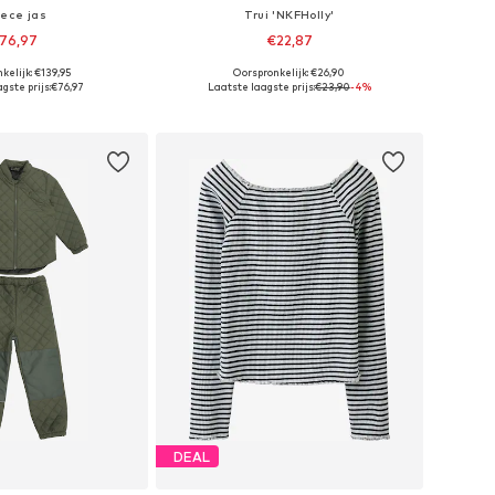
eece jas
Trui 'NKFHolly'
76,97
€22,87
kelijk: €139,95
Oorspronkelijk: €26,90
r in vele maten
Beschikbaar in vele maten
gste prijs:
€76,97
Laatste laagste prijs:
€23,90
-4%
nkelmandje
In winkelmandje
DEAL