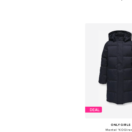
In winkelman
DEAL
ONLY GIRLS
Mantel 'KOGIre