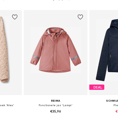
dje
In winkelmandje
In wi
DEAL
REIMA
SCHMU
oek 'Alex'
Functionele jas 'Lampi'
Fl
€35,96
€