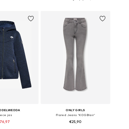
nkelmandje
In winkelmandje
DDELWEDDA
ONLY GIRLS
eece jas
Flared Jeans 'KOGBlair'
76,97
€25,90