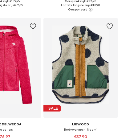
kelijk: €139,95
Oorspronkelijk: €32,90
r in vele maten
Beschikbaar in vele maten
gste prijs:
€76,97
Laatste laagste prijs:
€18,90
nkelmandje
In winkelmandje
SALE
DDELWEDDA
LIEWOOD
eece jas
Bodywarmer 'Noam'
76,97
€57,90