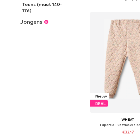
Teens (maat 140-
In winkelman
176)
Jongens
Nieuw
DEAL
WHEAT
Tapered Functionele br
€32,17