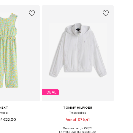
DEAL
NEXT
TOMMY HILFIGER
verall
Tussenjas
f €22,00
Vanaf €76,41
Oorspronkelijk: €99,90
r in vele maten
Beschikbare maten: 104, 110, 116, 122, 128, 164
Laatste laagste prijs:
€35,91