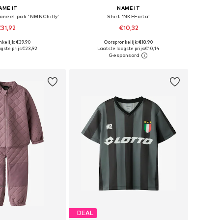
AME IT
NAME IT
ioneel pak 'NMNChilly'
Shirt 'NKFForta'
31,92
€10,32
kelijk: €39,90
Oorspronkelijk: €18,90
r in vele maten
Beschikbare maten: 134-140, 146-152, 158-164
gste prijs:
€23,92
Laatste laagste prijs:
€10,14
nkelmandje
In winkelmandje
DEAL