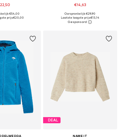
22,50
€14,63
kelijk: €54,00
Oorspronkelijk: €29,90
r in vele maten
Beschikbare maten: 116, 122-128, 134-140, 146-152
ste prijs:
€20,00
Laatste laagste prijs:
€13,14
nkelmandje
In winkelmandje
DEAL
DDELWEDDA
NAME IT