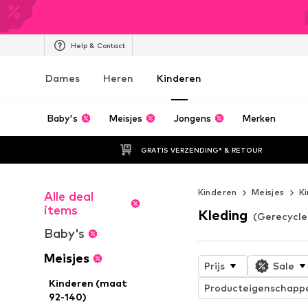
Help & Contact
Dames
Heren
Kinderen
Baby's
Meisjes
Jongens
Merken
GRATIS VERZENDING* & RETOUR
Kinderen
Meisjes
K
Alle deal
items
Kleding
(Gerecycle
Baby's
Meisjes
Prijs
Sale
Kinderen (maat
Producteigenschapp
92-140)