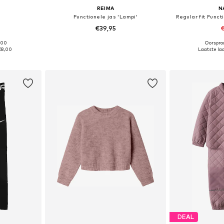
REIMA
N
Functionele jas 'Lampi'
Regular fit Funct
0
€39,95
€
+
1
,00
Oorspron
 maten
Beschikbaar in vele maten
Beschikbaa
€8,00
Laatste laa
dje
In winkelmandje
In wi
DEAL