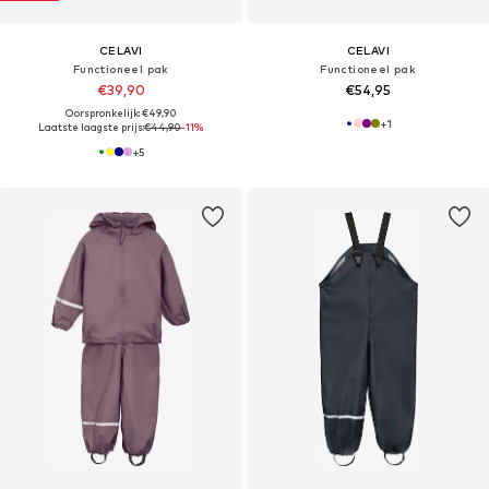
CELAVI
CELAVI
Functioneel pak
Functioneel pak
€39,90
€54,95
Oorspronkelijk: €49,90
+
1
Laatste laagste prijs:
€44,90
-11%
+
5