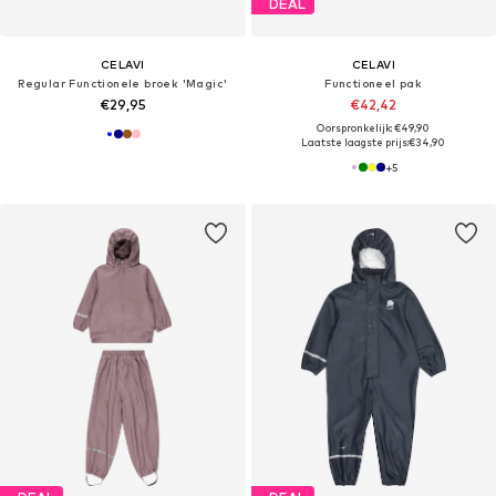
DEAL
CELAVI
CELAVI
Regular Functionele broek 'Magic'
Functioneel pak
€29,95
€42,42
Oorspronkelijk: €49,90
Laatste laagste prijs:
€34,90
+
5