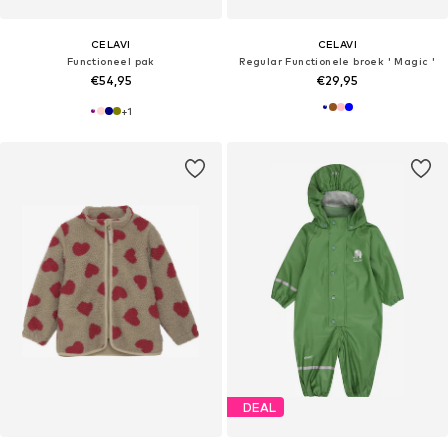
CELAVI
CELAVI
Functioneel pak
Regular Functionele broek ' Magic '
€54,95
€29,95
+
1
DEAL