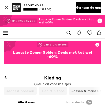
ABOUT YOU App
Ga naar de app
(152.700)
Laatste Zomer Solden: Deals met tot
01
D
21
U
06
M
19
S
wel -60%
01
D
21
U
06
M
19
S
Laatste Zomer Solden: Deals met tot wel
-60%
Kleding
(CeLaVi) voor meisjes
Jeans & broeken
T-shirt & tops
Jassen & mantels
Alle items
Jouw deals
26