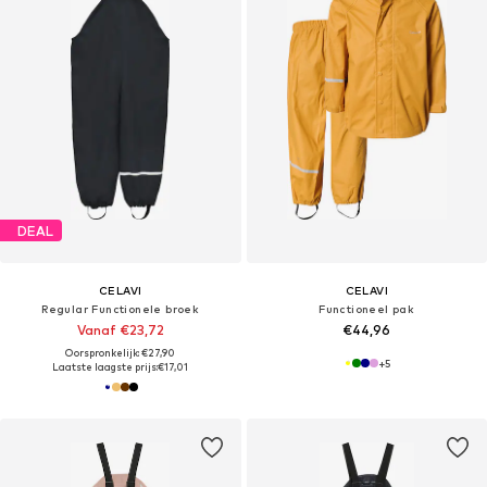
DEAL
CELAVI
CELAVI
Regular Functionele broek
Functioneel pak
Vanaf €23,72
€44,96
Oorspronkelijk: €27,90
+
5
Laatste laagste prijs:
€17,01