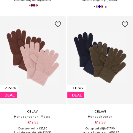
+
6
2 Pack
2 Pack
DEAL
DEAL
CELAVI
CELAVI
Handschoenen 'Magic'
Handschoenen
€12,53
€12,53
Oorspronkelijk: €17,90
Oorspronkelijk: €17,90
Laatste laagste prijs:
€10,97
Laatste laagste prijs:
€10,97