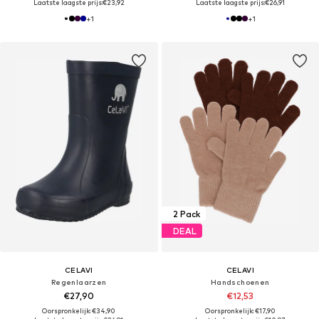
Laatste laagste prijs:
€23,92
Laatste laagste prijs:
€26,91
+
1
+
1
2 Pack
DEAL
CELAVI
CELAVI
Regenlaarzen
Handschoenen
€27,90
€12,53
Oorspronkelijk: €34,90
Oorspronkelijk: €17,90