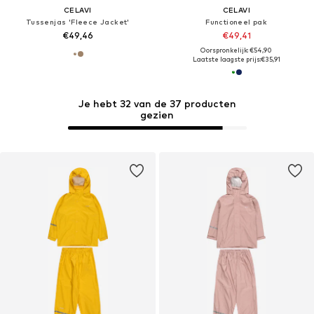
CELAVI
CELAVI
Tussenjas 'Fleece Jacket'
Functioneel pak
€49,46
€49,41
Oorspronkelijk: €54,90
Laatste laagste prijs:
€35,91
Je hebt 32 van de 37 producten
gezien