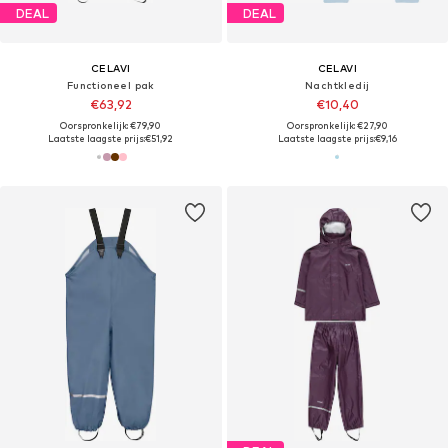
DEAL
DEAL
CELAVI
CELAVI
Functioneel pak
Nachtkledij
€63,92
€10,40
Oorspronkelijk: €79,90
Oorspronkelijk: €27,90
Laatste laagste prijs:
€51,92
Laatste laagste prijs:
€9,16