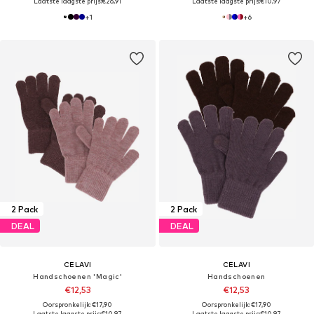
Laatste laagste prijs:
€26,91
Laatste laagste prijs:
€10,97
+
1
+
6
2 Pack
2 Pack
DEAL
DEAL
CELAVI
CELAVI
Handschoenen 'Magic'
Handschoenen
€12,53
€12,53
Oorspronkelijk: €17,90
Oorspronkelijk: €17,90
Laatste laagste prijs:
€10,97
Laatste laagste prijs:
€10,97