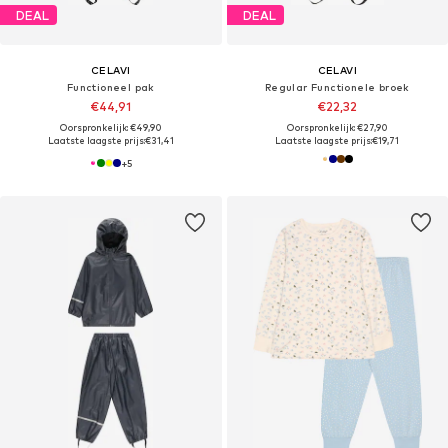
DEAL
DEAL
CELAVI
CELAVI
Functioneel pak
Regular Functionele broek
€44,91
€22,32
Oorspronkelijk: €49,90
Oorspronkelijk: €27,90
Laatste laagste prijs:
€31,41
Laatste laagste prijs:
€19,71
+
5