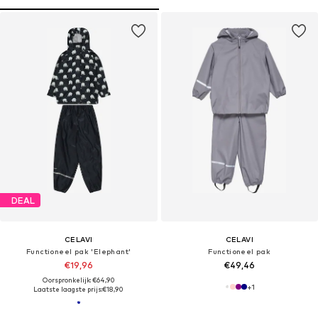
DEAL
CELAVI
CELAVI
Functioneel pak 'Elephant'
Functioneel pak
€19,96
€49,46
Oorspronkelijk: €64,90
+
1
Laatste laagste prijs:
€18,90