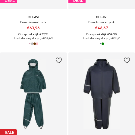
DEAL
DEAL
CELAVI
CELAVI
Functioneel pak
Functioneel pak
€63,96
€46,67
Oorspronkelijk: €79,95
Oorspronkelijk: €54,90
Laatste laagste prijs:
€52,43
Laatste laagste prijs:
€35,91
SALE