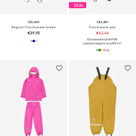
DEAL
CELAVI
CELAVI
Regular Functionele broek
Functioneel pak
€39,95
€42,46
Oorspronkelijk: €49,95
Laatste laagste prijs:
€31,41
+
5