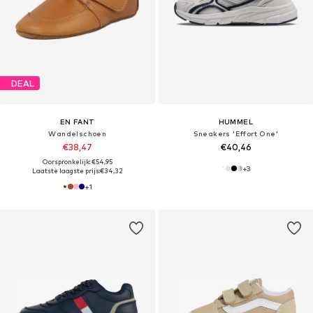
DEAL
EN FANT
HUMMEL
Wandelschoen
Sneakers 'Effort One'
€38,47
€40,46
Oorspronkelijk: €54,95
+
3
Laatste laagste prijs:
€34,32
+
1