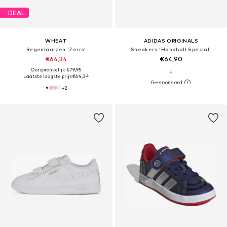
DEAL
WHEAT
ADIDAS ORIGINALS
Regenlaarzen 'Zerro'
Sneakers 'Handball Spezial'
€64,34
€64,90
Oorspronkelijk: €79,95
Laatste laagste prijs:
€64,34
+
2