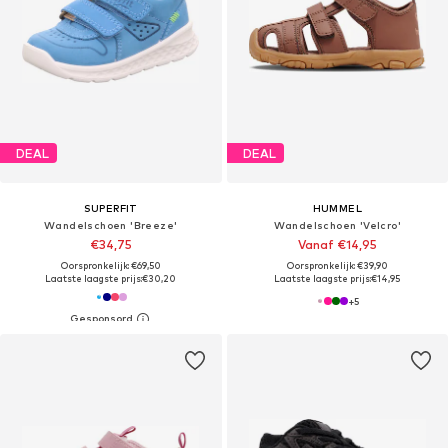
DEAL
DEAL
SUPERFIT
HUMMEL
Wandelschoen 'Breeze'
Wandelschoen 'Velcro'
€34,75
Vanaf €14,95
Oorspronkelijk: €69,50
Oorspronkelijk: €39,90
Laatste laagste prijs:
€30,20
Laatste laagste prijs:
€14,95
+
5