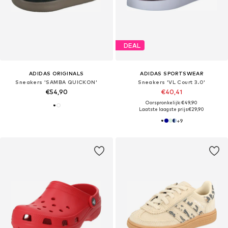
DEAL
ADIDAS ORIGINALS
ADIDAS SPORTSWEAR
Sneakers 'SAMBA QUICKON'
Sneakers 'VL Court 3.0'
€54,90
€40,41
Oorspronkelijk: €49,90
Laatste laagste prijs:
€29,90
+
9