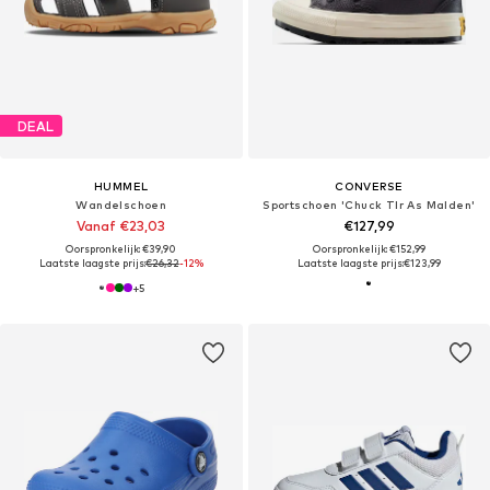
DEAL
HUMMEL
CONVERSE
Wandelschoen
Sportschoen 'Chuck Tlr As Malden'
Vanaf €23,03
€127,99
Oorspronkelijk: €39,90
Oorspronkelijk: €152,99
Laatste laagste prijs:
€26,32
-12%
Laatste laagste prijs:
€123,99
+
5