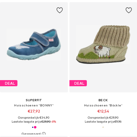
DEAL
DEAL
SUPERFIT
BECK
Huisschoenen 'BONNY'
Huisschoenen 'Böckle'
€27,92
€12,54
Oorspronkelijk: €34,90
Oorspronkelijk: €29,90
Laatste laagste prijs:
€29,90
-6%
Laatste laagste prijs:
€9,96