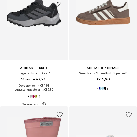
ADIDAS TERREX
ADIDAS ORIGINALS
Lage schoen 'Ax4r'
Sneakers 'Handball Spezial'
Vanaf €47,90
€64,90
Oorspronkelijk: €54,95
+
1
Laatste laagste prijs:
€37,90
+
1