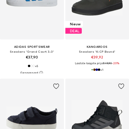
Nieuw
DEAL
ADIDAS SPORTSWEAR
KANGAROOS
Sneakers 'Grand Court 3.0'
Sneakers 'K-CP Bound'
€37,90
€39,92
Laatste laagste prijs:
€49,90
-20%
+
5
+
1