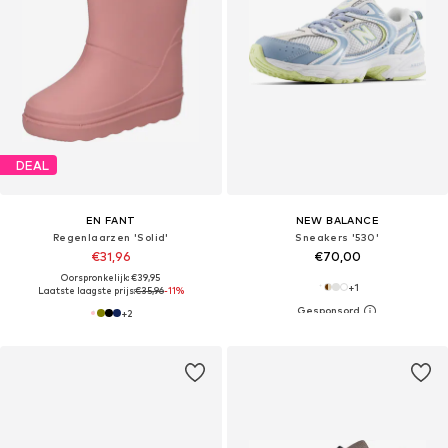
DEAL
EN FANT
NEW BALANCE
Regenlaarzen 'Solid'
Sneakers '530'
€31,96
€70,00
Oorspronkelijk: €39,95
+
1
Laatste laagste prijs:
€35,96
-11%
+
2