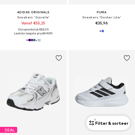
ADIDAS ORIGINALS
PUMA
Sneakers 'Gazelle'
Sneakers 'Dasher Lite'
Vanaf €55,25
€35,96
Oorspronkelijk: €65,00
Laatste laagste prijs:
€49,90
+
12
1
Filter & sorteer
DEAL