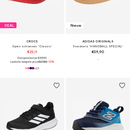
DEAL
Nieuw
CROCS
ADIDAS ORIGINALS
Open schoenen 'Classic'
Sneakers 'HANDBALL SPEZIAL'
€25,11
€59,90
Oorspronkelijk: €39,90
Laatste laagste prijs:
€27,90
-10%
+
21