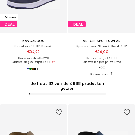
Nieuw
DEAL
DEAL
KANGAROOS
ADIDAS SPORTSWEAR
Sneakers 'K-CP Bound'
Sportschoen 'Grand Court 2.0'
€34,93
€36,00
Oorspronkelijk: €49,90
Oorspronkelijk: €40,00
Laatste laagste prijs:
€37,43
-6%
Laatste laagste prijs:
€27,90
+
1
Je hebt 32 van de 6888 producten
gezien