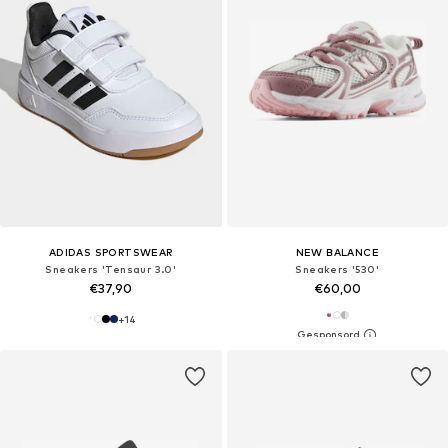
ADIDAS SPORTSWEAR
NEW BALANCE
Sneakers 'Tensaur 3.0'
Sneakers '530'
€37,90
€60,00
+
14