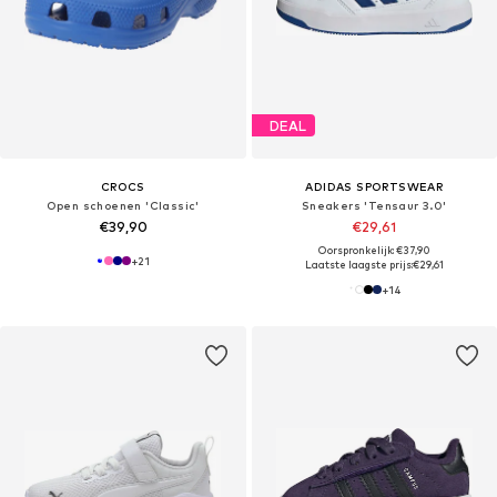
DEAL
CROCS
ADIDAS SPORTSWEAR
Open schoenen 'Classic'
Sneakers 'Tensaur 3.0'
€39,90
€29,61
Oorspronkelijk: €37,90
+
21
Laatste laagste prijs:
€29,61
+
14