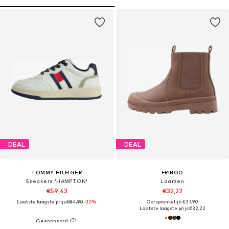
DEAL
DEAL
TOMMY HILFIGER
FRIBOO
Sneakers 'HAMPTON'
Laarzen
€59,43
€32,22
Laatste laagste prijs:
€84,90
-30%
Oorspronkelijk: €37,90
Laatste laagste prijs:
€32,22