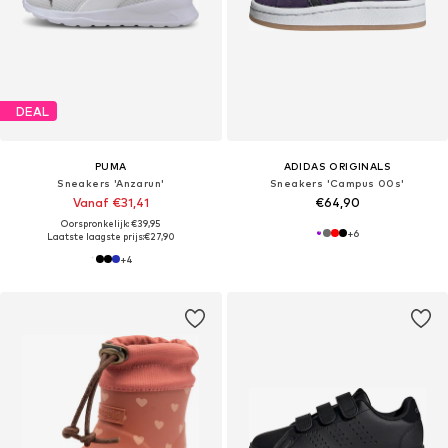
DEAL
PUMA
ADIDAS ORIGINALS
Sneakers 'Anzarun'
Sneakers 'Campus 00s'
Vanaf €31,41
€64,90
Oorspronkelijk: €39,95
+
6
Laatste laagste prijs:
€27,90
+
4