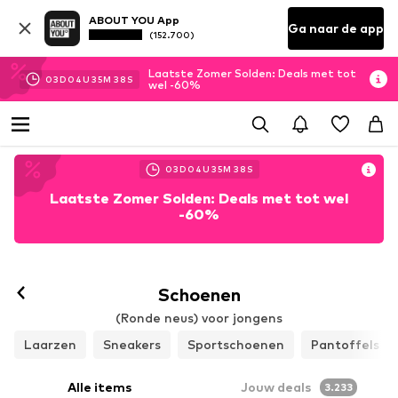
ABOUT YOU App
Ga naar de app
(152.700)
Laatste Zomer Solden: Deals met tot
03
D
04
U
35
M
36
S
wel -60%
03
D
04
U
35
M
36
S
Laatste Zomer Solden: Deals met tot wel
-60%
Schoenen
(Ronde neus) voor jongens
Laarzen
Sneakers
Sportschoenen
Pantoffels
Alle items
Jouw deals
3.233