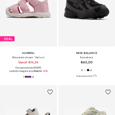
DEAL
HUMMEL
NEW BALANCE
Wandelschoen 'Velcro'
Sneakers
Vanaf €14,34
€60,00
Oorspronkelijk: €39,90
+
2
Laatste laagste prijs:
€16,73
-14%
+
5