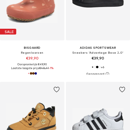
SALE
BISGAARD
ADIDAS SPORTSWEAR
Regenlaarzen
Sneakers 'Advantage Base 2.0'
€39,90
€39,90
Oorspronkelijk: €49,90
+
6
Laatste laagste prijs:
€40,41
-1%