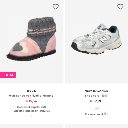
DEAL
BECK
NEW BALANCE
Huisschoenen 'Little Hearts'
Sneakers '530'
€15,54
€59,90
Oorspronkelijk: €37,90
Laatste laagste prijs:
€12,05