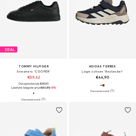
DEAL
TOMMY HILFIGER
ADIDAS TERREX
Sneakers 'COOPER'
Lage schoen 'Anylander'
€59,42
€44,90
Oorspronkelijk: €69,90
Laatste laagste prijs:
€64,90
-8%