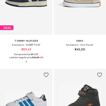
DEAL
TOMMY HILFIGER
VANS
Sneakers 'HAMPTON'
Sneakers 'Old Skool'
€59,43
€45,00
Oorspronkelijk: €84,90
Laatste laagste prijs:
€63,68
-6%