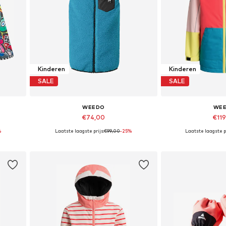
Kinderen
Kinderen
SALE
SALE
WEEDO
WE
€74,00
€11
%
Laatste laagste prijs:
€99,00
-25%
Laatste laagste pr
 128
Beschikbare maten: 92, 104, 116
Beschikbare
In winkelmandje
In wink