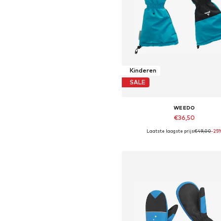
Kinderen
SALE
WEEDO
€36,50
Laatste laagste prijs:
€49,00
-25
Beschikbare maten: S, M
In winkelmandje