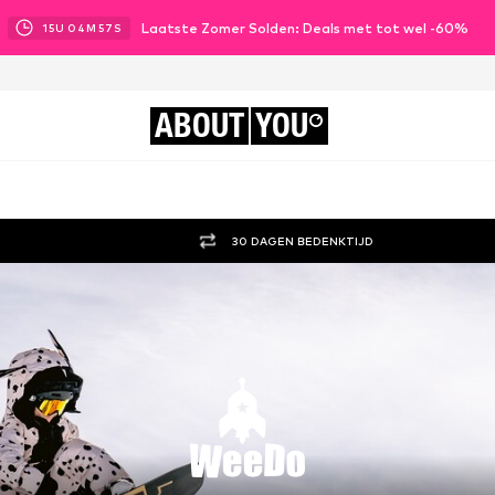
Laatste Zomer Solden: Deals met tot wel -60%
15
U
04
M
55
S
ABOUT
YOU
30 DAGEN BEDENKTIJD