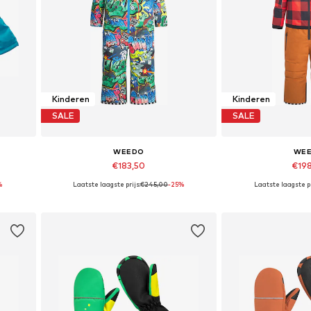
Kinderen
Kinderen
SALE
SALE
WEEDO
WE
€183,50
€19
%
Laatste laagste prijs:
€245,00
-25%
Laatste laagste pr
Beschikbare maten: 92
Beschikbare
In winkelmandje
In wink