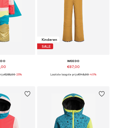
Kinderen
SALE
EDO
WEEDO
1,00
€87,00
ijs:
€255,00
-25%
Laatste laagste prijs:
€145,00
-40%
 maten: 92
Beschikbare maten: 116, 128, 140
elmandje
In winkelmandje