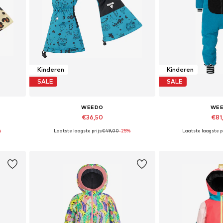
Kinderen
Kinderen
SALE
SALE
WEEDO
WE
€36,50
€81
%
Laatste laagste prijs:
€49,00
-25%
Laatste laagste pr
XS
Beschikbare maten: L, XL
Beschikbare maten:
In winkelmandje
In wink