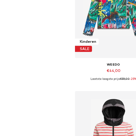
Kinderen
SALE
WEEDO
€44,00
Laatste laagste prijs:
€59,00
-25
Beschikbare maten: 92, 104, 116,
In winkelmandje