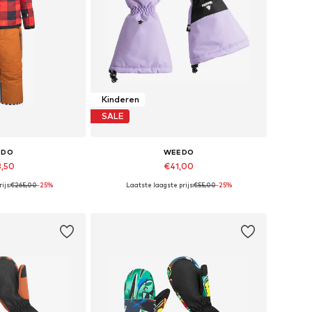
Kinderen
SALE
EDO
WEEDO
8,50
€41,00
ijs:
€265,00
-25%
Laatste laagste prijs:
€55,00
-25%
 maten: 104
Beschikbare maten: XXXS, XXXS, XXXS
elmandje
In winkelmandje