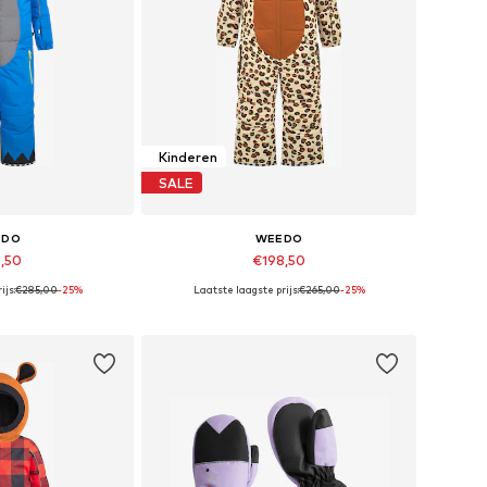
Kinderen
SALE
EDO
WEEDO
3,50
€198,50
ijs:
€285,00
-25%
Laatste laagste prijs:
€265,00
-25%
n: 92, 104, 116
Beschikbare maten: 92, 104, 116
elmandje
In winkelmandje