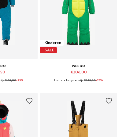
Kinderen
SALE
EDO
WEEDO
,50
€206,00
ijs:
€109,00
-25%
Laatste laagste prijs:
€275,00
-25%
 92, 104, 116, 128
Beschikbare maten: 92, 116
elmandje
In winkelmandje