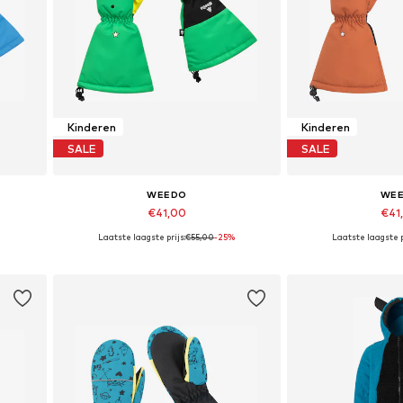
Kinderen
Kinderen
SALE
SALE
WEEDO
WE
€41,00
€41
Laatste laagste prijs:
€55,00
-25%
Laatste laagste p
XS
Beschikbare maten: XXXS
Beschikbare maten:
In winkelmandje
In wink