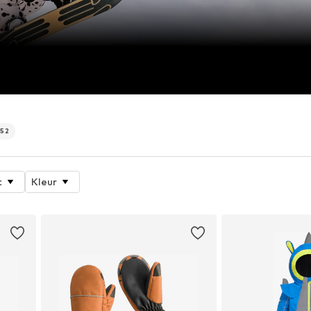
52
t
Kleur