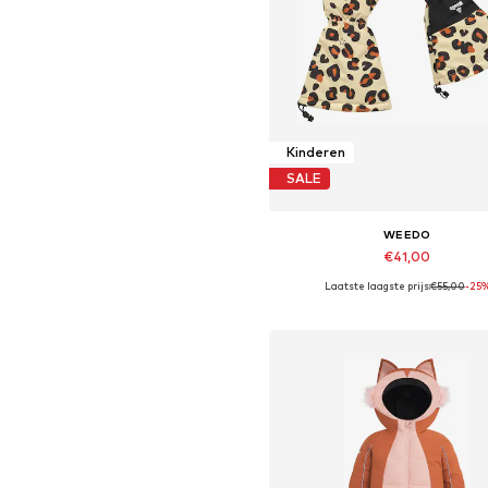
Kinderen
SALE
WEEDO
€41,00
Laatste laagste prijs:
€55,00
-25
Beschikbare maten: XXXS, XX
In winkelmandje