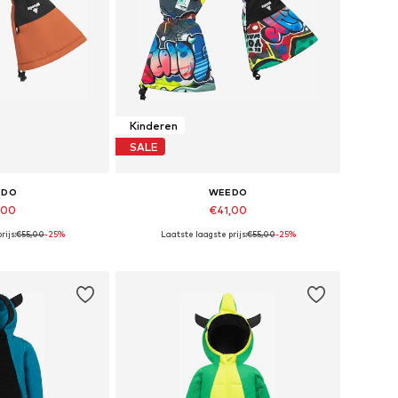
Kinderen
SALE
EDO
WEEDO
,00
€41,00
rijs:
€55,00
-25%
Laatste laagste prijs:
€55,00
-25%
 XXXS, XXXS, XXXS
Beschikbare maten: XXXS, XXXS
elmandje
In winkelmandje