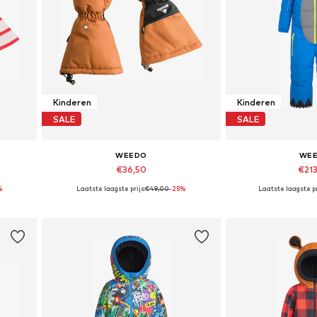
Kinderen
Kinderen
SALE
SALE
WEEDO
WE
€36,50
€21
%
Laatste laagste prijs:
€49,00
-25%
Laatste laagste pr
XL
Beschikbare maten: XXXS, XXXS-XXS, XS-S
Beschikbare mate
In winkelmandje
In wink