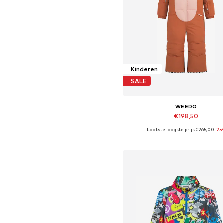
Kinderen
SALE
WEEDO
€198,50
Laatste laagste prijs:
€265,00
-25
Beschikbare maten: 104, 11
In winkelmandje