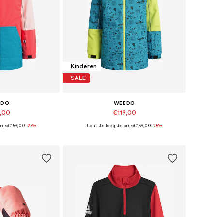
Kinderen
SALE
EDO
WEEDO
9,00
€119,00
ijs:
€159,00
-25%
Laatste laagste prijs:
€159,00
-25%
 maten: 116
Beschikbare maten: 140, 152
elmandje
In winkelmandje