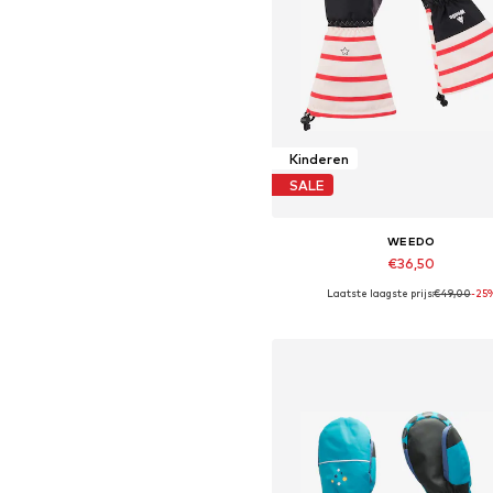
Kinderen
SALE
WEEDO
€36,50
Laatste laagste prijs:
€49,00
-25
Beschikbare maten: S, M, L, 
In winkelmandje