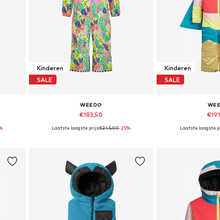
Kinderen
Kinderen
SALE
SALE
WEEDO
WE
€183,50
€19
%
Laatste laagste prijs:
€245,00
-25%
Laatste laagste pr
6
Beschikbare maten: 92, 104, 116
Beschikbare
In winkelmandje
In wink