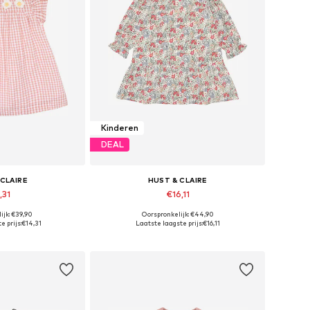
Kinderen
DEAL
 CLAIRE
HUST & CLAIRE
,31
€16,11
ijk: €39,90
Oorspronkelijk: €44,90
aten: 68, 92
Beschikbare maten: 86, 92, 104
e prijs:
€14,31
Laatste laagste prijs:
€16,11
elmandje
In winkelmandje