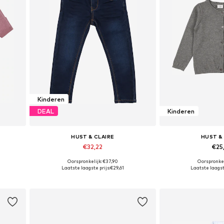
Kinderen
DEAL
Kinderen
HUST & CLAIRE
HUST &
€32,22
€25
Oorspronkelijk: €37,90
Oorspronkel
Beschikbaar in vele maten
Beschikbare
Laatste laagste prijs:
€29,61
Laatste laagste
In winkelmandje
In wink