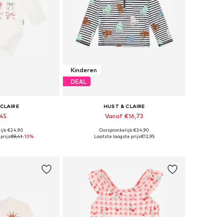
Kinderen
DEAL
 CLAIRE
HUST & CLAIRE
,45
Vanaf €16,73
ijk: €24,90
Oorspronkelijk: €34,90
en: 62, 68, 74
Beschikbare maten: 86, 86-92, 110-116
rijs:
€9,41
-10%
Laatste laagste prijs:
€12,95
elmandje
In winkelmandje