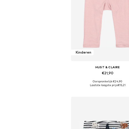
Kinderen
HUST & CLAIRE
€21,90
Oorspronkelijk: €24,90
Beschikbare maten: 50, 92
Laatste laagste prijs:
€15,21
In winkelmandje