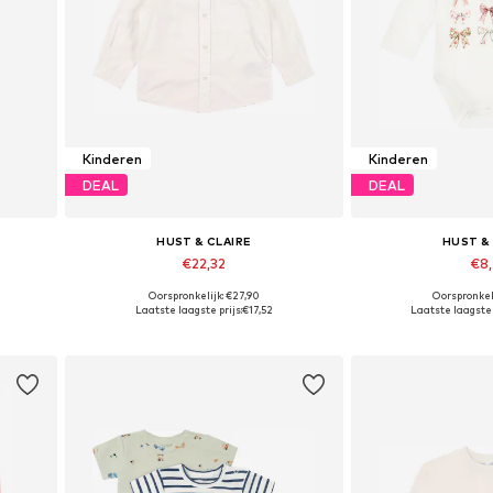
Kinderen
Kinderen
DEAL
DEAL
HUST & CLAIRE
HUST &
€22,32
€8
Oorspronkelijk: €27,90
Oorspronkel
Beschikbaar in vele maten
Beschikbare mat
Laatste laagste prijs:
€17,52
Laatste laagste p
In winkelmandje
In wink