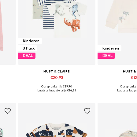
Kinderen
3 Pack
Kinderen
DEAL
DEAL
HUST & CLAIRE
HUST &
€20,93
€12
Oorspronkelijk: €39,90
Oorspronkel
Beschikbare maten: 68
Beschikbare maten:
Laatste laagste prijs:
€14,31
Laatste laagst
In winkelmandje
In wink