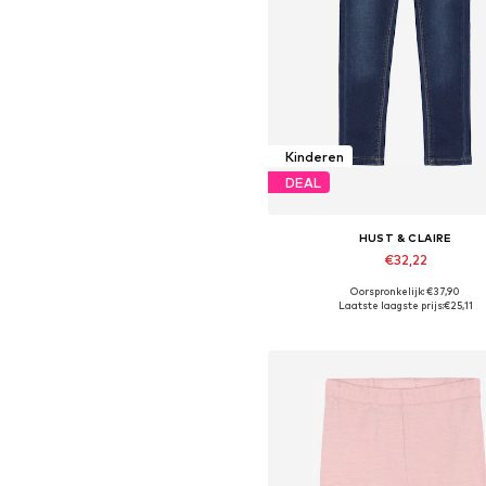
Kinderen
DEAL
HUST & CLAIRE
€32,22
Oorspronkelijk: €37,90
Beschikbaar in vele maten
Laatste laagste prijs:
€25,11
In winkelmandje