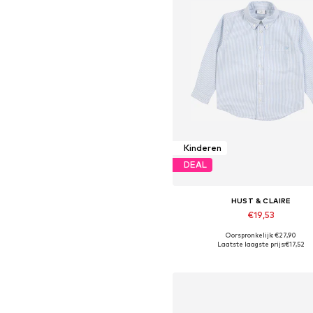
Kinderen
DEAL
HUST & CLAIRE
€19,53
Oorspronkelijk: €27,90
Beschikbare maten: 80, 98, 116, 122,
Laatste laagste prijs:
€17,52
In winkelmandje