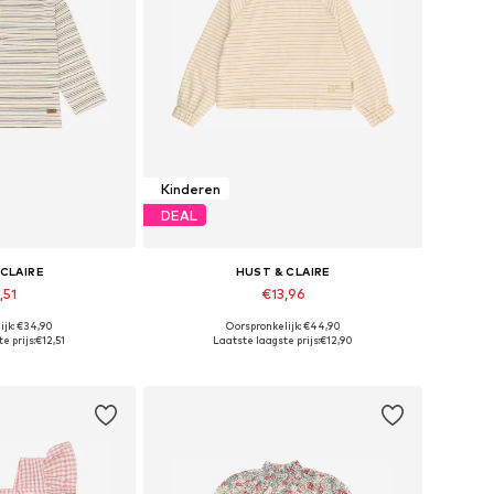
Kinderen
DEAL
 CLAIRE
HUST & CLAIRE
,51
€13,96
ijk: €34,90
Oorspronkelijk: €44,90
n: 110, 122, 128
Beschikbare maten: 116
e prijs:
€12,51
Laatste laagste prijs:
€12,90
elmandje
In winkelmandje