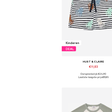
Kinderen
DEAL
HUST & CLAIRE
€11,83
Oorspronkelijk: €24,90
Beschikbare maten: 98-104, 110
Laatste laagste prijs:
€9,85
In winkelmandje