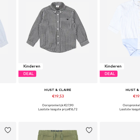
Kinderen
Kinderen
DEAL
DEAL
HUST & CLAIRE
HUST &
€19,53
€19
Oorspronkelijk: €27,90
Oorspronkel
 140, 146
Beschikbare maten: 80, 86, 92, 128, 146, 152
Beschikbare m
Laatste laagste prijs:
€16,72
Laatste laagst
In winkelmandje
In wink