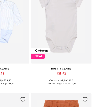
Kinderen
DEAL
 CLAIRE
HUST & CLAIRE
,92
€15,92
ijk: €24,90
Oorspronkelijk: €19,90
aten: 56, 92
Beschikbare maten: 50
e prijs:
€15,22
Laatste laagste prijs:
€11,92
elmandje
In winkelmandje