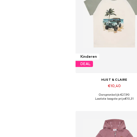
Kinderen
DEAL
HUST & CLAIRE
€10,40
Oorspronkelijk: €27,90
Beschikbare maten: 86, 92, 104,
Laatste laagste prijs:
€10,31
In winkelmandje