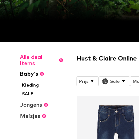
Alle deal
Hust & Claire Online
items
Baby's
Prijs
Sale
Ma
Kleding
SALE
Jongens
Meisjes