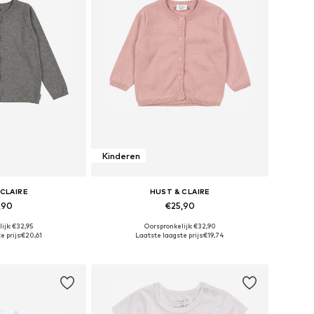
Kinderen
 CLAIRE
HUST & CLAIRE
,90
€25,90
ijk: €32,95
Oorspronkelijk: €32,90
 maten: 116
Beschikbare maten: 50, 68, 74, 80, 86
 prijs:
€20,61
Laatste laagste prijs:
€19,74
elmandje
In winkelmandje