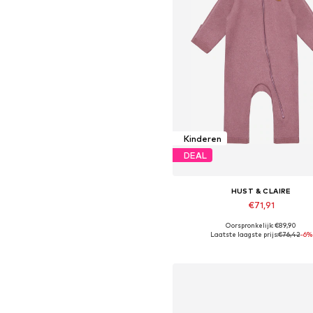
Kinderen
DEAL
HUST & CLAIRE
€71,91
Oorspronkelijk: €89,90
Beschikbaar in vele maten
Laatste laagste prijs:
€76,42
-6%
In winkelmandje