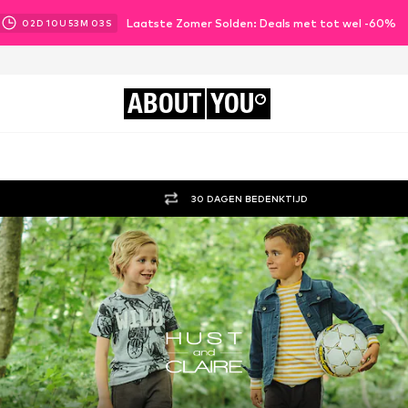
Laatste Zomer Solden: Deals met tot wel -60%
02
D
10
U
53
M
01
S
ABOUT
YOU
30 DAGEN BEDENKTIJD