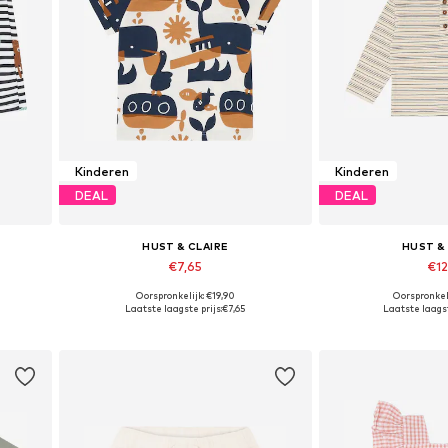
Kinderen
Kinderen
DEAL
DEAL
HUST & CLAIRE
HUST &
€7,65
€12
Oorspronkelijk: €19,90
Oorspronkel
-116
Beschikbaar in vele maten
Beschikbare mate
Laatste laagste prijs:
€7,65
Laatste laagst
In winkelmandje
In wink