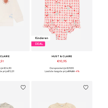
Kinderen
DEAL
 CLAIRE
HUST & CLAIRE
,51
€10,95
ijk: €34,90
Oorspronkelijk: €29,90
 86, 98, 110, 116
Beschikbare maten: 86, 122-128
e prijs:
€12,51
Laatste laagste prijs:
€11,50
-4%
elmandje
In winkelmandje