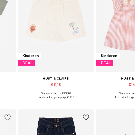
Kinderen
Kinderen
DEAL
DEAL
HUST & CLAIRE
HUST &
€11,18
€14
Oorspronkelijk: €29,90
Oorspronkel
 110
Beschikbare maten: 86
Beschikbare m
Laatste laagste prijs:
€11,18
Laatste laagst
In winkelmandje
In wink