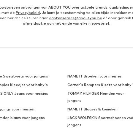
ieuwsbrieven ontvangen van ABOUT YOU over actuele trends, aanbiedingen
g met de
Privacybeleid
. Je kunt je toestemming te allen tijde intrekken m
een bericht te sturen naar
klantenservice@aboutyou.be
of door gebruik 
afmeldoptie aan het einde van elke nieuwsbrief.
ke Sweatwear voor jongens
NAME IT Broeken voor meisjes
ppies Kleedjes voor baby's
Carter's Rompers & sets voor baby'
DS ONLY Jeans voor meisjes
TOMMY HILFIGER Hemden voor
jongens
ggings voor meisjes
NAME IT Blouses & tunieken
mden blauw voor jongens
JACK WOLFSKIN Sportschoenen voo
jongens