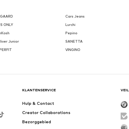
SGAARD
Cars Jeans
DS ONLY
Lurchi
hKosh
Pepino
liver Junior
SANETTA
PERFIT
VINGINO
KLANTENSERVICE
VEI
Hulp & Contact
Creator Collaborations
Bezorggebied