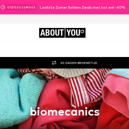
Laatste Zomer Solden: Deals met tot wel -60%
01
D
02
U
22
M
03
S
ABOUT
YOU
30 DAGEN BEDENKTIJD
biomecanics