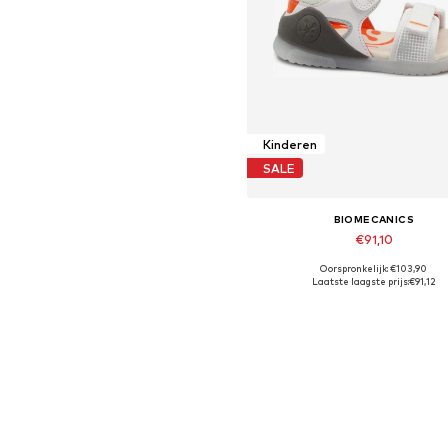
Kinderen
SALE
BIOMECANICS
€91,10
Oorspronkelijk: €103,90
Beschikbare maten: 22, 24, 2
Laatste laagste prijs:
€91,12
In winkelmandje