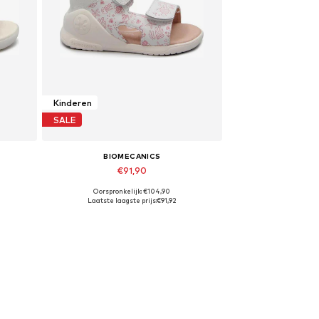
Kinderen
SALE
BIOMECANICS
€91,90
Oorspronkelijk: €104,90
5
Beschikbare maten: 21, 22, 23, 24
Laatste laagste prijs:
€91,92
In winkelmandje