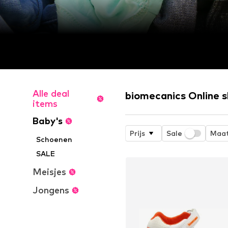
Alle deal
biomecanics Online 
items
Baby's
Prijs
Sale
Maa
Schoenen
SALE
Meisjes
Jongens