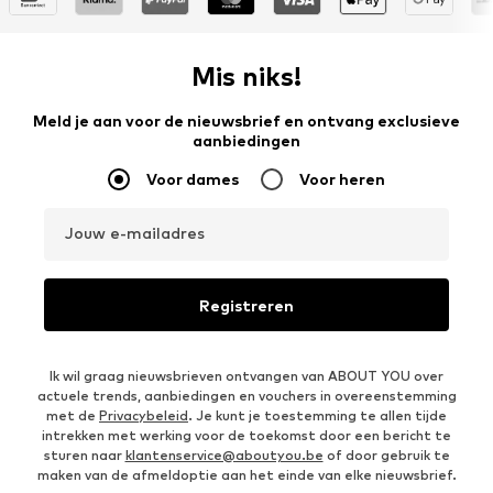
Mis niks!
Meld je aan voor de nieuwsbrief en ontvang exclusieve
aanbiedingen
Voor dames
Voor heren
Jouw e-mailadres
Registreren
Ik wil graag nieuwsbrieven ontvangen van ABOUT YOU over
actuele trends, aanbiedingen en vouchers in overeenstemming
met de
Privacybeleid
. Je kunt je toestemming te allen tijde
intrekken met werking voor de toekomst door een bericht te
sturen naar
klantenservice@aboutyou.be
of door gebruik te
maken van de afmeldoptie aan het einde van elke nieuwsbrief.