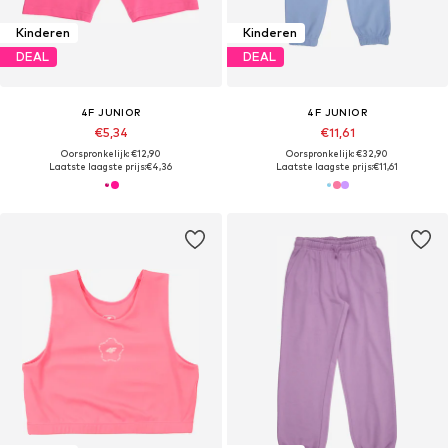
Kinderen
Kinderen
DEAL
DEAL
4F JUNIOR
4F JUNIOR
€5,34
€11,61
Oorspronkelijk: €12,90
Oorspronkelijk: €32,90
Laatste laagste prijs:
€4,36
Laatste laagste prijs:
€11,61