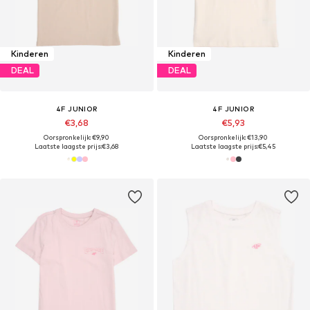
Kinderen
Kinderen
DEAL
DEAL
4F JUNIOR
4F JUNIOR
€3,68
€5,93
Oorspronkelijk: €9,90
Oorspronkelijk: €13,90
Laatste laagste prijs:
€3,68
Laatste laagste prijs:
€5,45