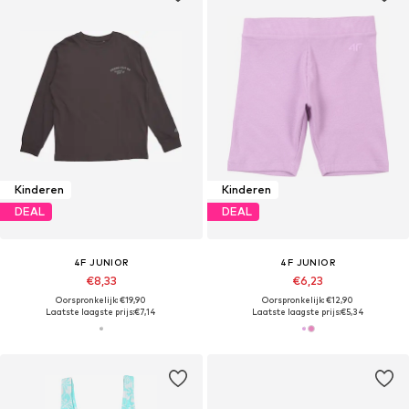
Kinderen
Kinderen
DEAL
DEAL
4F JUNIOR
4F JUNIOR
€8,33
€6,23
Oorspronkelijk: €19,90
Oorspronkelijk: €12,90
Laatste laagste prijs:
€7,14
Laatste laagste prijs:
€5,34