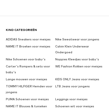
KIND CATEGORIEËN
ADIDAS Sneakers voor meisjes
Nike Sweatwear voor jongens
NAME IT Broeken voor meisjes
Calvin Klein Underwear
Ondergoed
Nike Schoenen voor baby's
Noppies Kleedjes voor baby's
Carter's Rompers & sets voor
WE Fashion Rokken voor meisjes
baby's
Lange mouwen voor meisjes
KIDS ONLY Jeans voor meisjes
TOMMY HILFIGER Hemden voor
LTB Jeans voor jongens
jongens
PUMA Schoenen voor meisjes
Leggings voor meisjes
NAME IT Blouses & tunieken
Schoenen wit voor meisjes