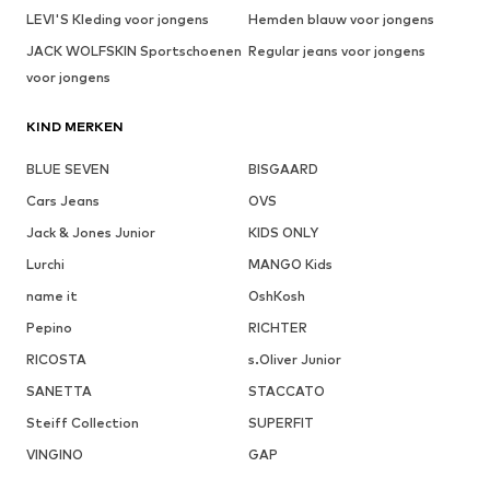
LEVI'S Kleding voor jongens
Hemden blauw voor jongens
JACK WOLFSKIN Sportschoenen
Regular jeans voor jongens
voor jongens
KIND MERKEN
BLUE SEVEN
BISGAARD
Cars Jeans
OVS
Jack & Jones Junior
KIDS ONLY
Lurchi
MANGO Kids
name it
OshKosh
Pepino
RICHTER
RICOSTA
s.Oliver Junior
SANETTA
STACCATO
Steiff Collection
SUPERFIT
VINGINO
GAP