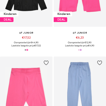
Kinderen
Kinderen
DEAL
DEAL
4F JUNIOR
4F JUNIOR
€17,52
€6,23
Oorspronkelijk: €44,90
Oorspronkelijk: €12,90
Laatste laagste prijs:
€17,52
Laatste laagste prijs:
€4,90