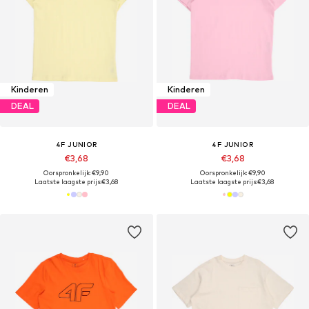
Kinderen
Kinderen
DEAL
DEAL
4F JUNIOR
4F JUNIOR
€3,68
€3,68
Oorspronkelijk: €9,90
Oorspronkelijk: €9,90
Laatste laagste prijs:
€3,68
Laatste laagste prijs:
€3,68