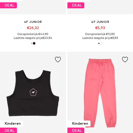
DEAL
DEAL
4F JUNIOR
4F JUNIOR
€26,32
€5,93
Oorspronkelijk: €44,90
Oorspronkelijk: €13,90
Laatste laagste prijs:
€20,94
Laatste laagste prijs:
€5,93
Kinderen
Kinderen
DEAL
DEAL