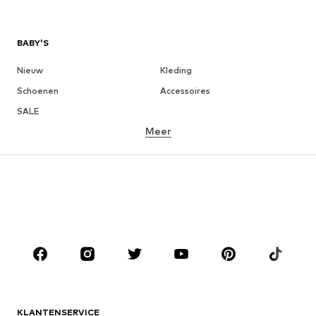
BABY'S
Nieuw
Kleding
Schoenen
Accessoires
SALE
Meer
MEISJES
Kinderen (maat 92-140)
Teens (maat 140-176)
JONGENS
Kinderen (maat 92-140)
Teens (maat 140-176)
MERKEN
ADIDAS ORIGINALS
new balance
NAME IT
ADIDAS SPORTSWEAR
KLANTENSERVICE