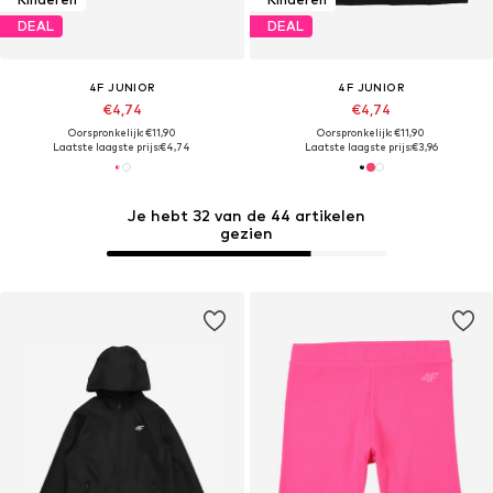
DEAL
DEAL
4F JUNIOR
4F JUNIOR
€4,74
€4,74
Oorspronkelijk: €11,90
Oorspronkelijk: €11,90
Laatste laagste prijs:
€4,74
Laatste laagste prijs:
€3,96
Je hebt 32 van de 44 artikelen
gezien