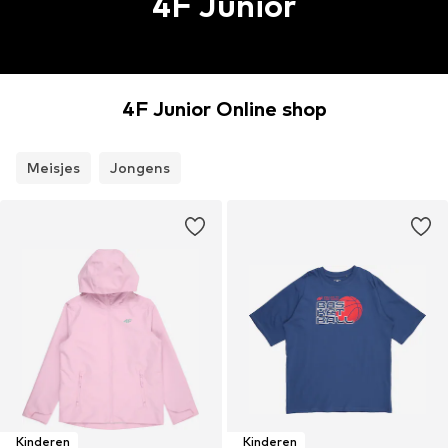
4F Junior
4F Junior Online shop
Meisjes
Jongens
Kinderen
Kinderen