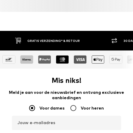
GRATIS VERZENDING* & RETOUR
30 D
Mis niks!
Meld je aan voor de nieuwsbrief en ontvang exclusieve
aanbiedingen
Voor dames
Voor heren
Jouw e-mailadres