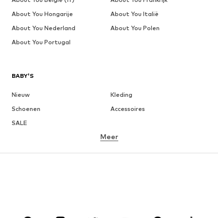
About You Hongarije
About You Italië
About You Nederland
About You Polen
About You Portugal
BABY'S
Nieuw
Kleding
Schoenen
Accessoires
SALE
Meer
MEISJES
Kinderen (maat 92-140)
Teens (maat 140-176)
JONGENS
Kinderen (maat 92-140)
Teens (maat 140-176)