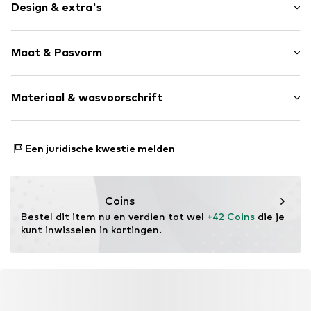
Design & extra's
Geruit
Maat & Pasvorm
Katoen
Normale bandjes
Armlengte: Lange mouw
Ruches
Materiaal & wasvoorschrift
Lengte: 3/4 lengte
Brede mouwopeningen
Pasvorm: Losse pasvorm
Armlengte: xcm (maat 104)
Item nr.
WHE0840001000001
Materiaal: 100% Katoen
Een juridische kwestie melden
Land van herkomst: China
Coins
Bestel dit item nu en verdien tot wel 
+42 Coins
 die je 
kunt inwisselen in kortingen.