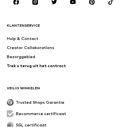
MERKEN
ADIDAS ORIGINALS
new balance
NAME IT
ADIDAS SPORTSWEAR
KLANTENSERVICE
Next
WE Fashion
Hulp & Contact
Nike Sportswear
Jack & Jones Junior
Creator Collaborations
Bezorggebied
Trek u terug uit het contract
VEILIG WINKELEN
Trusted Shops Garantie
Becommerce certificaat
SSL certificaat