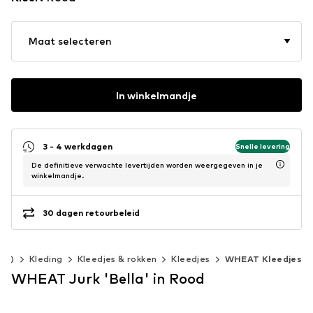
Maat selecteren
In winkelmandje
3 - 4 werkdagen
Snelle levering
De definitieve verwachte levertijden worden weergegeven in je
winkelmandje.
30 dagen retourbeleid
40)
Kleding
Kleedjes & rokken
Kleedjes
WHEAT Kleedjes
WHEAT Jurk 'Bella' in Rood