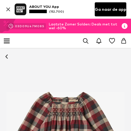
ABOUT YOU App
Ga naar de app
(152.700)
Laatste Zomer Solden: Deals met tot
03
D
09
U
47
M
07
S
wel -60%