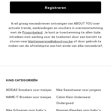
Registreren
Ik wil graag nieuwsbrieven ontvangen van ABOUT YOU over
actuele trends, aanbiedingen en vouchers in overeenstemming
met de
Privacybeleid
. Je kunt je toestemming te allen tijde
intrekken met werking voor de toekomst door een bericht te
sturen naar
klantenservice@aboutyou.be
of door gebruik te
maken van de afmeldoptie aan het einde van elke nieuwsbrief.
KIND CATEGORIEËN
ADIDAS Sneakers voor meisjes
Nike Sweatwear voor jongens
NAME IT Broeken voor meisjes
Calvin Klein Underwear
Ondergoed
Nike Schoenen voor baby's
Noppies Kleedjes voor baby's