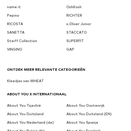
name it
OshKosh
Pepino
RICHTER
RICOSTA
s.Oliver Junior
SANETTA
STACCATO
Steiff Collection
SUPERFIT
VINGINO
GAP
ONTDEK MEER RELEVANTE CATEGORIEËN
Kleedjes van WHEAT
ABOUT YOU X INTERNATIONAAL
About You Tsjechië
About You Oostenrijk
About You Duitsland
About You Duitsland (EN)
About You Nederland (de)
About You Spanje
About You België (fr)
About You Frankrijk