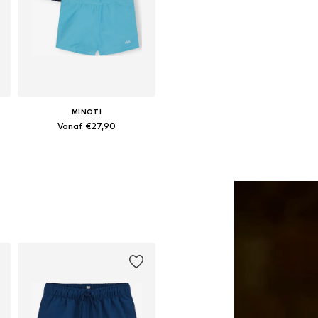
MINOTI
Vanaf €27,90
Beschikbaar in vele maten
In winkelmandje