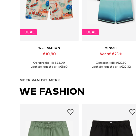
DEAL
DEAL
WE FASHION
MINOTI
€10,80
Vanaf €25,11
Oorspronkelijk: €22,00
Oorspronkelijk: €27,90
Beschikbare maten: 122-128, 134-140, 158-164
Beschikbaar in vele maten
Laatste laagste prijs:
€9,60
Laatste laagste prijs:
€22,32
In winkelmandje
In winkelmandje
MEER VAN DIT MERK
WE FASHION