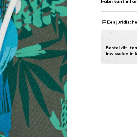
Fabrikant info
Land van herko
WE Fashion
Reactorweg 101
Een juridisch
3542AD Utecht
NL
wecustomerser
Bestel dit ite
inwisselen in 