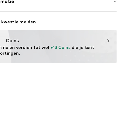
rmatie
mst: Myanmar
e kwestie melden
vice@wefashion.com
Coins
m nu en verdien tot wel 
+13 Coins
 die je kunt 
kortingen.