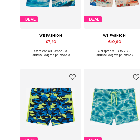
DEAL
DEAL
WE FASHION
WE FASHION
€7,20
€10,80
Oorspronkelijk: €22,00
Oorspronkelijk: €22,00
Beschikbare maten: 98-104, 110-116, 122-128
Beschikbare maten: 122-128, 134-140, 15
Laatste laagste prijs:
€6,40
Laatste laagste prijs:
€9,60
In winkelmandje
In winkelmandje