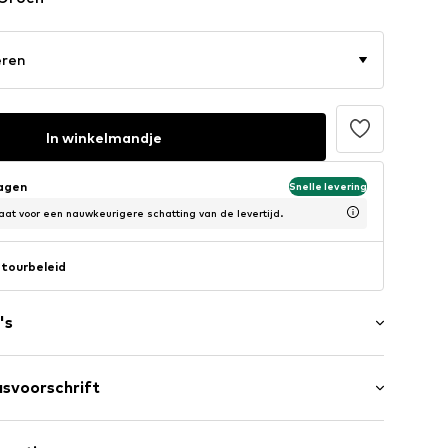
eren
In winkelmandje
dagen
Snelle levering
at voor een nauwkeurigere schatting van de levertijd.
tourbeleid
's
oon
svoorschrift
4001000001
Polyester - PES (recyceld)