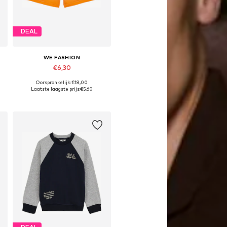
DEAL
WE FASHION
€6,30
Oorspronkelijk: €18,00
8-164
Beschikbare maten: 110-116, 122-128
Laatste laagste prijs:
€5,60
In winkelmandje