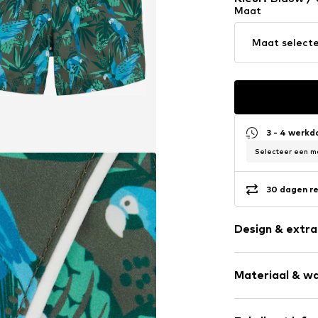
Maat
Maat select
3 - 4 werk
Selecteer een ma
30 dagen re
Design & extra
All-over patr
Materiaal & wa
Item nr.
WEFea8
Materiaal: 100% 