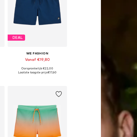
DEAL
WE FASHION
Vanaf €19,80
Oorspronkelijk: €22,00
Beschikbaar in vele maten
Laatste laagste prijs:
€17,60
In winkelmandje