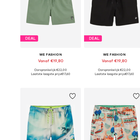
DEAL
DEAL
WE FASHION
WE FASHION
Vanaf €19,80
Vanaf €19,80
Oorspronkelijk: €22,00
Oorspronkelijk: €22,00
Beschikbaar in vele maten
Beschikbaar in vele maten
Laatste laagste prijs:
€17,60
Laatste laagste prijs:
€17,60
In winkelmandje
In winkelmandje