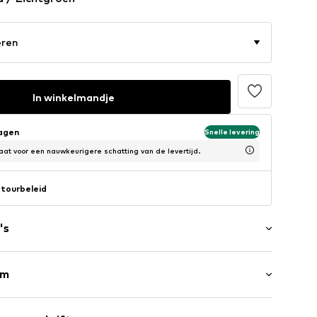
eren
In winkelmandje
dagen
Snelle levering
at voor een nauwkeurigere schatting van de levertijd.
tourbeleid
's
rm
jas
 zijkant
male pasvorm
abel flag