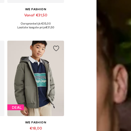
WE FASHION
Vanaf €31,50
Oorspronkelijk: €35,00
Beschikbaar in vele maten
Laatste laagste prijs:
€31,50
In winkelmandje
DEAL
WE FASHION
€18,00