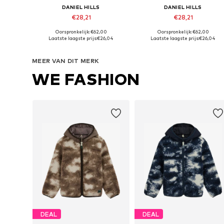
DANIEL HILLS
DANIEL HILLS
€28,21
€28,21
Oorspronkelijk: €62,00
Oorspronkelijk: €62,00
Beschikbare maten: 106-110, 116, 123-128
Beschikbare maten: 100-104, 11
Laatste laagste prijs:
€26,04
Laatste laagste prijs:
€26,04
In winkelmandje
In winkelmandje
MEER VAN DIT MERK
WE FASHION
DEAL
DEAL