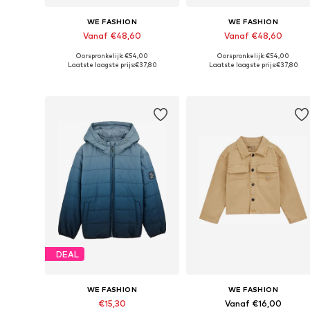
WE FASHION
WE FASHION
Vanaf €48,60
Vanaf €48,60
Oorspronkelijk: €54,00
Oorspronkelijk: €54,00
Beschikbaar in vele maten
Beschikbaar in vele maten
Laatste laagste prijs:
€37,80
Laatste laagste prijs:
€37,80
In winkelmandje
In winkelmandje
DEAL
WE FASHION
WE FASHION
€15,30
Vanaf €16,00