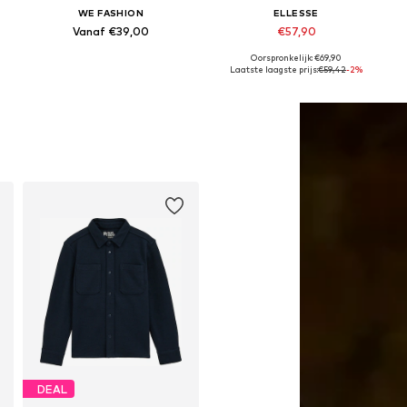
WE FASHION
ELLESSE
Vanaf €39,00
€57,90
Oorspronkelijk: €69,90
6
Beschikbaar in vele maten
Beschikbare maten: 128-134, 140-146, 152-158, 158-164
Laatste laagste prijs:
€59,42
-2%
In winkelmandje
In winkelmandje
DEAL