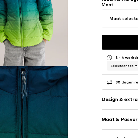
Maat
Maat select
3 - 4 werk
Selecteer een ma
30 dagen re
Design & extra
Kleurverloop
Maat & Pasvo
Gewatteerde 
Zakken aan de
Pasvorm: Nor
Label patch/l