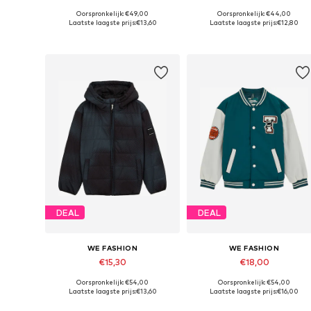
Oorspronkelijk: €49,00
Oorspronkelijk: €44,00
Beschikbare maten: 98-104, 134-140
Beschikbare maten: 122-128,
Laatste laagste prijs:
€13,60
Laatste laagste prijs:
€12,80
In winkelmandje
In winkelmandje
DEAL
DEAL
WE FASHION
WE FASHION
€15,30
€18,00
Oorspronkelijk: €54,00
Oorspronkelijk: €54,00
Beschikbare maten: 134-140
Beschikbare maten: 110-116, 170
Laatste laagste prijs:
€13,60
Laatste laagste prijs:
€16,00
In winkelmandje
In winkelmandje