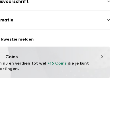
svoorschrift
d
: 100% Polyester - PES (recyceld)
rmatie
n001000001
ng: 100% Polyester - PES (recyceld)
mst: Myanmar
e kwestie melden
vice@wefashion.com
Coins
m nu en verdien tot wel 
+16 Coins
 die je kunt 
kortingen.