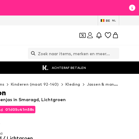
BE
NL
ACHTERAF BETALEN
ns
Kinderen (maat 92-140)
Kleding
Jassen & mantels
Jass
on
enjas in Smaragd, Lichtgroen
01
d
05
u
41
m
55
s
jd
01
d
05
u
41
m
55
s
jd
w
w
60
 / Lichtgroen
60