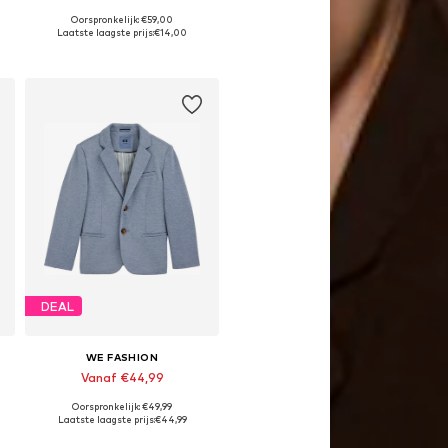
Oorspronkelijk: €59,00
 170-176
Beschikbare maten: 158-164
Laatste laagste prijs:
€14,00
In winkelmandje
DEAL
WE FASHION
Vanaf €44,99
Oorspronkelijk: €49,99
-176
Beschikbaar in vele maten
Laatste laagste prijs:
€44,99
In winkelmandje