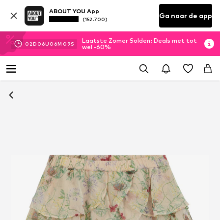
ABOUT YOU App
Ga naar de app
(152.700)
Laatste Zomer Solden: Deals met tot
02
D
06
U
06
M
09
S
wel -60%