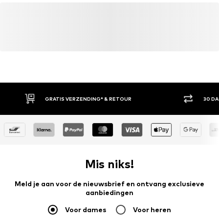
GRATIS VERZENDING* & RETOUR
30 D
Mis niks!
Meld je aan voor de nieuwsbrief en ontvang exclusieve
aanbiedingen
Voor dames
Voor heren