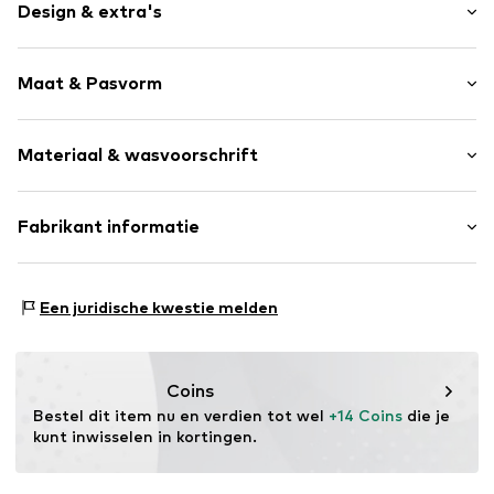
Design & extra's
Bloemenprint
Maat & Pasvorm
Volantrok
Volant
Lengte: Kort/mini
Gedrapeerd
Materiaal & wasvoorschrift
Gevoerde zoom/rand
Elastische taille/zoom
Materiaal: 100% Polyester - PES
Fabrikant informatie
All-over patroon
Land van herkomst: India
Item nr.
WEFeh9t001000001
WE Fashion
Reactorweg 101
Een juridische kwestie melden
3542AD Utecht
NL
wecustomerservice@wefashion.com
Coins
Bestel dit item nu en verdien tot wel 
+14 Coins
 die je 
kunt inwisselen in kortingen.