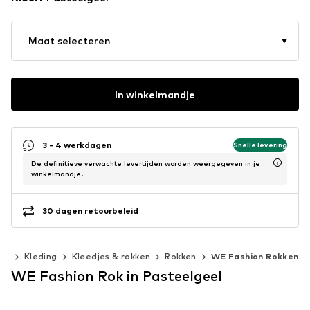
Maat selecteren
In winkelmandje
3 - 4 werkdagen
Snelle levering
De definitieve verwachte levertijden worden weergegeven in je
winkelmandje.
30 dagen retourbeleid
0)
Kleding
Kleedjes & rokken
Rokken
WE Fashion Rokken
WE Fashion Rok in Pasteelgeel