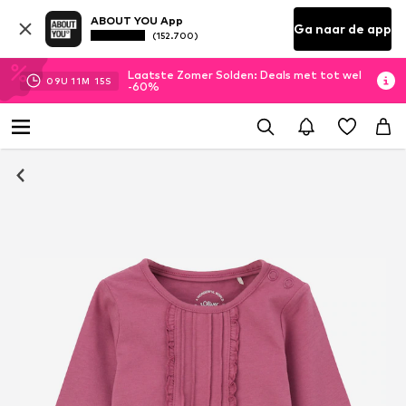
ABOUT YOU App
Ga naar de app
(152.700)
Laatste Zomer Solden: Deals met tot wel
09
U
11
M
14
S
-60%