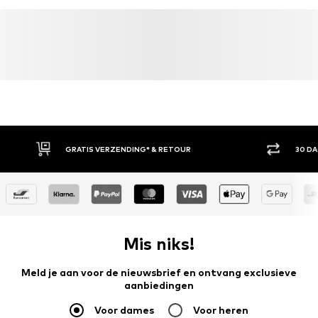
Meer informatie
GRATIS VERZENDING* & RETOUR
30 D
Mis niks!
Meld je aan voor de nieuwsbrief en ontvang exclusieve
aanbiedingen
Voor dames
Voor heren