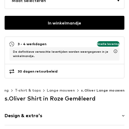
Maat selecteren
In winkelmandje
3 - 4 werkdagen
Snelle levering
De definitieve verwachte levertijden worden weergegeven in je
winkelmandje.
30 dagen retourbeleid
eding
T-shirt & tops
Lange mouwen
s.Oliver Lange mouwen
s.Oliver Shirt in Roze Gemêleerd
Design & extra's
Mélange