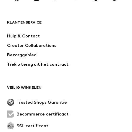
MERKEN
ADIDAS ORIGINALS
new balance
NAME IT
ADIDAS SPORTSWEAR
KLANTENSERVICE
Next
Nike Sportswear
Hulp & Contact
WE Fashion
ONLY GIRLS
Creator Collaborations
Bezorggebied
Trek u terug uit het contract
VEILIG WINKELEN
Trusted Shops Garantie
Becommerce certificaat
SSL certificaat