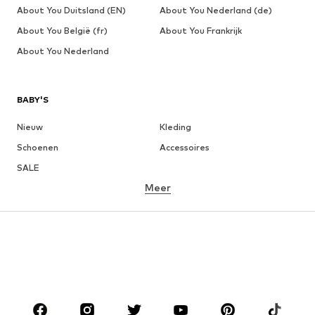
About You Duitsland (EN)
About You Nederland (de)
About You België (fr)
About You Frankrijk
About You Nederland
BABY'S
Nieuw
Kleding
Schoenen
Accessoires
SALE
Meer
MEISJES
Kinderen (maat 92-140)
Teens (maat 140-176)
JONGENS
Kinderen (maat 92-140)
Teens (maat 140-176)