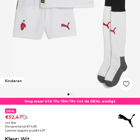
Kinderen
Nog maar 01d 19u 18m 19s tot de DEAL eindigt
DEAL
DEAL
DEAL
€52,47
€52,47
€52,47
incl. btw
incl. btw
incl. btw
Oorspronkelijk: €74,95
Oorspronkelijk: €74,95
Oorspronkelijk: €74,95
Laatste laagste prijs:
Laatste laagste prijs:
Laatste laagste prijs:
€44,97
€44,97
€44,97
Kleur
:
Wit