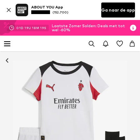
ABOUT YOU App
Ga naar de app
(152.700)
Laatste Zomer Solden: Deals met tot
01
D
19
U
18
M
19
S
wel -60%