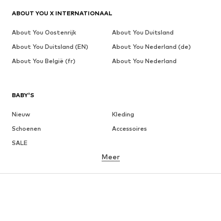
ABOUT YOU X INTERNATIONAAL
About You Oostenrijk
About You Duitsland
About You Duitsland (EN)
About You Nederland (de)
About You België (fr)
About You Nederland
BABY'S
Nieuw
Kleding
Schoenen
Accessoires
SALE
Meer
MEISJES
Kinderen (maat 92-140)
Teens (maat 140-176)
JONGENS