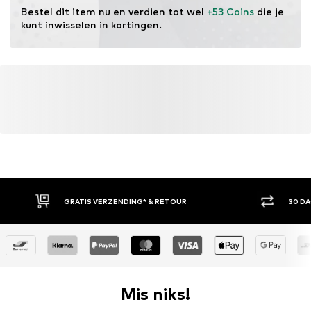
Bestel dit item nu en verdien tot wel 
+53 Coins
 die je 
kunt inwisselen in kortingen.
GRATIS VERZENDING* & RETOUR
30 D
Mis niks!