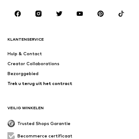
Kinderen (maat 92-140)
Teens (maat 140-176)
MERKEN
ADIDAS ORIGINALS
new balance
NAME IT
ADIDAS SPORTSWEAR
KLANTENSERVICE
Next
Nike Sportswear
Hulp & Contact
WE Fashion
Jack & Jones Junior
Creator Collaborations
Bezorggebied
Trek u terug uit het contract
VEILIG WINKELEN
Trusted Shops Garantie
Becommerce certificaat