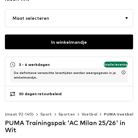
Maat selecteren
In winkelmandje
3 - 4 werkdagen
Snelle levering
De definitieve verwachte levertijden worden weergegeven in je
winkelmandje.
30 dagen retourbeleid
en (maat 92-140)
Sport
Sporten
Voetbal
PUMA Voetbal
PUMA Trainingspak 'AC Milan 25/26' in
Wit