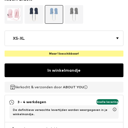
XS-XL
Maar 1 beschikbaar!
In winkelmandje
Verkocht & verzonden door
Verkocht & verzonden door
ABOUT YOU
ABOUT YOU
3 - 4 werkdagen
Snelle levering
De definitieve verwachte levertijden worden weergegeven in je
winkelmandje.