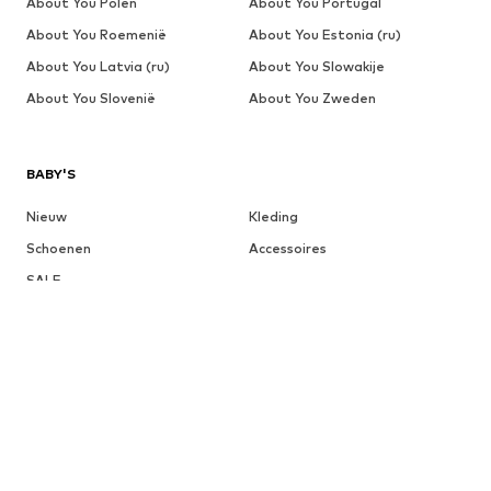
About You Polen
About You Portugal
About You Roemenië
About You Estonia (ru)
About You Latvia (ru)
About You Slowakije
About You Slovenië
About You Zweden
BABY'S
Nieuw
Kleding
Schoenen
Accessoires
SALE
Meer
MEISJES
Kinderen (maat 92-140)
Teens (maat 140-176)
JONGENS
Kinderen (maat 92-140)
Teens (maat 140-176)