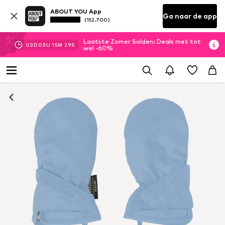
ABOUT YOU App
Ga naar de app
(152.700)
Laatste Zomer Solden: Deals met tot
03
D
03
U
15
M
28
S
wel -60%