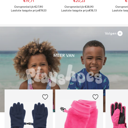
€19,71
€20,23
€
Oorspronkelijk: €27,90
Oorspronkelijk: €28,90
Oorspronk
Laatste laagste prijs:
€19,53
Laatste laagste prijs:
€18,13
Laatste laag
Volgen
MEER VAN