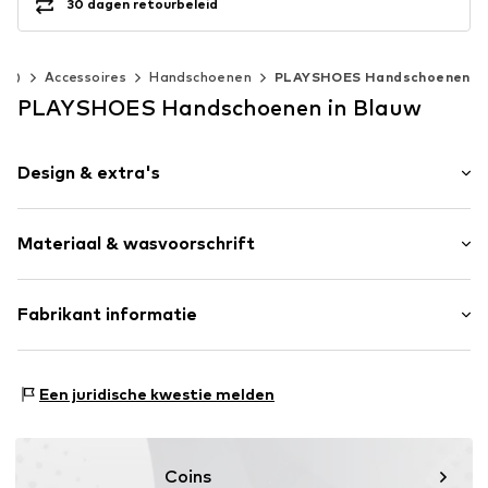
30 dagen retourbeleid
40)
Accessoires
Handschoenen
PLAYSHOES Handschoenen
PLAYSHOES Handschoenen in Blauw
Design & extra's
Effen
Materiaal & wasvoorschrift
Op staal naden
Voelt zacht aan
Materiaal: 100% Polyester - PES
Fabrikant informatie
Item nr.
PLS0194003000001
PLAYSHOES GmbH
Eberhardstr. 20-26
Een juridische kwestie melden
72461 Albstadt
DE
info@playshoes.de
Coins