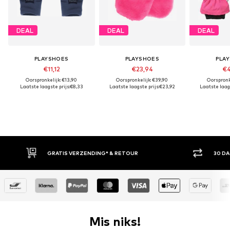
DEAL
DEAL
DEAL
PLAYSHOES
PLAYSHOES
PLA
€11,12
€23,94
€4
Oorspronkelijk: €13,90
Oorspronkelijk: €39,90
Oorspronk
Laatste laagste prijs:
€8,33
Laatste laagste prijs:
€23,92
Laatste laags
GRATIS VERZENDING* & RETOUR
30 DAGEN BED
Mis niks!