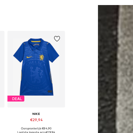
In winkelmandje
In winkelmandje
DEAL
NIKE
€29,94
Oorspronkelijk: €84,90
58-170
Beschikbaar in vele maten
Laatste laagste prijs:
€29,94