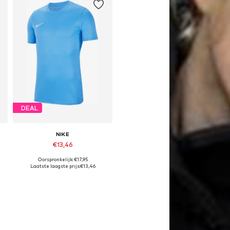
DEAL
NIKE
€13,46
Oorspronkelijk: €17,95
Beschikbare maten: 122-128, 128-138
Laatste laagste prijs:
€13,46
In winkelmandje