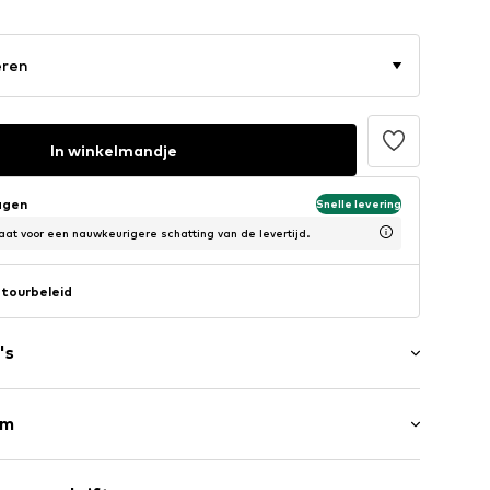
eren
In winkelmandje
agen
Snelle levering
at voor een nauwkeurigere schatting van de levertijd.
tourbeleid
's
rm
raag
Kwartmouw
urtje