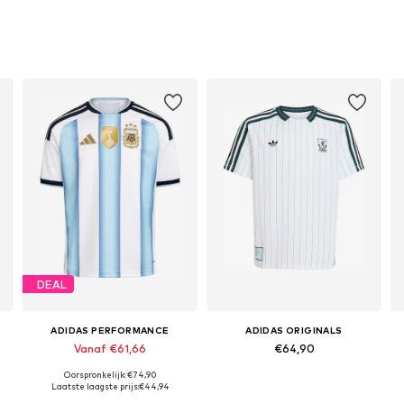
DEAL
ADIDAS PERFORMANCE
ADIDAS ORIGINALS
Vanaf €61,66
€64,90
Oorspronkelijk: €74,90
Beschikbare maten: 128 Normale maten, 140 Normale maten, 152 Normale maten, 164 Normale maten, 176 Normale maten
Beschikbare maten: 152 Normale maten, 164 Normale maten
Laatste laagste prijs:
€44,94