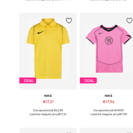
In winkelmandje
In winkelmandje
DEAL
DEAL
NIKE
NIKE
€17,21
€17,94
Oorspronkelijk: €22,95
Oorspronkelijk: €49,90
Beschikbaar in vele maten
Beschikbare maten: 128-134, 140-146
Laatste laagste prijs:
€17,21
Laatste laagste prijs:
€17,91
In winkelmandje
In winkelmandje