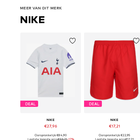
In winkelmandje
In winkelmandje
MEER VAN DIT MERK
NIKE
DEAL
DEAL
NIKE
NIKE
€27,96
€17,21
Oorspronkelijk: €84,90
Oorspronkelijk: €22,95
Beschikbaar in vele maten
Beschikbare maten: 122-128, 128-138, 147-158, 1
Laatste laagste prijs:
€33,71
-17%
Laatste laagste prijs:
€17,21