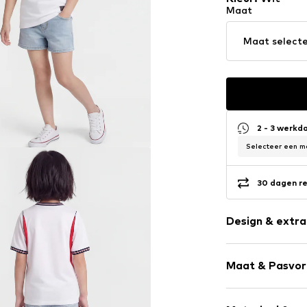
Maat
Maat select
2 - 3 werkd
Selecteer een ma
30 dagen re
Design & extra
Ronde hals
Maat & Pasvo
Borduursels
Geribbelde k
Armlengte: 
Geribd ceintu