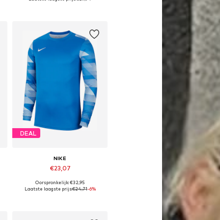
In winkelmandje
DEAL
NIKE
€23,07
Oorspronkelijk: €32,95
, 146-152, 158-164
Beschikbare maten: 122-128, 128-138, 158-170
Laatste laagste prijs:
€24,71
-6%
In winkelmandje