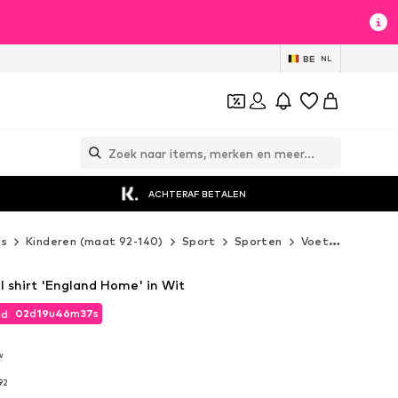
BE
NL
ACHTERAF BETALEN
es
Kinderen (maat 92-140)
Sport
Sporten
Voetbal
NIKE
l shirt 'England Home' in Wit
02
d
19
u
46
m
35
s
jd
02
d
19
u
46
m
35
s
jd
w
w
92
92