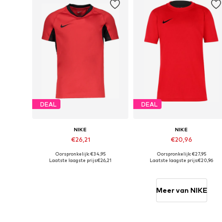
DEAL
DEAL
NIKE
NIKE
€26,21
€20,96
Oorspronkelijk: €34,95
Oorspronkelijk: €27,95
Beschikbaar in vele maten
Beschikbaar in vele maten
Laatste laagste prijs:
€26,21
Laatste laagste prijs:
€20,96
In winkelmandje
In winkelmandje
Meer van NIKE