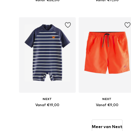
Beschikbare maten: 92, 98, 104, 110, 116, 122
Beschikbaar in vele maten
In winkelmandje
In winkelmandje
NEXT
NEXT
Vanaf €19,00
Vanaf €9,00
Beschikbaar in vele maten
Beschikbaar in vele maten
In winkelmandje
In winkelmandje
Meer van Next