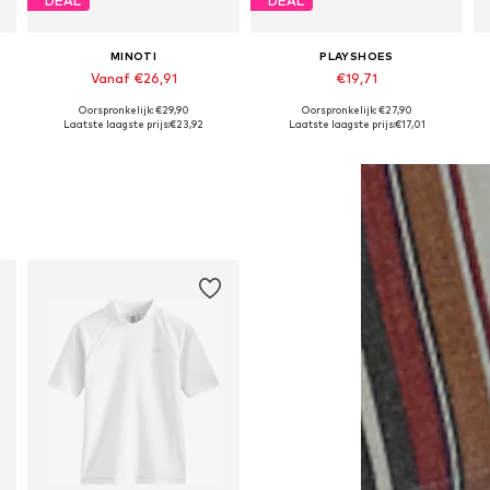
DEAL
DEAL
MINOTI
PLAYSHOES
Vanaf €26,91
€19,71
Oorspronkelijk: €29,90
Oorspronkelijk: €27,90
Beschikbaar in vele maten
Beschikbaar in vele maten
Laatste laagste prijs:
€23,92
Laatste laagste prijs:
€17,01
In winkelmandje
In winkelmandje