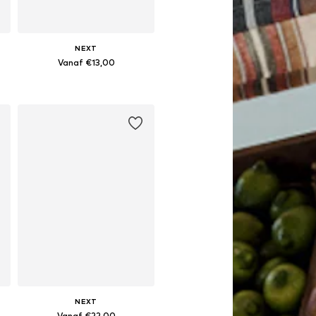
NEXT
Vanaf €13,00
Beschikbaar in vele maten
In winkelmandje
NEXT
Vanaf €22,00