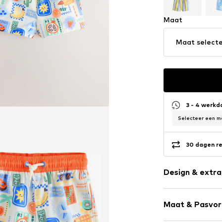
Maat
Maat select
3 - 4 werk
Selecteer een ma
30 dagen re
Design & extra
Taille met tr
Maat & Pasvo
Elastische ta
All-over patr