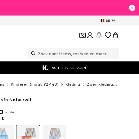
BE
NL
ACHTERAF BETALEN
ns
Kinderen (maat 92-140)
Kleding
Zwemkleding
Next Zwe
 in Natuurwit
00
incl. btw
00
incl. btw
it