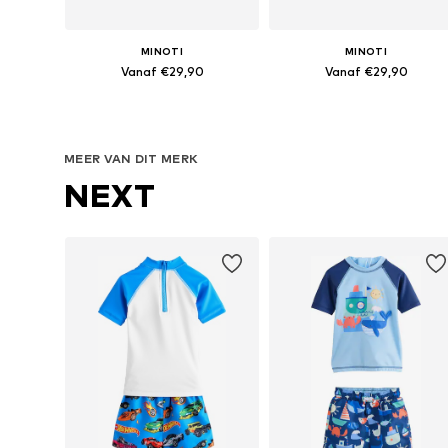
MINOTI
MINOTI
Vanaf €29,90
Vanaf €29,90
Beschikbaar in vele maten
Beschikbaar in vele maten
In winkelmandje
In winkelmandje
MEER VAN DIT MERK
NEXT