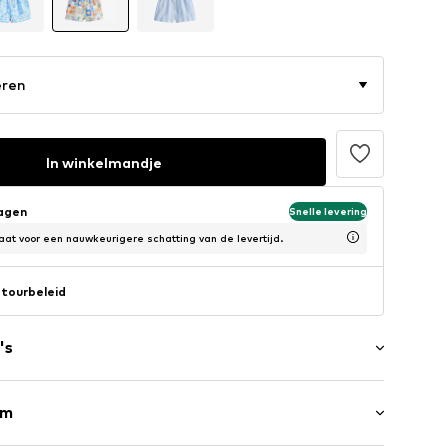
eren
In winkelmandje
dagen
Snelle levering
at voor een nauwkeurigere schatting van de levertijd.
tourbeleid
's
ekkoord
rm
ille/zoom
oon