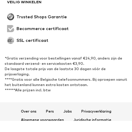
VEILIG WINKELEN
Trusted Shops Garantie
Becommerce certificaat
SSL certificaat
*Gratis verzending voor bestellingen vanaf €24,90, anders zijn de
standaard verzend- en servicekosten €3,90.
De laagste totale prijs van de laatste 30 dagen vóór de
prijsverlaging.
****Gratis voor alle Belgische telefoonnummers. Bij oproepen vanuit
het buitenland kunnen extra kosten ontstaan.
******Alle prijzen incl. btw
Over ons
Pers
Jobs
Privacyverklaring
Algemene voorwaarden
Juridische informatie
Toegankelijkheid
Productveiligheid