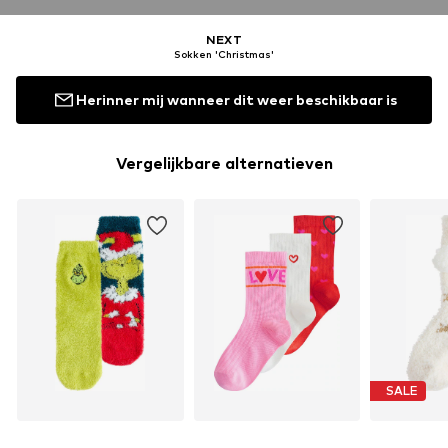
NEXT
Sokken 'Christmas'
Herinner mij wanneer dit weer beschikbaar is
Vergelijkbare alternatieven
SALE
NEXT
NEXT
N