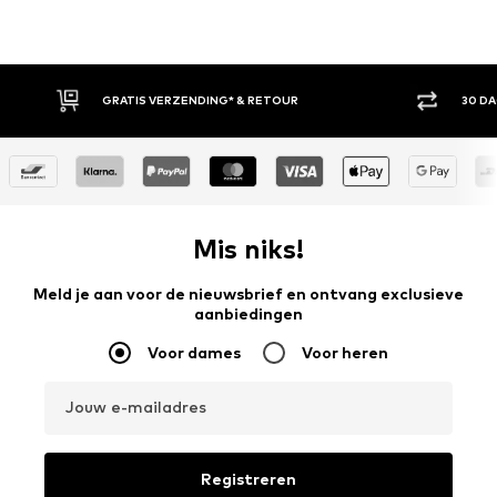
GRATIS VERZENDING* & RETOUR
30 D
Mis niks!
Meld je aan voor de nieuwsbrief en ontvang exclusieve
aanbiedingen
Voor dames
Voor heren
Jouw e-mailadres
Registreren