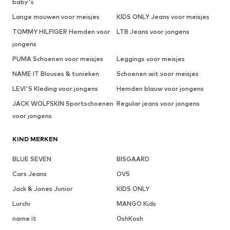
baby's
Lange mouwen voor meisjes
KIDS ONLY Jeans voor meisjes
TOMMY HILFIGER Hemden voor
LTB Jeans voor jongens
jongens
PUMA Schoenen voor meisjes
Leggings voor meisjes
NAME IT Blouses & tunieken
Schoenen wit voor meisjes
LEVI'S Kleding voor jongens
Hemden blauw voor jongens
JACK WOLFSKIN Sportschoenen
Regular jeans voor jongens
voor jongens
KIND MERKEN
BLUE SEVEN
BISGAARD
Cars Jeans
OVS
Jack & Jones Junior
KIDS ONLY
Lurchi
MANGO Kids
name it
OshKosh