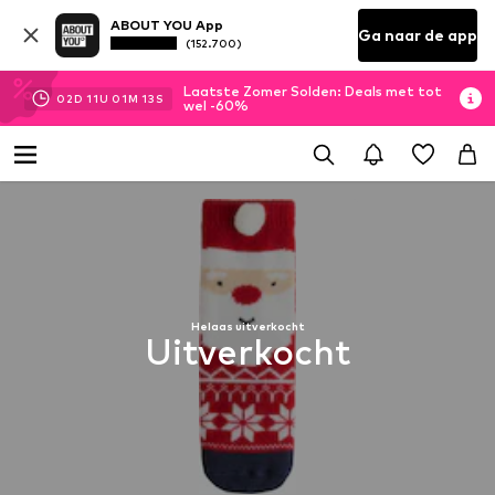
ABOUT YOU App
Ga naar de app
(152.700)
Laatste Zomer Solden: Deals met tot
02
D
11
U
01
M
13
S
wel -60%
Helaas uitverkocht
Uitverkocht