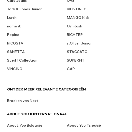
Cars Jeans
OVS
Jack & Jones Junior
KIDS ONLY
Lurchi
MANGO Kids
name it
OshKosh
Pepino
RICHTER
RICOSTA
s.Oliver Junior
SANETTA
STACCATO
Steiff Collection
SUPERFIT
VINGINO
GAP
ONTDEK MEER RELEVANTE CATEGORIEËN
Broeken van Next
ABOUT YOU X INTERNATIONAAL
About You Bulgarije
About You Tsjechië