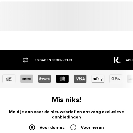
EEN GROO
ACHTERAF BETALEN
MERKEN
Mis niks!
Meld je aan voor de nieuwsbrief en ontvang exclusieve
aanbiedingen
Voor dames
Voor heren