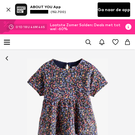
ABOUT YOU App
Ga naar de app
(152.700)
Laatste Zomer Solden: Deals met tot
01
D
18
U
46
M
46
S
wel -60%