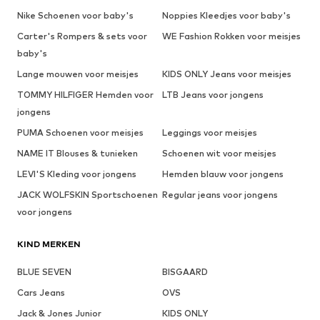
Nike Schoenen voor baby's
Noppies Kleedjes voor baby's
Carter's Rompers & sets voor
WE Fashion Rokken voor meisjes
baby's
Lange mouwen voor meisjes
KIDS ONLY Jeans voor meisjes
TOMMY HILFIGER Hemden voor
LTB Jeans voor jongens
jongens
PUMA Schoenen voor meisjes
Leggings voor meisjes
NAME IT Blouses & tunieken
Schoenen wit voor meisjes
LEVI'S Kleding voor jongens
Hemden blauw voor jongens
JACK WOLFSKIN Sportschoenen
Regular jeans voor jongens
voor jongens
KIND MERKEN
BLUE SEVEN
BISGAARD
Cars Jeans
OVS
Jack & Jones Junior
KIDS ONLY