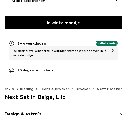
Maat selecteren
In winkelmandje
3 - 4 werkdagen
Snelle levering
De definitieve verwachte levertijden worden weergegeven in je
winkelmandje.
30 dagen retourbeleid
Baby's
Kleding
Jeans & broeken
Broeken
Next Broeken
Next Set in Beige, Lila
Design & extra's
Katoen