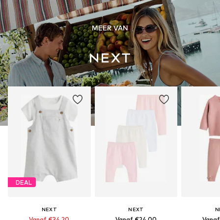
MEER VAN
DEAL
NEXT
NEXT
N
Vanaf €34,20
Vanaf €24,00
Vanaf