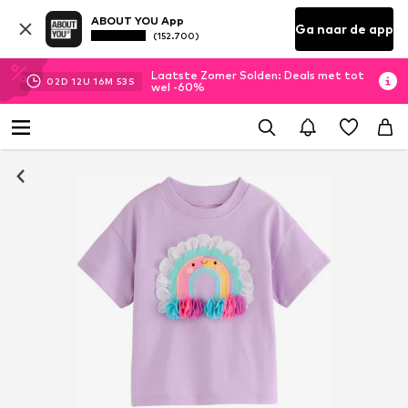
ABOUT YOU App
Ga naar de app
(152.700)
Laatste Zomer Solden: Deals met tot
02
D
12
U
16
M
52
S
wel -60%