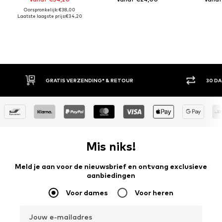
Oorspronkelijk: €38,00
Laatste laagste prijs:
€34,20
GRATIS VERZENDING* & RETOUR
30 DAG
Mis niks!
Meld je aan voor de nieuwsbrief en ontvang exclusieve
aanbiedingen
Voor dames
Voor heren
Jouw e-mailadres