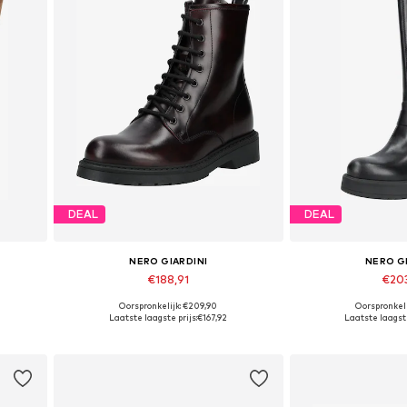
DEAL
DEAL
NERO GIARDINI
NERO G
€188,91
€20
Oorspronkelijk: €209,90
Oorspronkeli
Beschikbare maten: 35, 36, 37, 38, 39, 40
Beschikbare maten: 
Laatste laagste prijs:
€167,92
Laatste laagste
In winkelmandje
In wink