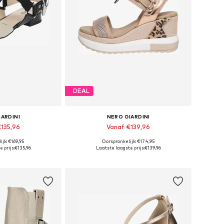
DEAL
IARDINI
NERO GIARDINI
€135,96
Vanaf €139,96
jk: €169,95
Oorspronkelijk: €174,95
, 36, 37, 38, 39, 40
Beschikbare maten: 38, 39, 40, 41
 prijs:
€135,96
Laatste laagste prijs:
€139,96
elmandje
In winkelmandje