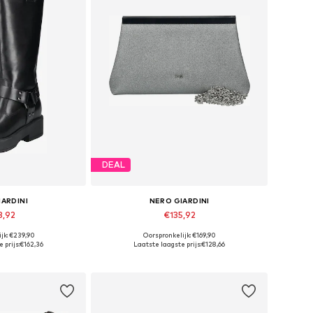
DEAL
IARDINI
NERO GIARDINI
3,92
€135,92
jk: €239,90
Oorspronkelijk: €169,90
36, 37, 38, 39, 40
Beschikbare maten: One Size
 prijs:
€162,36
Laatste laagste prijs:
€128,66
elmandje
In winkelmandje