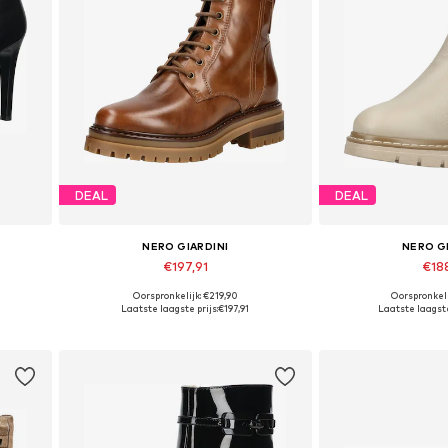
DEAL
DEAL
NERO GIARDINI
NERO G
€197,91
€18
Oorspronkelijk: €219,90
Oorspronkeli
 41
Beschikbare maten: 36, 37, 38, 39, 40, 41
Beschikbare maten
Laatste laagste prijs:
€197,91
Laatste laagste
In winkelmandje
In wink