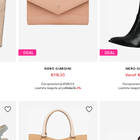
DEAL
DEAL
NERO GIARDINI
NERO G
€118,30
Vanaf 
Oorspronkelijk: €169,00
Oorspronkeli
e
Beschikbare maten: One Size
Beschikbare maten: 35
Laatste laagste prijs:
€126,75
-6%
Laatste laagste
In winkelmandje
In wink