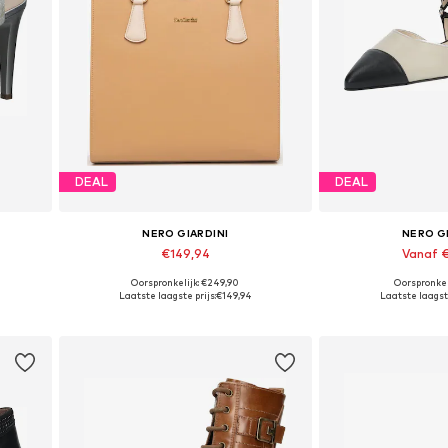
DEAL
DEAL
NERO GIARDINI
NERO G
€149,94
Vanaf 
Oorspronkelijk: €249,90
Oorspronkeli
 40
Beschikbare maten: One Size
Beschikbare maten: 35
Laatste laagste prijs:
€149,94
Laatste laagste
In winkelmandje
In wink