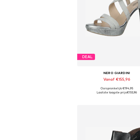
DEAL
NERO GIARDINI
Vanaf €155,96
Oorspronkelijk: €194,95
Beschikbare maten: 37, 38, 39,
Laatste laagste prijs:
€155,96
In winkelmandje