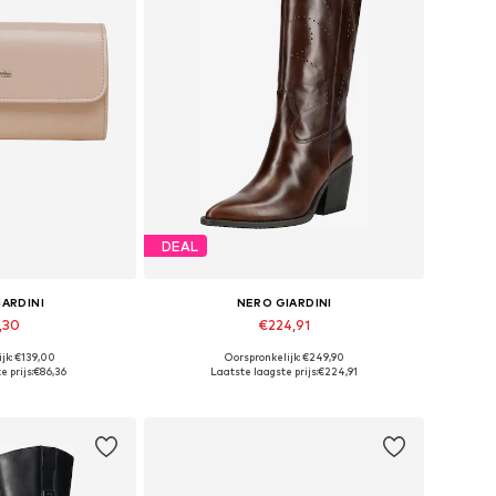
DEAL
IARDINI
NERO GIARDINI
,30
€224,91
jk: €139,00
Oorspronkelijk: €249,90
ten: One Size
Beschikbare maten: 35, 36, 37, 38, 39, 40
 prijs:
€86,36
Laatste laagste prijs:
€224,91
elmandje
In winkelmandje