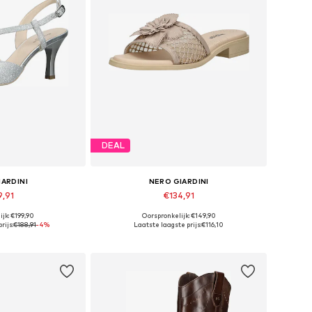
DEAL
IARDINI
NERO GIARDINI
9,91
€134,91
jk: €199,90
Oorspronkelijk: €149,90
n vele maten
Beschikbare maten: 37, 38, 39, 40, 41
rijs:
€188,91
-4%
Laatste laagste prijs:
€116,10
elmandje
In winkelmandje