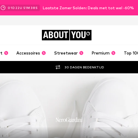
Laatste Zomer Solden: Deals met tot wel -60%
01
D
22
U
51
M
37
S
ABOUT
YOU
rt
Accessoires
Streetwear
Premium
Top 10
30 DAGEN BEDENKTIJD