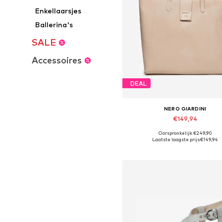
Enkellaarsjes
Ballerina's
SALE
Accessoires
DEAL
NERO GIARDINI
€149,94
Oorspronkelijk: €249,90
Beschikbare maten: One Siz
Laatste laagste prijs:
€149,94
In winkelmandje