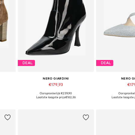
DEAL
DEAL
NERO GIARDINI
NERO G
€179,93
€17
Oorspronkelijk: €239,90
Oorspronkeli
9, 40
Beschikbare maten: 35, 37, 38, 39, 40
Beschikbaar i
Laatste laagste prijs:
€162,36
Laatste laagste p
In winkelmandje
In wink