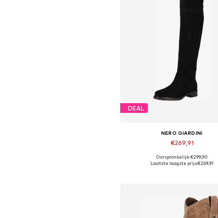
DEAL
NERO GIARDINI
€269,91
Oorspronkelijk: €299,90
Beschikbaar in vele maten
Laatste laagste prijs:
€269,91
In winkelmandje