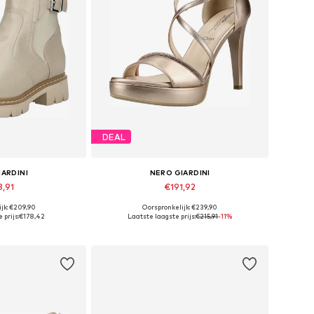
DEAL
IARDINI
NERO GIARDINI
8,91
€191,92
jk: €209,90
Oorspronkelijk: €239,90
: 36, 38, 39, 40
Beschikbare maten: 36, 37, 39, 40, 41
 prijs:
€178,42
Laatste laagste prijs:
€215,91
-11%
elmandje
In winkelmandje