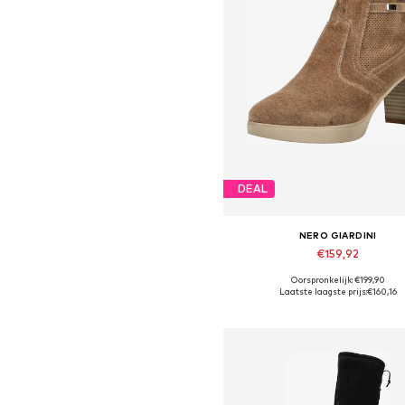
DEAL
NERO GIARDINI
€159,92
Oorspronkelijk: €199,90
Beschikbare maten: 36, 37, 38, 3
Laatste laagste prijs:
€160,16
In winkelmandje