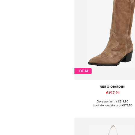
DEAL
NERO GIARDINI
€197,91
Oorspronkelijk: €219,90
Beschikbaar in vele maten
Laatste laagste prijs:
€175,50
In winkelmandje