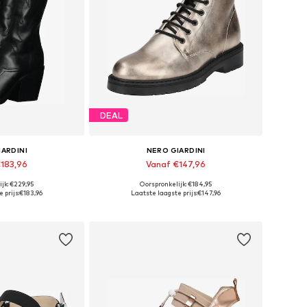
DEAL
IARDINI
NERO GIARDINI
€183,96
Vanaf €147,96
jk: €229,95
Oorspronkelijk: €184,95
, 36, 37, 38, 39, 40
Beschikbaar in vele maten
 prijs:
€183,96
Laatste laagste prijs:
€147,96
elmandje
In winkelmandje