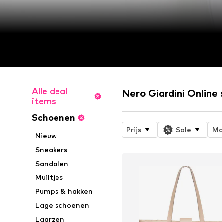
Alle deal
Nero Giardini Online
items
Schoenen
Prijs
Sale
Ma
Nieuw
Sneakers
Sandalen
Muiltjes
Pumps & hakken
Lage schoenen
Laarzen