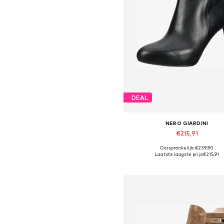
DEAL
NERO GIARDINI
€215,91
Oorspronkelijk: €239,90
Beschikbare maten: 38, 39, 40,
Laatste laagste prijs:
€215,91
In winkelmandje