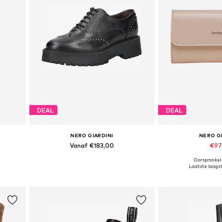
DEAL
DEAL
NERO GIARDINI
NERO G
Vanaf €183,00
€97
Oorspronkeli
Beschikbaar in vele maten
Beschikbare ma
Laatste laagste
In winkelmandje
In wink