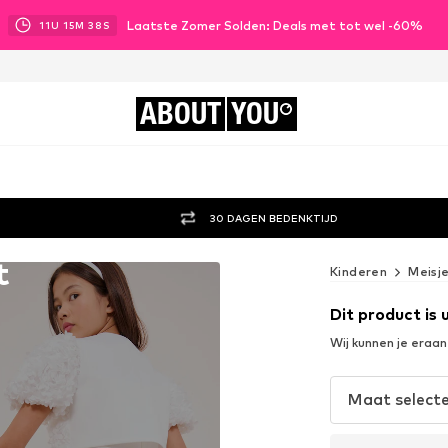
Laatste Zomer Solden: Deals met tot wel -60%
11
U
15
M
36
S
ABOUT
YOU
30 DAGEN BEDENKTIJD
t
Kinderen
Meisj
Dit product is 
Wij kunnen je eraa
Maat select