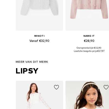
MINOTI
NAME IT
Vanaf €32,90
€28,90
Oorspronkelijk: €32,90
Beschikbaar in vele maten
Beschikbare mate
Laatste laagste prijs:
€27,97
In winkelmandje
In winkelmandje
MEER VAN DIT MERK
LIPSY