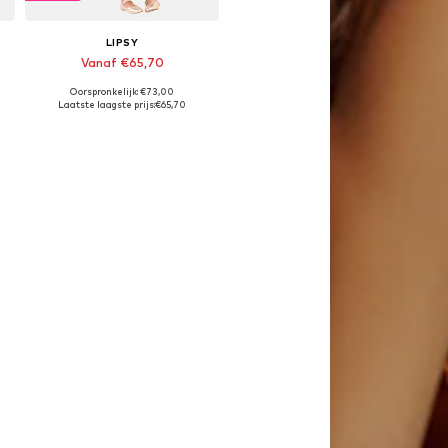
LIPSY
Vanaf €65,70
Oorspronkelijk: €73,00
Beschikbaar in vele maten
Laatste laagste prijs:
€65,70
In winkelmandje