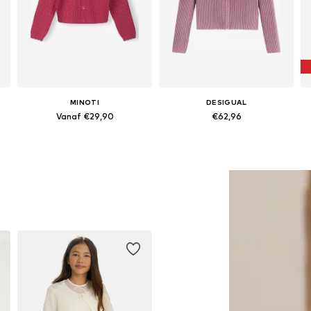
MINOTI
DESIGUAL
Vanaf €29,90
€62,96
n: 116, 122-128, 134-140, 146-152
Beschikbaar in vele maten
Beschikbaar in vele maten
In winkelmandje
In winkelmandje