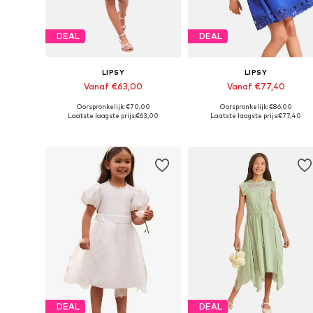
DEAL
DEAL
LIPSY
LIPSY
Vanaf €63,00
Vanaf €77,40
Oorspronkelijk: €70,00
Oorspronkelijk: €86,00
Beschikbaar in vele maten
Beschikbaar in vele maten
Laatste laagste prijs:
€63,00
Laatste laagste prijs:
€77,40
In winkelmandje
In winkelmandje
DEAL
DEAL