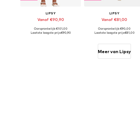
LIPSY
LIPSY
Vanaf €90,90
Vanaf €81,00
Oorspronkelijk: €101,00
Oorspronkelijk: €90,00
Beschikbaar in vele maten
Beschikbaar in vele maten
Laatste laagste prijs:
€90,90
Laatste laagste prijs:
€81,00
In winkelmandje
In winkelmandje
Meer van Lipsy