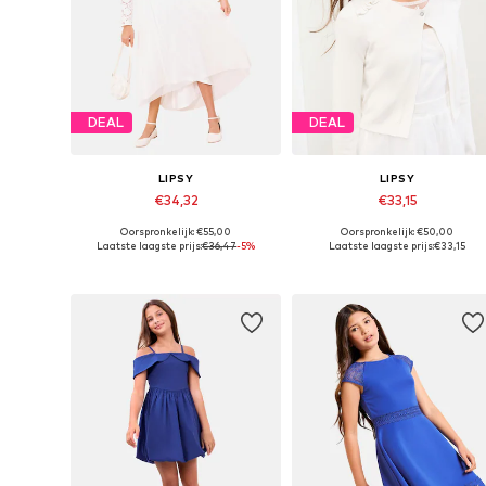
DEAL
DEAL
LIPSY
LIPSY
€34,32
€33,15
Oorspronkelijk: €55,00
Oorspronkelijk: €50,00
Beschikbare maten: 164
Beschikbare maten: 168
Laatste laagste prijs:
€36,47
-5%
Laatste laagste prijs:
€33,15
In winkelmandje
In winkelmandje