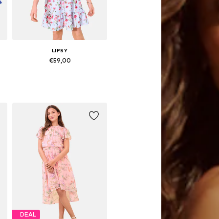
LIPSY
€59,00
Beschikbaar in vele maten
In winkelmandje
DEAL