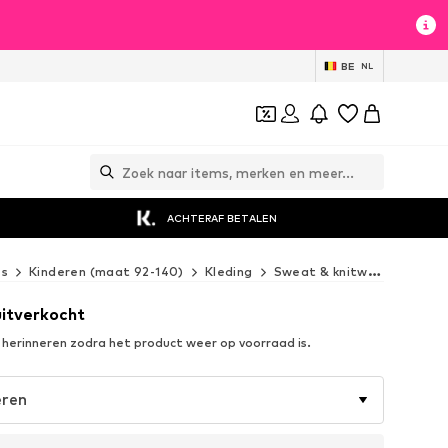
BE
NL
ACHTERAF BETALEN
es
Kinderen (maat 92-140)
Kleding
Sweat & knitwear
Cardi
uitverkocht
n herinneren zodra het product weer op voorraad is.
eren