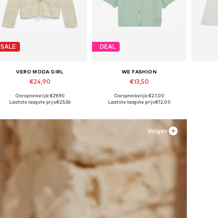
SALE
DEAL
VERO MODA GIRL
WE FASHION
€24,90
€13,50
Oorspronkelijk: €29,90
Oorspronkelijk: €27,00
Beschikbare maten: 122-128, 134-140, 146-152, 158-164
Beschikbare maten: 98-104, 122-128, 134-140, 146-152
Laatste laagste prijs:
€25,56
Laatste laagste prijs:
€12,00
In winkelmandje
In winkelmandje
In
Volgen