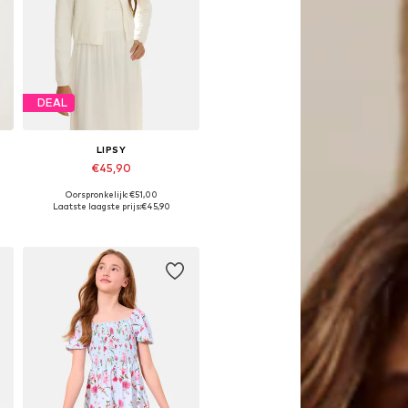
DEAL
LIPSY
€45,90
Oorspronkelijk: €51,00
Beschikbare maten: 116
Laatste laagste prijs:
€45,90
In winkelmandje