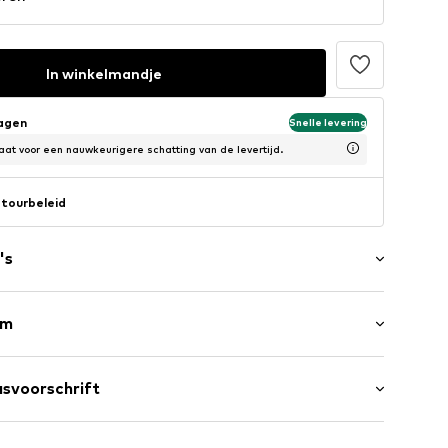
In winkelmandje
dagen
Snelle levering
at voor een nauwkeurigere schatting van de levertijd.
tourbeleid
's
rm
Kwartmouw
0951348
svoorschrift
engte
male pasvorm
Katoen, 40% Polyester - PES