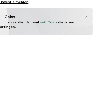
e kwestie melden
Coins
m nu en verdien tot wel 
+60 Coins
 die je kunt 
kortingen.