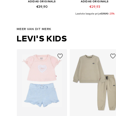
ADIDAS ORIGINALS
ADIDAS ORIGINALS
€39,90
€29,93
Laatste laagste prijs:
€39,90
-25%
Beschikbare maten: 92 Normale maten, 98 Normale maten
Beschikbaar in vele maten
In winkelmandje
In winkelmandje
MEER VAN DIT MERK
LEVI'S KIDS