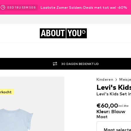
Laatste Zomer Solden: Deals met tot wel -60%
03
D
18
U
53
M
48
S
ABOUT
YOU
30 DAGEN BEDENKTIJD
Kinderen
Meisj
Levi's Kid
erkocht
Levi's Kids Set 
€60,00
incl. btw
€60,00
incl. btw
Kleur
:
Blauw
Maat
Maat select