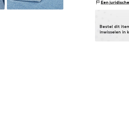
Een juridisch
Bestel dit ite
inwisselen in 