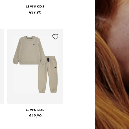
LEVI'S KIDS
€39,90
Beschikbare maten: 62, 68, 80, 86, 98
In winkelmandje
LEVI'S KIDS
€49,90
Beschikbaar in vele maten