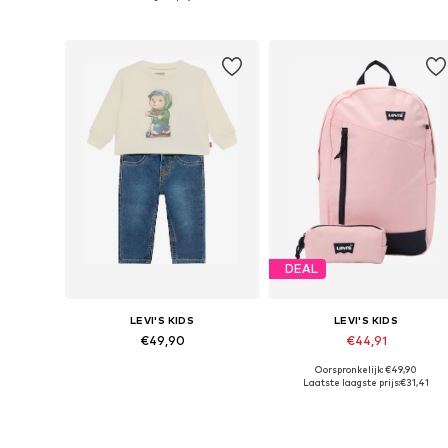
In winkelmandje
In winkelmandje
DEAL
LEVI'S KIDS
LEVI'S KIDS
€49,90
€44,91
Oorspronkelijk: €49,90
Beschikbare maten: 62, 68, 80, 86, 92, 98
Beschikbare maten: One Size
Laatste laagste prijs:
€31,41
In winkelmandje
In winkelmandje
Meer van Levi's Kids