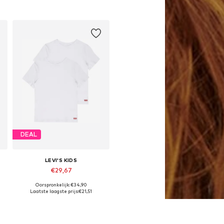
In winkelmandje
DEAL
LEVI'S KIDS
€29,67
Oorspronkelijk: €34,90
Beschikbare maten: 128-138, 138-147, 147-158, 158-170
Laatste laagste prijs:
€21,51
In winkelmandje