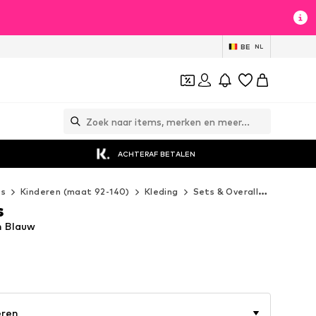
BE
NL
ACHTERAF BETALEN
es
Kinderen (maat 92-140)
Kleding
Sets & Overalls
Levi's K
s
in Blauw
eren