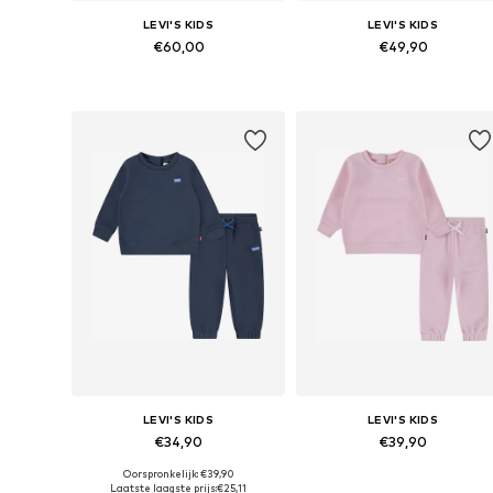
LEVI'S KIDS
LEVI'S KIDS
€60,00
€49,90
Beschikbare maten: 68, 80, 86, 92
Beschikbaar in vele maten
In winkelmandje
In winkelmandje
LEVI'S KIDS
LEVI'S KIDS
€34,90
€39,90
Oorspronkelijk: €39,90
Beschikbare maten: 62, 68, 86, 92, 98
Beschikbare maten: 74
Laatste laagste prijs:
€25,11