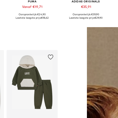
PUMA
ADIDAS ORIGINALS
Vanaf €19,71
€35,91
Oorspronkelijk: €24,90
Oorspronkelijk: €39,90
Beschikbaar in vele maten
Beschikbaar in vele maten
Laatste laagste prijs:
€18,62
Laatste laagste prijs:
€29,90
In winkelmandje
In winkelmandje