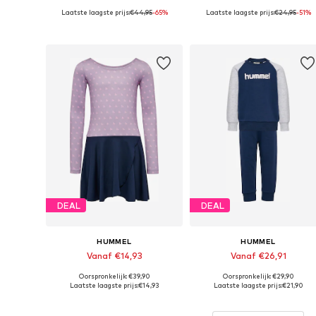
Laatste laagste prijs:
€44,95
-65%
Laatste laagste prijs:
€24,95
-51%
Beschikbaar in vele maten
Beschikbaar in vele maten
In winkelmandje
In winkelmandje
DEAL
DEAL
HUMMEL
HUMMEL
Vanaf €14,93
Vanaf €26,91
Oorspronkelijk: €39,90
Oorspronkelijk: €29,90
Beschikbaar in vele maten
Beschikbare maten: 80, 86, 9
Laatste laagste prijs:
€14,93
Laatste laagste prijs:
€21,90
In winkelmandje
In winkelmandje