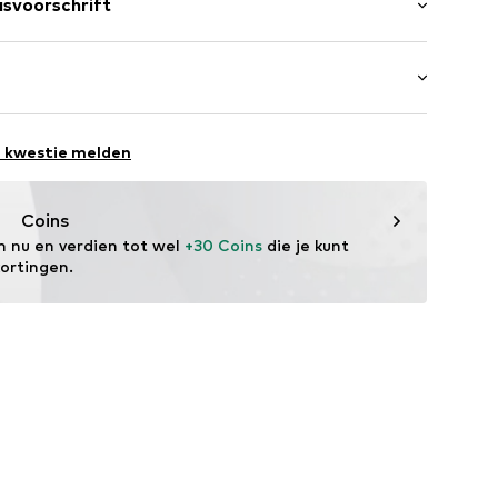
svoorschrift
/maxi
 Polyester - PES
st: China
ess
e kwestie melden
style
lecterend
Coins
rmte-isolerend
m nu en verdien tot wel 
+30 Coins
 die je kunt 
terafstotend
kortingen.