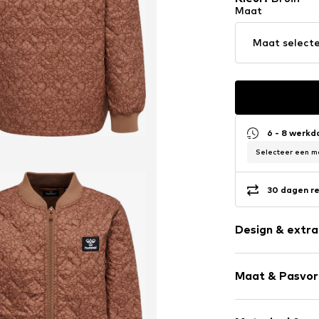
Maat
Maat select
6 - 8 werk
Selecteer een ma
30 dagen re
Design & extra
Effen
Maat & Pasvo
Item nr.
213414-
Armlengte: 