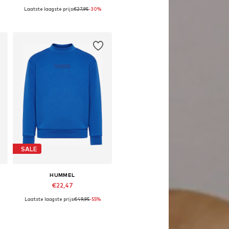
Laatste laagste prijs:
€27,95
-30%
Beschikbaar in vele maten
In winkelmandje
SALE
HUMMEL
€22,47
Laatste laagste prijs:
€49,95
-55%
2, 98, 104, 110
Beschikbaar in vele maten
In winkelmandje