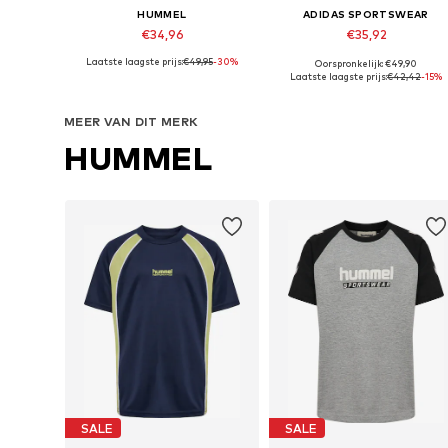
HUMMEL
ADIDAS SPORTSWEAR
€34,96
€35,92
Laatste laagste prijs:
€49,95
-30%
Oorspronkelijk: €49,90
Beschikbaar in vele maten
Beschikbare maten: 128 Normale maten, 140 Normale maten, 152 Normale maten
Laatste laagste prijs:
€42,42
-15%
In winkelmandje
In winkelmandje
MEER VAN DIT MERK
HUMMEL
SALE
SALE