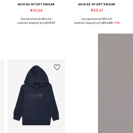
ADIDAS SPORTSWEAR
ADIDAS SPORTSWEAR
€42,66
€40,41
Oorspronkelijk: €50,00
Oorspronkelijk: €50,00
, 164 Normale maten, 176 Normale maten
Beschikbare maten: 128, 140, 152, 164, 176
Beschikbare maten: 104, 110, 116, 122, 128
Laatste laagste prijs:
€29,90
Laatste laagste prijs:
€44,90
-10%
In winkelmandje
In winkelmandje