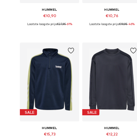
HUMMEL
HUMMEL
€10,90
€10,76
Laatste laagste prijs:
€27,95
-61%
Laatste laagste prijs:
€19,95
-46%
Beschikbaar in vele maten
Beschikbaar in vele maten
In winkelmandje
In winkelmandje
SALE
SALE
HUMMEL
HUMMEL
€15,73
€12,22