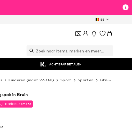
BE
NL
ACHTERAF BETALEN
es
Kinderen (maat 92-140)
Sport
Sporten
Fitness
Humme
spak in Bruin
03
d
01
u
51
m
15
s
jd
03
d
01
u
51
m
15
s
jd
22
22