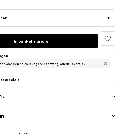
eren
In winkelmandje
dagen
at voor een nauwkeurigere schatting van de levertijd.
tourbeleid
's
rm
6113-104
Lange mouw