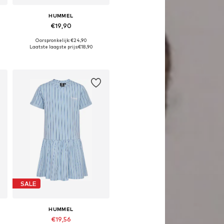
HUMMEL
€19,90
Oorspronkelijk: €24,90
Beschikbaar in vele maten
Laatste laagste prijs:
€18,90
In winkelmandje
SALE
HUMMEL
€19,56