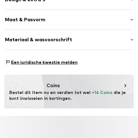
Tekst print
Maat & Pasvorm
Katoen
Ronde hals
Armlengte: Lange mouw
OEKO-TEX® STANDARD 100
Materiaal & wasvoorschrift
Lengte: Normale lengte
Pasvorm: Normale pasvorm
Item nr.
214082-3911-56
Buitenmateriaal: 95% Katoen (biologisch geteeld), 5%
Een juridische kwestie melden
Elastaan
Land van herkomst: India
Coins
Bestel dit item nu en verdien tot wel 
+14 Coins
 die je 
kunt inwisselen in kortingen.