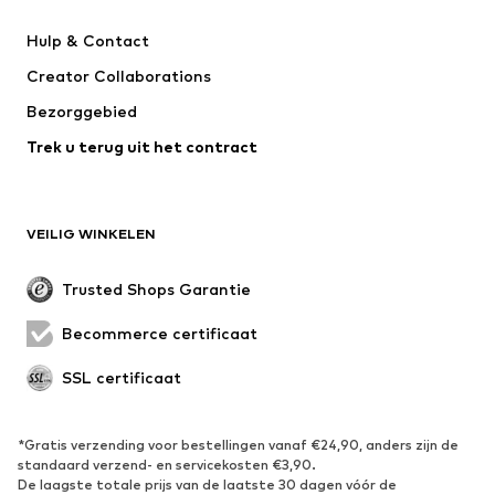
Next
Nike Sportswear
Hulp & Contact
WE Fashion
ONLY GIRLS
Creator Collaborations
Bezorggebied
Trek u terug uit het contract
VEILIG WINKELEN
Trusted Shops Garantie
Becommerce certificaat
SSL certificaat
*Gratis verzending voor bestellingen vanaf €24,90, anders zijn de
standaard verzend- en servicekosten €3,90.
De laagste totale prijs van de laatste 30 dagen vóór de