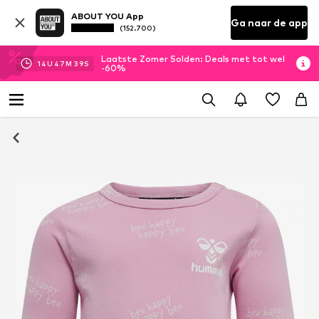
ABOUT YOU App
Ga naar de app
(152.700)
Laatste Zomer Solden: Deals met tot wel
14
U
47
M
38
S
-60%