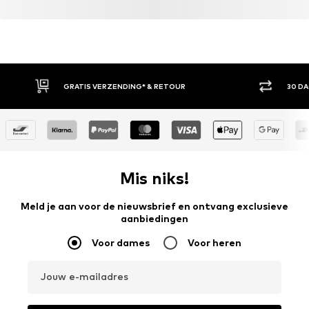
GRATIS VERZENDING* & RETOUR
30 D
Mis niks!
Meld je aan voor de nieuwsbrief en ontvang exclusieve
aanbiedingen
Voor dames
Voor heren
Jouw e-mailadres