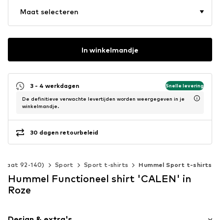
Maat selecteren
In winkelmandje
3 - 4 werkdagen
Snelle levering
De definitieve verwachte levertijden worden weergegeven in je
winkelmandje.
30 dagen retourbeleid
(maat 92-140)
Sport
Sport t-shirts
Hummel Sport t-shirts
Hummel Functioneel shirt 'CALEN' in
Roze
Design & extra's