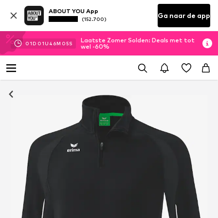
ABOUT YOU App
Ga naar de app
(152.700)
Laatste Zomer Solden: Deals met tot
01
D
01
U
46
M
04
S
wel -60%