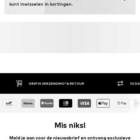
kunt inwisselen in kortingen.
GRATIS VERZENDING* & RETOUR
30 D
Mis niks!
Meld je aan voor de nieuwsbrief en ontvang exclusieve