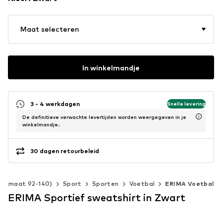
Maat selecteren
In winkelmandje
3 - 4 werkdagen
Snelle levering
De definitieve verwachte levertijden worden weergegeven in je
winkelmandje.
30 dagen retourbeleid
en (maat 92-140)
Sport
Sporten
Voetbal
ERIMA Voetbal
ERIMA Sportief sweatshirt in Zwart