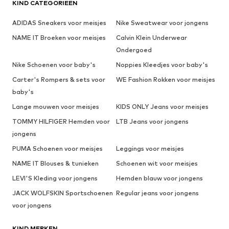
KIND CATEGORIEËN
ADIDAS Sneakers voor meisjes
Nike Sweatwear voor jongens
NAME IT Broeken voor meisjes
Calvin Klein Underwear
Ondergoed
Nike Schoenen voor baby's
Noppies Kleedjes voor baby's
Carter's Rompers & sets voor
WE Fashion Rokken voor meisjes
baby's
Lange mouwen voor meisjes
KIDS ONLY Jeans voor meisjes
TOMMY HILFIGER Hemden voor
LTB Jeans voor jongens
jongens
PUMA Schoenen voor meisjes
Leggings voor meisjes
NAME IT Blouses & tunieken
Schoenen wit voor meisjes
LEVI'S Kleding voor jongens
Hemden blauw voor jongens
JACK WOLFSKIN Sportschoenen
Regular jeans voor jongens
voor jongens
KIND MERKEN