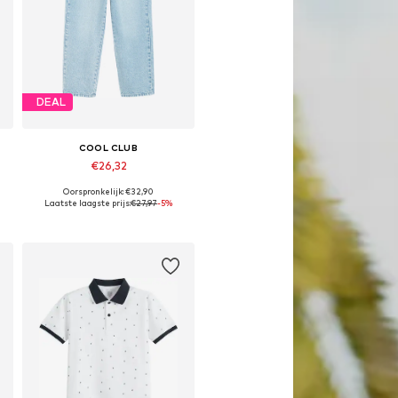
DEAL
COOL CLUB
€26,32
Oorspronkelijk: €32,90
e maten: 134, 140, 146, 152, 158, 164
Beschikbare maten: 134, 140, 146, 152, 158, 164
Laatste laagste prijs:
€27,97
-5%
In winkelmandje