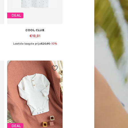
DEAL
COOL CLUB
€18,81
Laatste laagste prijs:
€20,90
-10%
Beschikbare maten: 134, 140, 146
In winkelmandje
DEAL