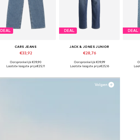
DEAL
DEAL
DEAL
CARS JEANS
JACK & JONES JUNIOR
€33,92
€28,76
Oorspronkelijk: €39,90
Oorspronkelijk: €39,99
O
Beschikbaar in vele maten
Beschikbare maten: 128, 134, 140, 146, 158, 164
Besc
Laatste laagste prijs:
€25,11
Laatste laagste prijs:
€25,16
Laat
In winkelmandje
In winkelmandje
In
Volgen