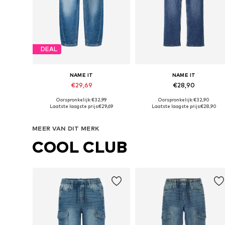
DEAL
NAME IT
NAME IT
€29,69
€28,90
Oorspronkelijk: €32,99
Oorspronkelijk: €32,90
Beschikbaar in vele maten
Beschikbaar in vele maten
Laatste laagste prijs:
€29,69
Laatste laagste prijs:
€28,90
In winkelmandje
In winkelmandje
MEER VAN DIT MERK
COOL CLUB