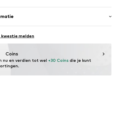
oon
ct
Katoen, 1% Elastaan, 25% Polyester - PES
rmatie
9001000001
mst: Bangladesh
48
e kwestie melden
Coins
m nu en verdien tot wel 
+30 Coins
 die je kunt 
kortingen.