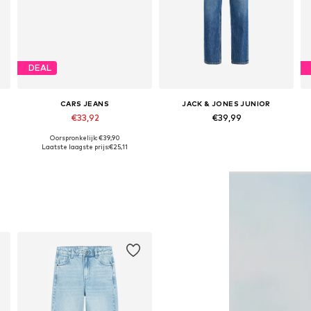
DEAL
CARS JEANS
JACK & JONES JUNIOR
€33,92
€39,99
Oorspronkelijk: €39,90
Beschikbaar in vele maten
Beschikbaar in vele maten
Laatste laagste prijs:
€25,11
In winkelmandje
In winkelmandje