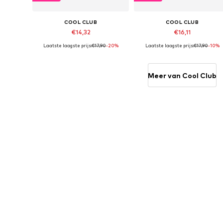
COOL CLUB
COOL CLUB
€14,32
€16,11
Laatste laagste prijs:
€17,90
-20%
Laatste laagste prijs:
€17,90
-10%
Beschikbare maten: 110, 116, 122, 128, 134
Beschikbare maten: 68, 98
In winkelmandje
In winkelmandje
Meer van Cool Club