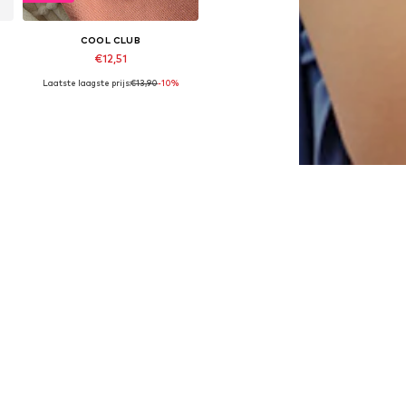
COOL CLUB
€12,51
Laatste laagste prijs:
€13,90
-10%
Beschikbare maten: 68-74, 74-80, 86-92, 92-98
In winkelmandje