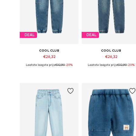
DEAL
DEAL
COOL CLUB
COOL CLUB
€26,32
€26,32
Laatste laagste prijs:
€32,90
-20%
Laatste laagste prijs:
€32,90
-20%
Beschikbare maten: 92, 98, 104, 110, 116, 122
Beschikbar
In winkelmandje
In winkelmandje