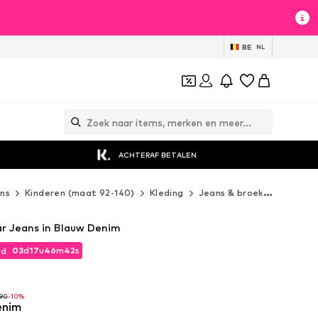
BE
NL
ACHTERAF BETALEN
ns
Kinderen (maat 92-140)
Kleding
Jeans & broeken
Jeans
ar Jeans in Blauw Denim
03
d
17
u
46
m
40
s
jd
03
d
17
u
46
m
40
s
jd
,90
-10%
enim
,90
-10%