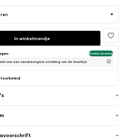
eren
In winkelmandje
dagen
Snelle levering
at voor een nauwkeurigere schatting van de levertijd.
tourbeleid
's
rm
/maxi
svoorschrift
ular