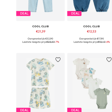
DEAL
DEAL
COOL CLUB
COOL CLUB
€21,39
€12,53
Oorspronkelijk: €32,90
Oorspronkelijk: €17,90
Beschikbare maten: 116, 122
Beschikbare maten: 68, 92
Laatste laagste prijs:
€23,03
-7%
Laatste laagste prijs:
€13,43
-6%
In winkelmandje
In winkelmandje
DEAL
DEAL