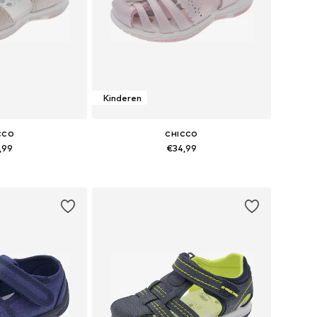
Kinderen
CCO
CHICCO
,99
€34,99
n vele maten
Beschikbaar in vele maten
elmandje
In winkelmandje