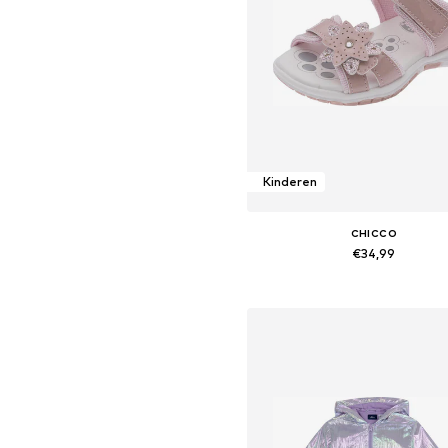
Kinderen
CHICCO
€34,99
Beschikbaar in vele maten
In winkelmandje