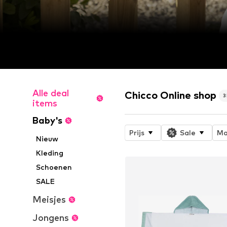
Alle deal
Chicco Online shop
3
items
Baby's
Prijs
Sale
Ma
Nieuw
Kleding
Schoenen
SALE
Meisjes
Jongens