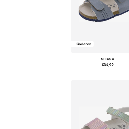
Kinderen
CHICCO
€34,99
Beschikbaar in vele maten
In winkelmandje