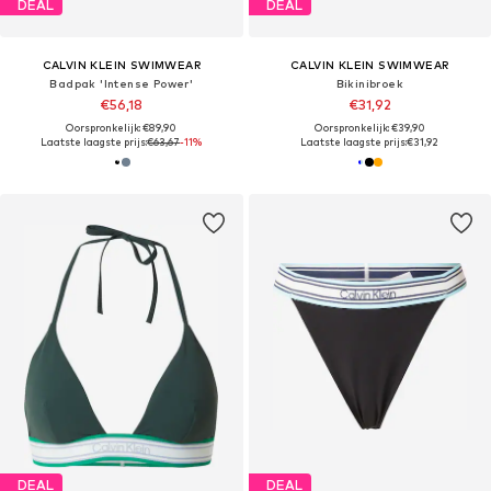
DEAL
DEAL
CALVIN KLEIN SWIMWEAR
CALVIN KLEIN SWIMWEAR
Badpak 'Intense Power'
Bikinibroek
€56,18
€31,92
Oorspronkelijk: €89,90
Oorspronkelijk: €39,90
Laatste laagste prijs:
€63,67
-11%
Laatste laagste prijs:
€31,92
DEAL
DEAL