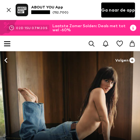
ABOUT YOU App
Ga naar de app
(152.700)
Laatste Zomer Solden: Deals met tot
02
D
15
U
07
M
19
S
wel -60%
Volgen