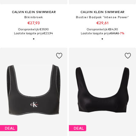
CALVIN KLEIN SWIMWEAR
CALVIN KLEIN SWIMWEAR
Bikinibroek
Bustier Badpak 'Intense Power'
€27,93
€29,61
Oorspronkelijk: €39,90
Oorspronkelijk: €84,90
Laatste laagste prijs:
€23,94
Laatste laagste prijs:
€31,92
-7%
DEAL
DEAL