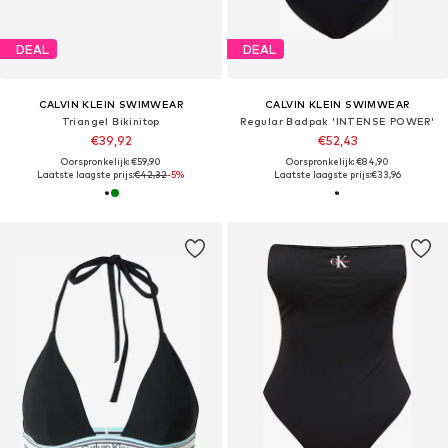
DEAL
DEAL
CALVIN KLEIN SWIMWEAR
CALVIN KLEIN SWIMWEAR
Triangel Bikinitop
Regular Badpak 'INTENSE POWER'
€39,92
€52,43
Oorspronkelijk: €59,90
Oorspronkelijk: €84,90
Laatste laagste prijs:
€42,32
-5%
Laatste laagste prijs:
€33,96