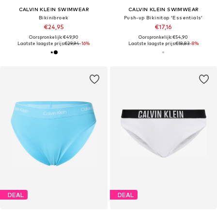
CALVIN KLEIN SWIMWEAR
CALVIN KLEIN SWIMWEAR
Bikinibroek
Push-up Bikinitop 'Essentials'
€24,95
€17,16
Oorspronkelijk: €49,90
Oorspronkelijk: €54,90
Laatste laagste prijs:
€29,94
-16%
Laatste laagste prijs:
€18,83
-8%
DEAL
DEAL