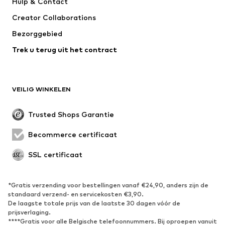
Hulp & Contact
WE Fashion
ONLY GIRLS
Creator Collaborations
Bezorggebied
Trek u terug uit het contract
VEILIG WINKELEN
Trusted Shops Garantie
Becommerce certificaat
SSL certificaat
*Gratis verzending voor bestellingen vanaf €24,90, anders zijn de
standaard verzend- en servicekosten €3,90.
De laagste totale prijs van de laatste 30 dagen vóór de
prijsverlaging.
****Gratis voor alle Belgische telefoonnummers. Bij oproepen vanuit