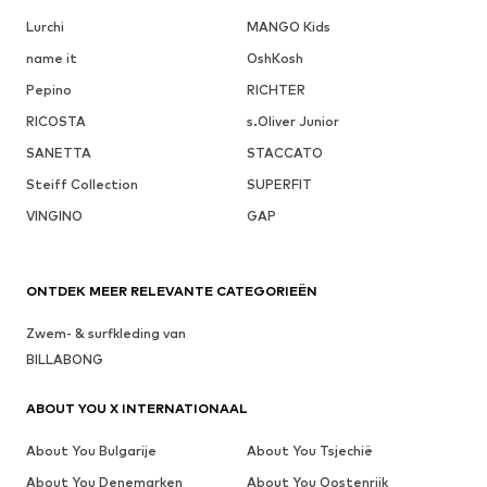
Lurchi
MANGO Kids
name it
OshKosh
Pepino
RICHTER
RICOSTA
s.Oliver Junior
SANETTA
STACCATO
Steiff Collection
SUPERFIT
VINGINO
GAP
ONTDEK MEER RELEVANTE CATEGORIEËN
Zwem- & surfkleding van
BILLABONG
ABOUT YOU X INTERNATIONAAL
About You Bulgarije
About You Tsjechië
About You Denemarken
About You Oostenrijk