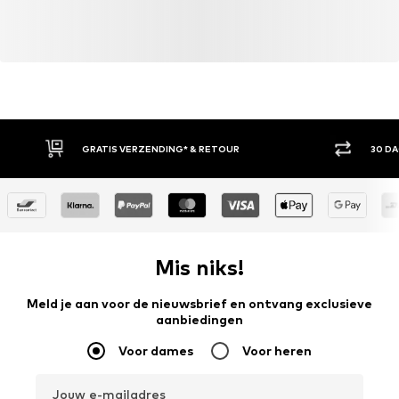
GRATIS VERZENDING* & RETOUR
30 D
Mis niks!
Meld je aan voor de nieuwsbrief en ontvang exclusieve
aanbiedingen
Voor dames
Voor heren
Jouw e-mailadres