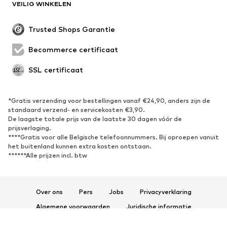
VEILIG WINKELEN
Trusted Shops Garantie
Becommerce certificaat
SSL certificaat
*Gratis verzending voor bestellingen vanaf €24,90, anders zijn de
standaard verzend- en servicekosten €3,90.
De laagste totale prijs van de laatste 30 dagen vóór de
prijsverlaging.
****Gratis voor alle Belgische telefoonnummers. Bij oproepen vanuit
het buitenland kunnen extra kosten ontstaan.
******Alle prijzen incl. btw
Over ons
Pers
Jobs
Privacyverklaring
Algemene voorwaarden
Juridische informatie
Toegankelijkheid
Productveiligheid