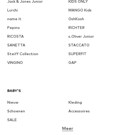
Jack & Jones Junior
KIDS ONLY
Lurchi
MANGO Kids
name it
OshKosh
Pepino
RICHTER
RICOSTA
s.Oliver Junior
SANETTA
STACCATO
Steiff Collection
SUPERFIT
VINGINO
GAP
BABY'S
Nieuw
Kleding
Schoenen
Accessoires
SALE
Meer
MEISJES