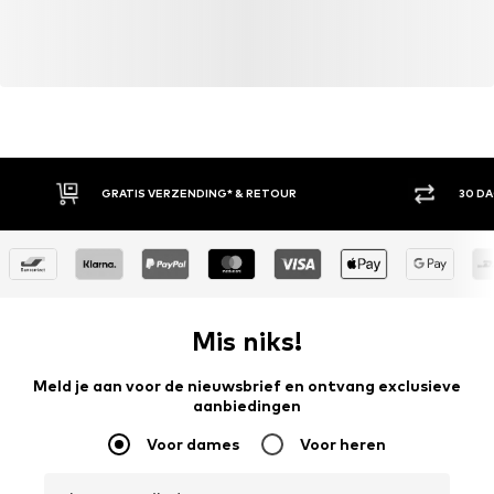
GRATIS VERZENDING* & RETOUR
30 D
Mis niks!
Meld je aan voor de nieuwsbrief en ontvang exclusieve
aanbiedingen
Voor dames
Voor heren