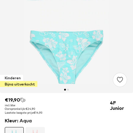
Kinderen
Bijna uitverkocht
€19,90
€19,90
4F
incl. btw
incl. btw
Junior
Oorspronkelijk: €24,90
Oorspronkelijk: €24,90
Laatste laagste prijs:
Laatste laagste prijs:
€14,93
€14,93
Kleur
:
Aqua