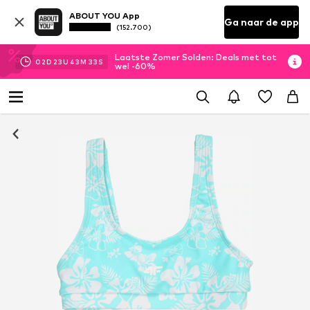
ABOUT YOU App
Ga naar de app
(152.700)
Laatste Zomer Solden: Deals met tot
02
D
23
U
43
M
33
S
wel -60%