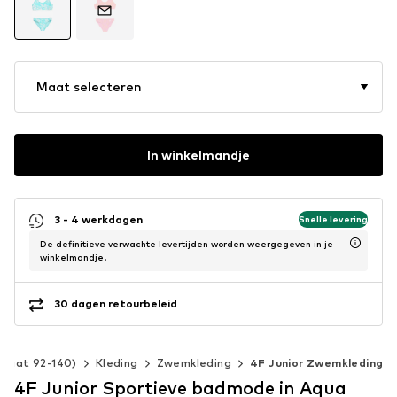
Maat selecteren
In winkelmandje
3 - 4 werkdagen
Snelle levering
De definitieve verwachte levertijden worden weergegeven in je
winkelmandje.
30 dagen retourbeleid
(maat 92-140)
Kleding
Zwemkleding
4F Junior Zwemkleding
4F Junior Sportieve badmode in Aqua