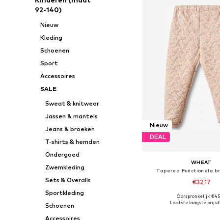
92-140)
Nieuw
Kleding
Schoenen
Sport
Accessoires
SALE
Sweat & knitwear
Jassen & mantels
Nieuw
Jeans & broeken
DEAL
T-shirts & hemden
Ondergoed
WHEAT
Zwemkleding
Tapered Functionele br
Sets & Overalls
€32,17
Sportkleding
+
5
Oorspronkelijk: €45
Beschikbaar in vele
Laatste laagste prijs:
Schoenen
In winkelman
Accessoires