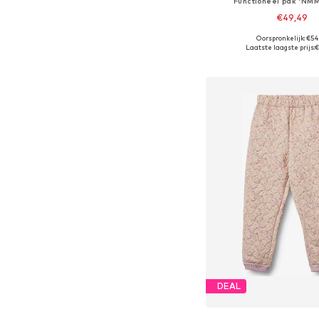
Functioneel pak 'NM
€49,49
Oorspronkelijk: €54
Beschikbare maten
Laatste laagste prijs:
€
In winkelman
DEAL