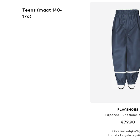
Teens (maat 140-
176)
PLAYSHOES
Tapered Functionel
€79,90
Oorspronkelijk: €99
Beschikbaar in vele
Laatste laagste prijs:
€