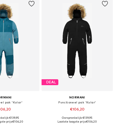
DEAL
ORMANI
NORMANI
el pak 'Kular'
Functioneel pak 'Kular'
106,20
€106,20
kelijk: €139,95
Oorspronkelijk: €139,95
Beschikbare maten: 86, 92, 98, 104, 110, 116
Beschikbare maten: 86, 92, 98, 104, 110, 116
ste prijs:
€106,20
Laatste laagste prijs:
€106,20
nkelmandje
In winkelmandje