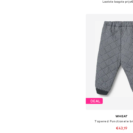
Laatste laagste prijs:
€
In winkelman
DEAL
WHEAT
Tapered Functionele br
€43,19