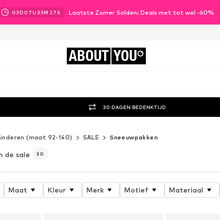
Laatste Zomer Solden: Deals met tot wel -60%
03
D
07
U
35
M
25
S
ABOUT
YOU
30 DAGEN BEDENKTIJD
inderen (maat 92-140)
SALE
Sneeuwpakken
n de sale
30
Maat
Kleur
Merk
Motief
Materiaal