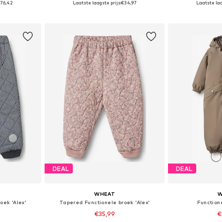
76,42
Laatste laagste prijs:
€34,97
Laatste laa
dje
In winkelmandje
In wi
DEAL
DEAL
WHEAT
W
oek 'Alex'
Tapered Functionele broek 'Alex'
Functione
€35,99
€