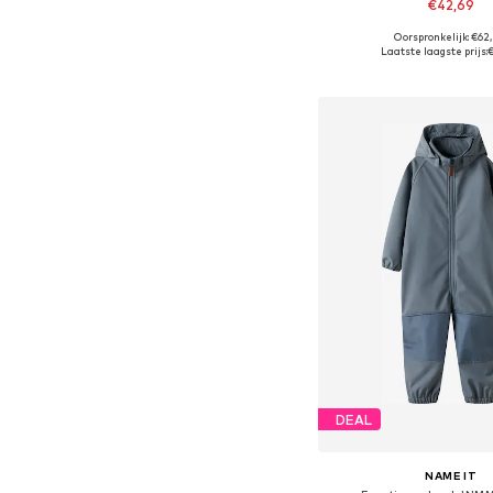
€42,69
Oorspronkelijk: €62
Beschikbare maten: 
Laatste laagste prijs:
€
In winkelman
DEAL
NAME IT