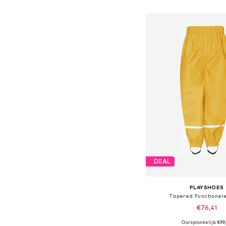
In winkelman
DEAL
PLAYSHOES
Tapered Functionel
€76,41
Oorspronkelijk: €99
Beschikbaar in vele