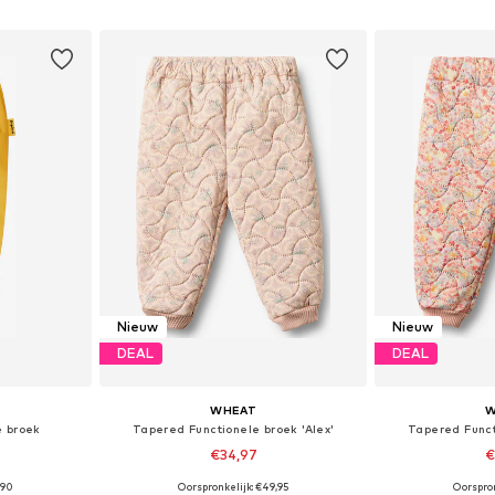
dje
In winkelmandje
In wi
Nieuw
Nieuw
DEAL
DEAL
WHEAT
W
e broek
Tapered Functionele broek 'Alex'
Tapered Funct
€34,97
€
+
2
,90
Oorspronkelijk: €49,95
Oorspron
 maten
Beschikbare maten: 74, 80, 86, 92
Beschikbare ma