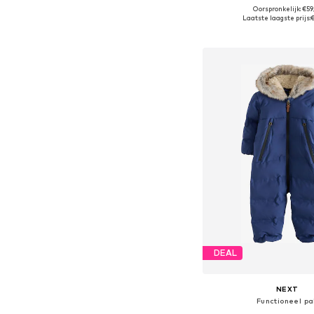
+
2
Oorspronkelijk: €59
Beschikbare maten: 
Laatste laagste prijs:
In winkelman
DEAL
NEXT
Functioneel pa