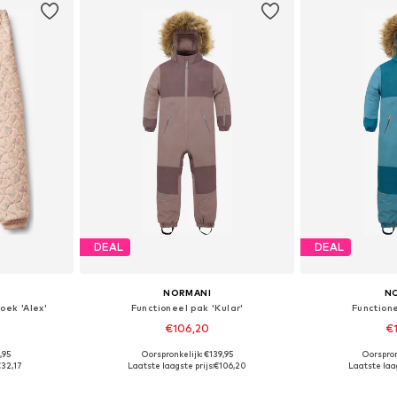
DEAL
DEAL
NORMANI
N
oek 'Alex'
Functioneel pak 'Kular'
Functione
€106,20
€
,95
Oorspronkelijk: €139,95
Oorspron
 maten
Beschikbare maten: 86, 92, 98, 104, 110, 116
€32,17
Laatste laagste prijs:
€106,20
Laatste laag
dje
In winkelmandje
In wi