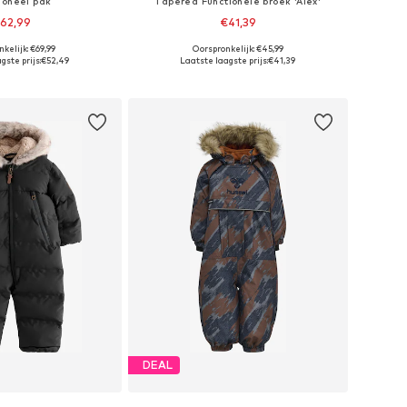
ioneel pak
Tapered Functionele broek 'Alex'
62,99
€41,39
+
5
kelijk: €69,99
Oorspronkelijk: €45,99
are maten: 74
Beschikbare maten: 152
gste prijs:
€52,49
Laatste laagste prijs:
€41,39
nkelmandje
In winkelmandje
DEAL