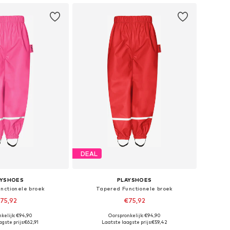
DEAL
AYSHOES
PLAYSHOES
nctionele broek
Tapered Functionele broek
75,92
€75,92
kelijk: €94,90
Oorspronkelijk: €94,90
Beschikbare maten: 86, 92, 98, 104, 128, 140
Beschikbaar in vele maten
gste prijs:
€62,91
Laatste laagste prijs:
€59,42