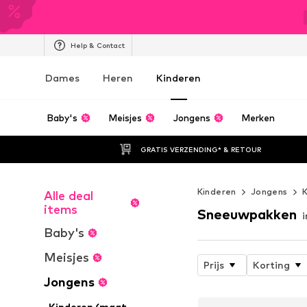
Help & Contact
Dames
Heren
Kinderen
Baby's
Meisjes
Jongens
Merken
GRATIS VERZENDING* & RETOUR
Kinderen
Jongens
K
Alle deal
items
Sneeuwpakken
i
Baby's
Meisjes
Prijs
Korting
Jongens
Kinderen (maat