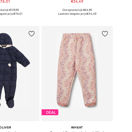
76,01
€34,49
kelijk: €129,95
Oorspronkelijk: €64,95
e maten: 74, 80
Beschikbare maten: 104, 110
gste prijs:
€76,01
Laatste laagste prijs:
€34,49
nkelmandje
In winkelmandje
DEAL
OLIVER
WHEAT