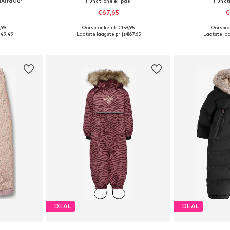
MAlfa08'
Functioneel pak
Funct
€67,65
€
,99
Oorspronkelijk: €159,95
Oorspron
: 98
Beschikbare maten: 104
Beschikb
49,49
Laatste laagste prijs:
€67,65
Laatste laa
dje
In winkelmandje
In wi
DEAL
DEAL