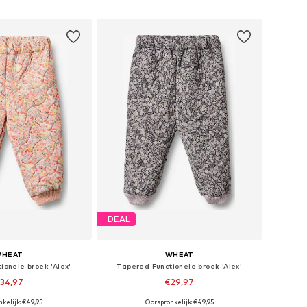
nkelmandje
In winkelmandje
DEAL
HEAT
WHEAT
ionele broek 'Alex'
Tapered Functionele broek 'Alex'
34,97
€29,97
+
2
+
2
kelijk: €49,95
Oorspronkelijk: €49,95
ten: 74, 80, 86, 92
Beschikbare maten: 74, 80