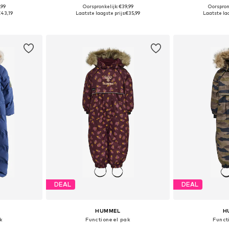
+
2
,99
Oorspronkelijk: €39,99
Oorspron
74, 80
Beschikbare maten: 74, 80, 86, 92
Beschikb
€43,19
Laatste laagste prijs:
€35,99
Laatste laa
dje
In winkelmandje
In wi
DEAL
DEAL
HUMMEL
H
k
Functioneel pak
Funct