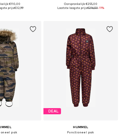
kelijk: €110,00
Oorspronkelijk: €255,00
are maten: 80
Beschikbare maten: 92
gste prijs:
€32,99
Laatste laagste prijs:
€216,50
-11%
nkelmandje
In winkelmandje
DEAL
UMMEL
HUMMEL
ioneel pak
Functioneel pak