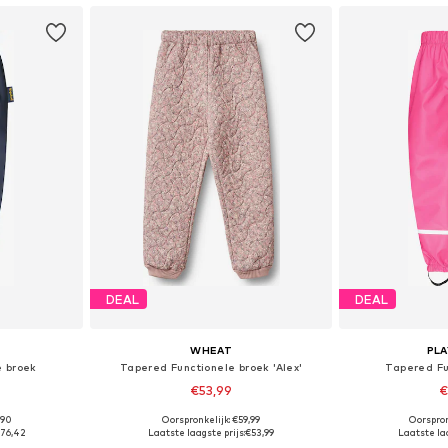
DEAL
DEAL
WHEAT
PL
e broek
Tapered Functionele broek 'Alex'
Tapered Fu
€53,99
€
+
5
,90
Oorspronkelijk: €59,99
Oorspron
 maten
Beschikbaar in vele maten
76,42
Laatste laagste prijs:
€53,99
Laatste laa