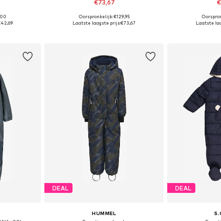
€73,67
€
,00
Oorspronkelijk: €129,95
Oorspron
68, 74
Beschikbare maten: 74, 80, 86, 104
Beschikbar
42,69
Laatste laagste prijs:
€73,67
Laatste laa
dje
In winkelmandje
In wi
DEAL
DEAL
HUMMEL
S.