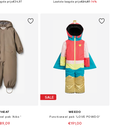
gste prijs:
€34,97
Laatste laagste prijs:
€34,97
-14%
nkelmandje
In winkelmandje
SALE
HEAT
WEEDO
el pak 'Aiko '
Functioneel pak 'LOVE POWDO'
89,09
€191,00