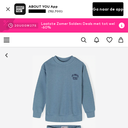
ABOUT YOU App
Ga naar de app
(152.700)
Laatste Zomer Solden: Deals met tot wel
20
U
00
M
27
S
-60%