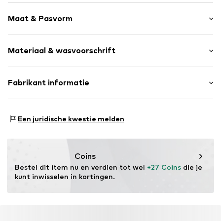
Katoen
Maat & Pasvorm
Zakken aan de zijkant
Armlengte: Lange mouw
Item nr.
MTI8557001000001
Materiaal & wasvoorschrift
Lengte: Lang/maxi
Materiaal: 100% Katoen
Fabrikant informatie
Land van herkomst: Pakistan
MINOTI SP. z O.O.
Grochowska 306/308
Een juridische kwestie melden
03-844 Warsaw
PL
partner@minoti.com
Coins
Bestel dit item nu en verdien tot wel 
+27 Coins
 die je 
kunt inwisselen in kortingen.