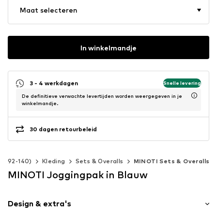
Maat selecteren
In winkelmandje
3 - 4 werkdagen
Snelle levering
De definitieve verwachte levertijden worden weergegeven in je
winkelmandje.
30 dagen retourbeleid
at 92-140)
Kleding
Sets & Overalls
MINOTI Sets & Overalls
MINOTI Joggingpak in Blauw
Design & extra's