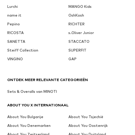
Lurchi
MANGO Kids
name it
OshKosh
Pepino
RICHTER
RICOSTA
s.Oliver Junior
SANETTA
STACCATO
Steiff Collection
SUPERFIT
VINGINO
GAP
ONTDEK MEER RELEVANTE CATEGORIEËN
Sets & Overalls van MINOTI
ABOUT YOU X INTERNATIONAAL
About You Bulgarije
About You Tsjechië
About You Denemarken
About You Oostenrijk
About You Zwitserland
About You Duitsland