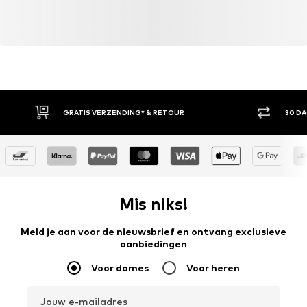
GRATIS VERZENDING* & RETOUR
30 D
Mis niks!
Meld je aan voor de nieuwsbrief en ontvang exclusieve
aanbiedingen
Voor dames
Voor heren
Jouw e-mailadres