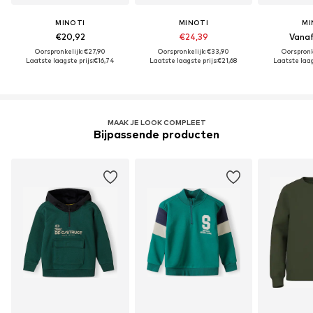
MINOTI
MINOTI
MI
€20,92
€24,39
Vanaf
Oorspronkelijk: €27,90
Oorspronkelijk: €33,90
Oorspronk
Laatste laagste prijs:
€16,74
Laatste laagste prijs:
€21,68
Laatste laags
MAAK JE LOOK COMPLEET
Bijpassende producten