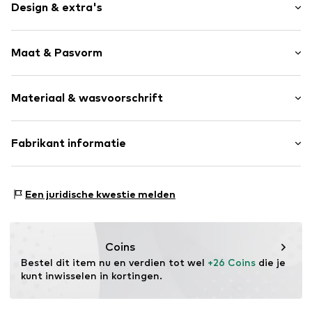
Design & extra's
Effen
Maat & Pasvorm
Katoen
Taille met trekkoord
Lengte: Lang/maxi
Cargozak
Materiaal & wasvoorschrift
Pasvorm: Tapered
Vaste grip
Item nr.
MTI9859001000006
Materiaal: 98% Katoen, 2% Elastaan
Fabrikant informatie
Land van herkomst: Pakistan
MINOTI SP. z O.O.
Grochowska 306/308
Een juridische kwestie melden
03-844 Warsaw
PL
partner@minoti.com
Coins
Bestel dit item nu en verdien tot wel 
+26 Coins
 die je 
kunt inwisselen in kortingen.