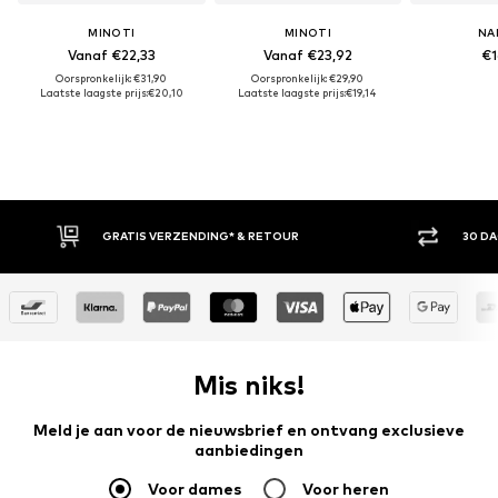
MINOTI
MINOTI
NA
Vanaf €22,33
Vanaf €23,92
€1
Oorspronkelijk: €31,90
Oorspronkelijk: €29,90
Laatste laagste prijs:
€20,10
Laatste laagste prijs:
€19,14
ETOUR
30 DAGEN BEDENKTIJD
Mis niks!
Meld je aan voor de nieuwsbrief en ontvang exclusieve
aanbiedingen
Voor dames
Voor heren