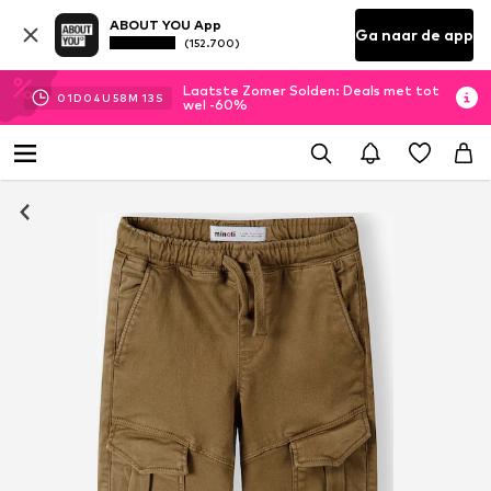
ABOUT YOU App
Ga naar de app
(152.700)
Laatste Zomer Solden: Deals met tot
01
D
04
U
58
M
12
S
wel -60%