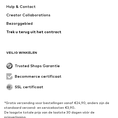
Next
Nike Sportswear
Hulp & Contact
WE Fashion
Jack & Jones Junior
Creator Collaborations
Bezorggebied
Trek u terug uit het contract
VEILIG WINKELEN
Trusted Shops Garantie
Becommerce certificaat
SSL certificaat
*Gratis verzending voor bestellingen vanaf €24,90, anders zijn de
standaard verzend- en servicekosten €3,90.
De laagste totale prijs van de laatste 30 dagen vóór de
prijsverlaging.