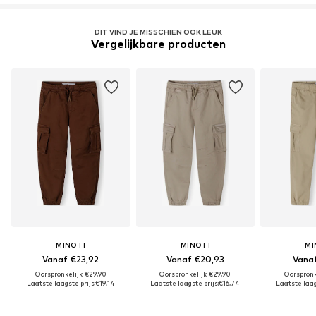
DIT VIND JE MISSCHIEN OOK LEUK
Vergelijkbare producten
MINOTI
MINOTI
MI
Vanaf €23,92
Vanaf €20,93
Vanaf
Oorspronkelijk: €29,90
Oorspronkelijk: €29,90
Oorspronk
Laatste laagste prijs:
€19,14
Laatste laagste prijs:
€16,74
Laatste laags