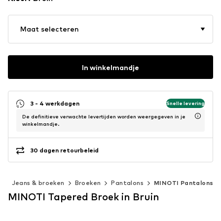
Maat selecteren
In winkelmandje
3 - 4 werkdagen
Snelle levering
De definitieve verwachte levertijden worden weergegeven in je
winkelmandje.
30 dagen retourbeleid
g
Jeans & broeken
Broeken
Pantalons
MINOTI Pantalons
MINOTI Tapered Broek in Bruin