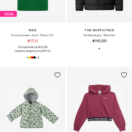
DEAL
NIKE
THE NORTH FACE
Functioneel shirt 'Park 20'
Outdoorjas 'Perrito'
€17,21
€110,00
Oorspronkelijk: €22,95
Laatste laagste prijs:
€17,21
+
2