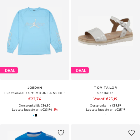
DEAL
DEAL
JORDAN
TOM TAILOR
Functioneel shirt 'MOUNTAINSIDE'
Sandalen
€22,74
Vanaf €25,19
Oorspronkelijk: €54,90
Oorspronkelijk: €39,99
Laatste laagste prijs:
€23,94
-5%
Laatste laagste prijs:
€25,19