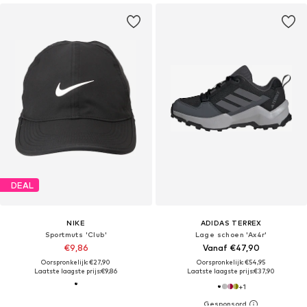
DEAL
NIKE
ADIDAS TERREX
Sportmuts 'Club'
Lage schoen 'Ax4r'
€9,86
Vanaf €47,90
Oorspronkelijk: €27,90
Oorspronkelijk: €54,95
Laatste laagste prijs:
€9,86
Laatste laagste prijs:
€37,90
+
1