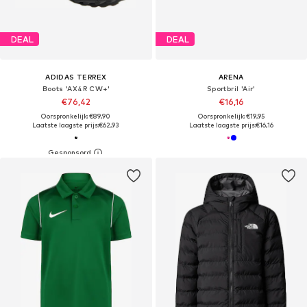
DEAL
DEAL
ADIDAS TERREX
ARENA
Boots 'AX4R CW+'
Sportbril 'Air'
€76,42
€16,16
Oorspronkelijk: €89,90
Oorspronkelijk: €19,95
Laatste laagste prijs:
€62,93
Laatste laagste prijs:
€16,16