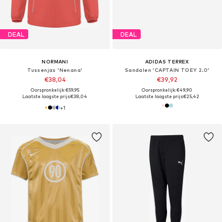
DEAL
DEAL
NORMANI
ADIDAS TERREX
Tussenjas 'Nenana'
Sandalen 'CAPTAIN TOEY 2.0'
€38,04
€39,92
Oorspronkelijk: €59,95
Oorspronkelijk: €49,90
Laatste laagste prijs:
€38,04
Laatste laagste prijs:
€25,42
+
1