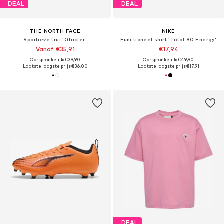
DEAL
DEAL
THE NORTH FACE
NIKE
Sportieve trui 'Glacier'
Functioneel shirt 'Total 90 Energy'
Vanaf €35,91
€17,94
Oorspronkelijk: €39,90
Oorspronkelijk: €49,90
Laatste laagste prijs:
€36,00
Laatste laagste prijs:
€17,91
DEAL