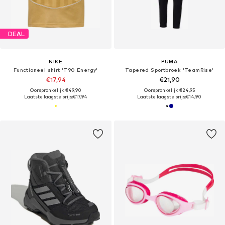
DEAL
NIKE
PUMA
Functioneel shirt 'T90 Energy'
Tapered Sportbroek 'TeamRise'
€17,94
€21,90
Oorspronkelijk: €49,90
Oorspronkelijk: €24,95
Laatste laagste prijs:
€17,94
Laatste laagste prijs:
€14,90