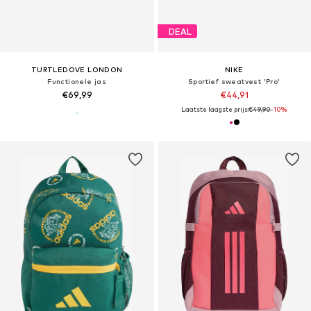
DEAL
TURTLEDOVE LONDON
NIKE
Functionele jas
Sportief sweatvest 'Pro'
€69,99
€44,91
Laatste laagste prijs:
€49,90
-10%