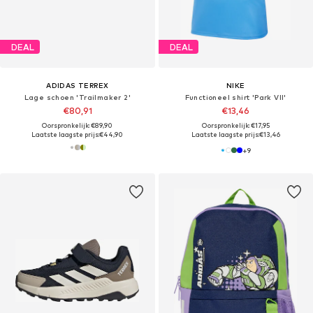
DEAL
DEAL
ADIDAS TERREX
NIKE
Lage schoen 'Trailmaker 2'
Functioneel shirt 'Park VII'
€80,91
€13,46
Oorspronkelijk: €89,90
Oorspronkelijk: €17,95
Laatste laagste prijs:
€44,90
Laatste laagste prijs:
€13,46
+
9