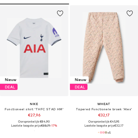
Nieuw
Nieuw
DEAL
DEAL
NIKE
WHEAT
Functioneel shirt 'THFC STAD HM'
Tapered Functionele broek 'Alex'
€27,96
€32,17
Oorspronkelijk: €84,90
Oorspronkelijk: €45,95
Laatste laagste prijs:
€33,71
-17%
Laatste laagste prijs:
€32,17
+
5