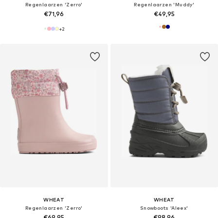
Regenlaarzen 'Zerro'
Regenlaarzen 'Muddy'
€71,96
€49,95
+
2
WHEAT
WHEAT
Regenlaarzen 'Zerro'
Snowboots 'Aleex'
€69,95
€98,96