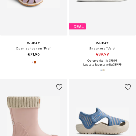
DEAL
WHEAT
WHEAT
Open schoenen 'Frei'
Sneakers 'Velo'
€71,96
€89,99
Oorspronkelijk: €99,99
Laatste laagste prijs:
€89,99