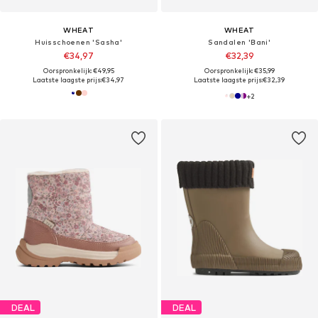
WHEAT
WHEAT
Huisschoenen 'Sasha'
Sandalen 'Bani'
€34,97
€32,39
Oorspronkelijk: €49,95
Oorspronkelijk: €35,99
Laatste laagste prijs:
€34,97
Laatste laagste prijs:
€32,39
+
2
DEAL
DEAL