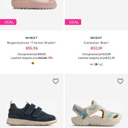
DEAL
DEAL
WHEAT
WHEAT
Regenlaarzen 'Thermo Wader'
Sandalen 'Bani'
€55,96
€32,39
Oorspronkelijk: €69,95
Oorspronkelijk: €35,99
Laatste laagste prijs:
€62,96
-11%
Laatste laagste prijs:
€32,39
+
2