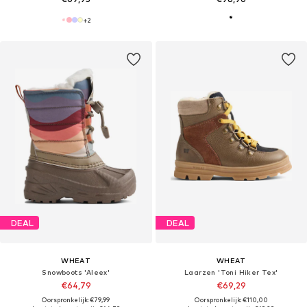
+
2
DEAL
DEAL
WHEAT
WHEAT
Snowboots 'Aleex'
Laarzen 'Toni Hiker Tex'
€64,79
€69,29
Oorspronkelijk: €79,99
Oorspronkelijk: €110,00