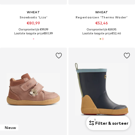
WHEAT
WHEAT
Snowboots 'Liza'
Regenlaarzen 'Thermo Wader'
€80,99
€52,46
Oorspronkelijk: €99,99
Oorspronkelijk: €69,95
Laatste laagste prijs:
€80,99
Laatste laagste prijs:
€52,46
1
Filter & sorteer
Nieuw