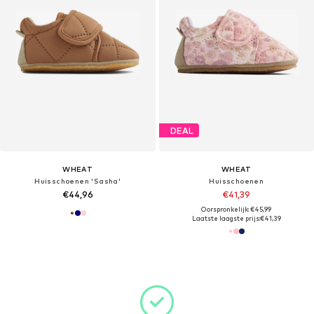
DEAL
WHEAT
WHEAT
Huisschoenen 'Sasha'
Huisschoenen
€44,96
€41,39
Oorspronkelijk: €45,99
Laatste laagste prijs:
€41,39