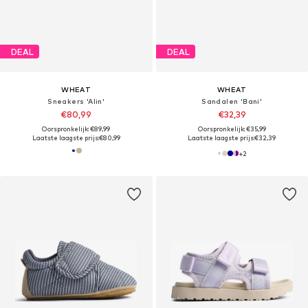
DEAL
DEAL
WHEAT
WHEAT
Sneakers 'Alin'
Sandalen 'Bani'
€80,99
€32,39
Oorspronkelijk: €89,99
Oorspronkelijk: €35,99
Laatste laagste prijs:
€80,99
Laatste laagste prijs:
€32,39
+
2