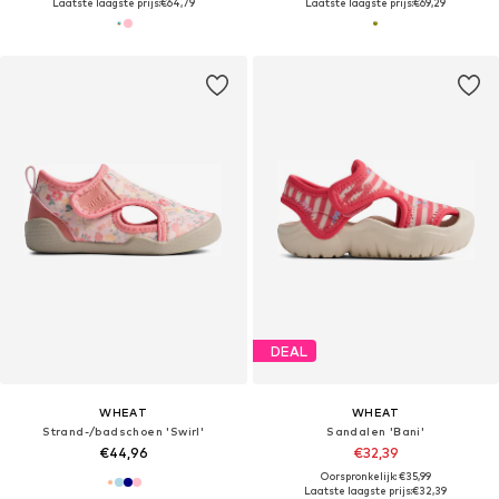
Laatste laagste prijs:
€64,79
Laatste laagste prijs:
€69,29
DEAL
WHEAT
WHEAT
Strand-/badschoen 'Swirl'
Sandalen 'Bani'
€44,96
€32,39
Oorspronkelijk: €35,99
Laatste laagste prijs:
€32,39