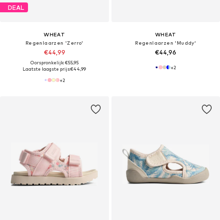
DEAL
WHEAT
WHEAT
Regenlaarzen 'Zerro'
Regenlaarzen 'Muddy'
€44,99
€44,96
Oorspronkelijk: €55,95
+
2
Laatste laagste prijs:
€44,99
+
2