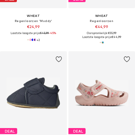
WHEAT
WHEAT
Regenlaarzen 'Muddy'
Regenlaarzen
€24,99
€44,99
Laatste laagste prijs:
€45,99
-45%
Oorspronkelijk: €55,99
Laatste laagste prijs:
€44,99
+
2
DEAL
DEAL