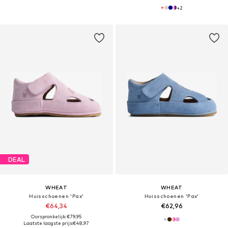
+
2
DEAL
WHEAT
WHEAT
Huisschoenen 'Pax'
Huisschoenen 'Pax'
€64,34
€62,96
Oorspronkelijk: €79,95
Laatste laagste prijs:
€48,97