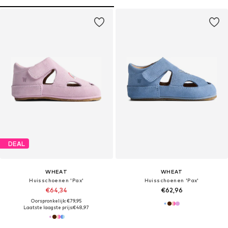
DEAL
WHEAT
WHEAT
Huisschoenen 'Pax'
Huisschoenen 'Pax'
€64,34
€62,96
Oorspronkelijk: €79,95
Laatste laagste prijs:
€48,97