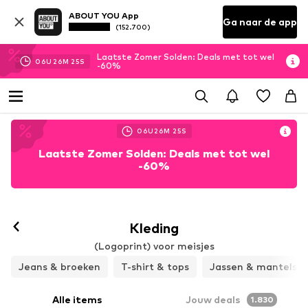
ABOUT YOU App
Ga naar de app
(152.700)
Laatste Zomer Solden: Deals met tot wel
06
U
26
M
23
S
-60%
06
U
26
M
23
S
Laatste Zomer Solden: Deals met tot wel
-60%
Kleding
(Logoprint) voor meisjes
Jeans & broeken
T-shirt & tops
Jassen & mantels
Alle items
Jouw deals
1.830