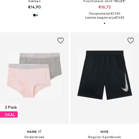
Sokken
Functioneel shirt 'MILER'
€14,90
€16,72
Oorspronkelijk: €27,90
Laatste laagste prijs:
€13,90
2 Pack
DEAL
NAME IT
NIKE
Onderbroek
Regular Sportbroek