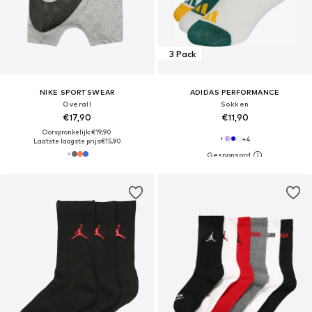
3 Pack
NIKE SPORTSWEAR
ADIDAS PERFORMANCE
Overall
Sokken
€17,90
€11,90
Oorspronkelijk: €19,90
+
4
Laatste laagste prijs:
€15,90