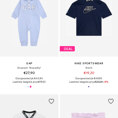
DEAL
GAP
NIKE SPORTSWEAR
Overall 'Novelty'
Shirt
€27,90
€19,20
Oorspronkelijk: €40,94
Oorspronkelijk: €49,90
Laatste laagste prijs:
€19,53
Laatste laagste prijs:
€20,94
-8%