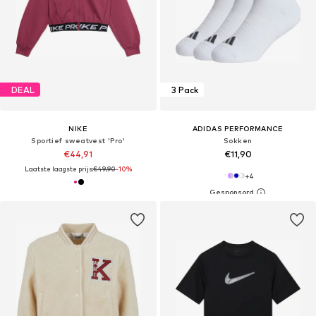
DEAL
3 Pack
NIKE
ADIDAS PERFORMANCE
Sportief sweatvest 'Pro'
Sokken
€44,91
€11,90
Laatste laagste prijs:
€49,90
-10%
+
4