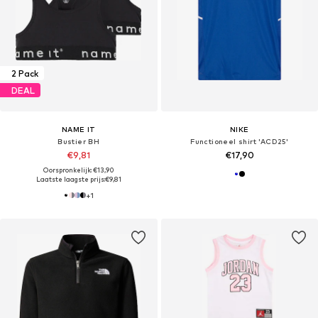
2 Pack
DEAL
NAME IT
NIKE
Bustier BH
Functioneel shirt 'ACD25'
€9,81
€17,90
Oorspronkelijk: €13,90
Laatste laagste prijs:
€9,81
+
1