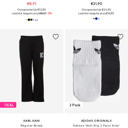
€8,91
€21,90
Oorspronkelijk: €12,90
Oorspronkelijk: €24,90
Laatste laagste prijs:
€9,27
-3%
Laatste laagste prijs:
€16,90
+
2
DEAL
2 Pack
KARL KANI
ADIDAS ORIGINALS
Regular Broek
Sokken 'Anti-Slip 2 Pairs Kids'