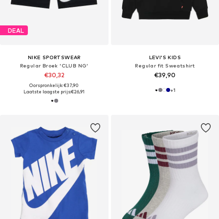
DEAL
NIKE SPORTSWEAR
LEVI'S KIDS
Regular Broek 'CLUB NG'
Regular fit Sweatshirt
€30,32
€39,90
Oorspronkelijk: €37,90
+
1
Laatste laagste prijs:
€26,91