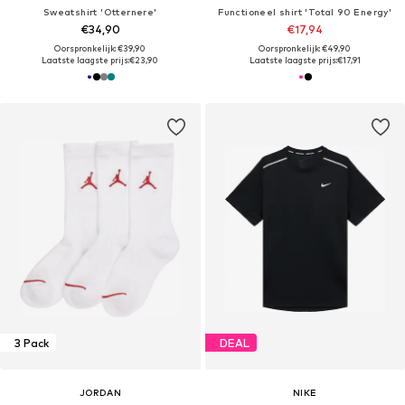
Sweatshirt 'Otternere'
Functioneel shirt 'Total 90 Energy'
€34,90
€17,94
Oorspronkelijk: €39,90
Oorspronkelijk: €49,90
Laatste laagste prijs:
€23,90
Laatste laagste prijs:
€17,91
3 Pack
DEAL
JORDAN
NIKE