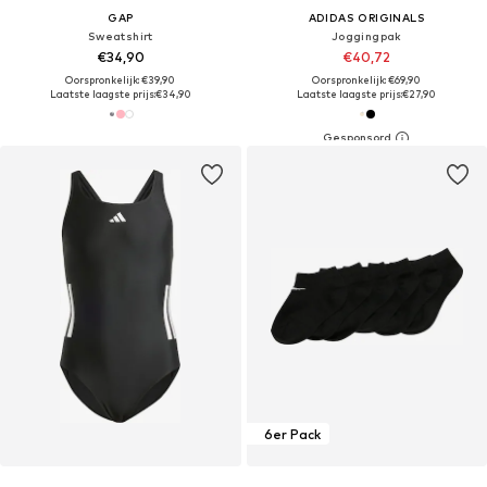
GAP
ADIDAS ORIGINALS
Sweatshirt
Joggingpak
€34,90
€40,72
Oorspronkelijk: €39,90
Oorspronkelijk: €69,90
Laatste laagste prijs:
€34,90
Laatste laagste prijs:
€27,90
6er Pack