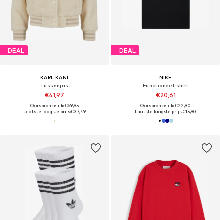
DEAL
DEAL
KARL KANI
NIKE
Tussenjas
Functioneel shirt
€41,97
€20,61
Oorspronkelijk: €69,95
Oorspronkelijk: €22,90
Laatste laagste prijs:
€37,49
Laatste laagste prijs:
€15,90