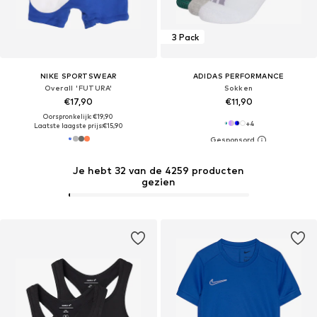
3 Pack
NIKE SPORTSWEAR
ADIDAS PERFORMANCE
Overall 'FUTURA'
Sokken
€17,90
€11,90
Oorspronkelijk: €19,90
+
4
Laatste laagste prijs:
€15,90
Je hebt 32 van de 4259 producten
gezien