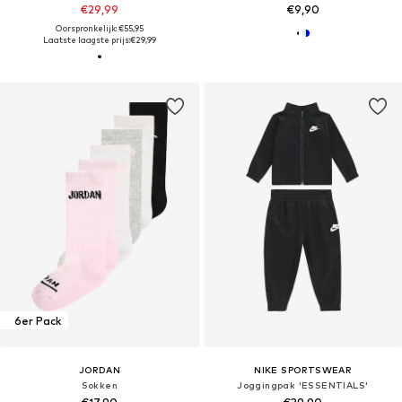
€29,99
€9,90
Oorspronkelijk: €55,95
Laatste laagste prijs:
€29,99
6er Pack
JORDAN
NIKE SPORTSWEAR
Sokken
Joggingpak 'ESSENTIALS'