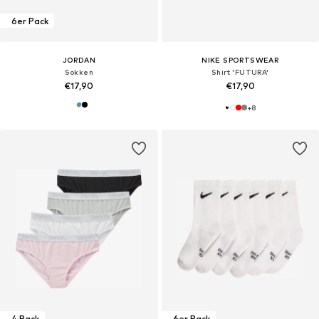
6er Pack
JORDAN
NIKE SPORTSWEAR
Sokken
Shirt 'FUTURA'
€17,90
€17,90
+
8
4 Pack
6er Pack