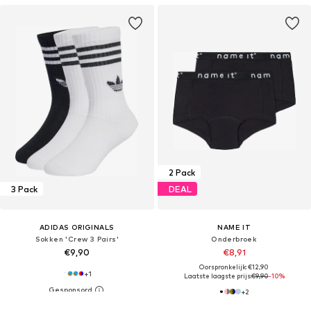
2 Pack
3 Pack
DEAL
ADIDAS ORIGINALS
NAME IT
Sokken 'Crew 3 Pairs'
Onderbroek
€9,90
€8,91
Oorspronkelijk: €12,90
+
1
Laatste laagste prijs:
€9,90
-10%
+
2