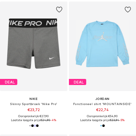
DEAL
DEAL
NIKE
JORDAN
Skinny Sportbroek 'Nike Pro'
Functioneel shirt 'MOUNTAINSIDE'
€23,72
€22,74
Oorspronkelijk: €27,90
Oorspronkelijk: €54,90
Laatste laagste prijs:
€24,90
-4%
Laatste laagste prijs:
€23,94
-5%