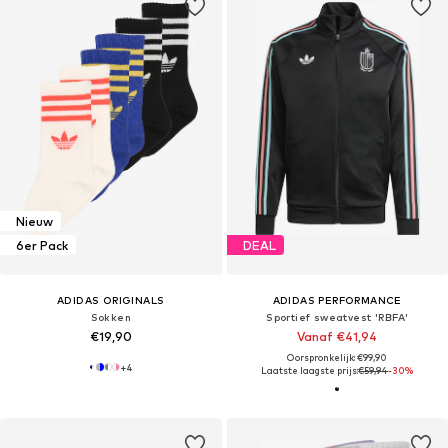
Nieuw
6er Pack
DEAL
ADIDAS ORIGINALS
ADIDAS PERFORMANCE
Sokken
Sportief sweatvest 'RBFA'
€19,90
Vanaf €41,94
Oorspronkelijk: €99,90
+
4
Laatste laagste prijs:
€59,94
-30%