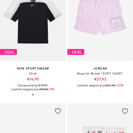
DEAL
DEAL
NIKE SPORTSWEAR
JORDAN
Shirt
Regular Broek 'SCRT DIARY'
€14,95
€27,92
Oorspronkelijk: €39,90
Laatste laagste prijs:
€34,90
-20%
Laatste laagste prijs:
€16,92
-11%