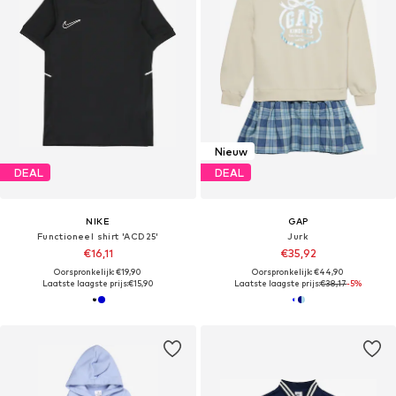
Nieuw
DEAL
DEAL
NIKE
GAP
Functioneel shirt 'ACD25'
Jurk
€16,11
€35,92
Oorspronkelijk: €19,90
Oorspronkelijk: €44,90
Laatste laagste prijs:
€15,90
Laatste laagste prijs:
€38,17
-5%