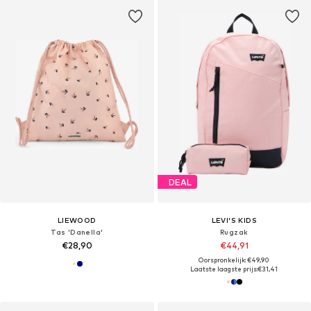
DEAL
LIEWOOD
LEVI'S KIDS
Tas 'Danella'
Rugzak
€28,90
€44,91
Oorspronkelijk: €49,90
Laatste laagste prijs:
€31,41