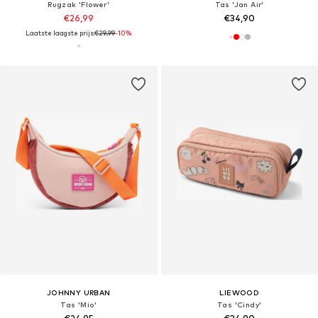
Rugzak 'Flower'
Tas 'Jan Air'
€26,99
€34,90
Laatste laagste prijs:
€29,99
-10%
JOHNNY URBAN
LIEWOOD
Tas 'Mio'
Tas 'Cindy'