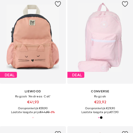
DEAL
DEAL
LIEWOOD
CONVERSE
Rugzak 'Andreas Cat'
Rugzak
€41,93
€23,92
Oorspronkelijk: €59,90
Oorspronkelijk: €29,90
Laatste laagste prijs:
€44,93
-6%
Laatste laagste prijs:
€17,90