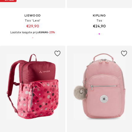
LIEWOOD
KIPLING
Tas 'Lexi'
Tas
€29,90
€24,90
Laatste laagste prijs:
€39,90
-25%