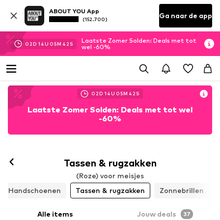
ABOUT YOU App
Ga naar de app
(152.700)
Laatste Zomer Solden: Deals met tot
02
D
14
U
05
M
41
S
wel -60%
02
D
14
U
05
M
41
S
Laatste Zomer Solden: Deals met tot wel
-60%
Tassen & rugzakken
(Roze) voor meisjes
Handschoenen
Tassen & rugzakken
Zonnebrillen
Alle items
Jouw deals
37