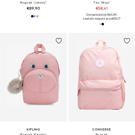
Rugzak 'Johnny'
Tas 'Miyo'
€89,90
€58,41
Oorspronkelijk: €64,90
Laatste laagste prijs:
€55,17
KIPLING
CONVERSE
Rugzak 'Faster'
Rugzak