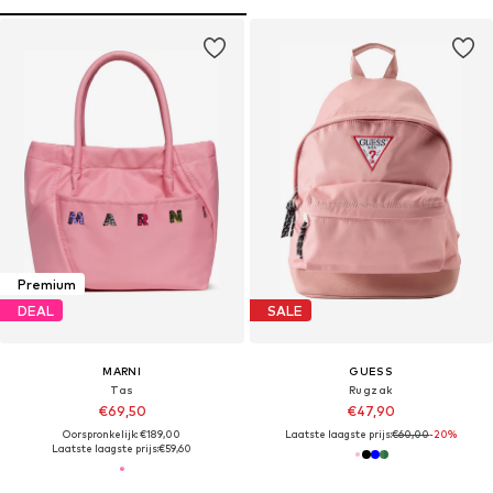
Premium
DEAL
SALE
MARNI
GUESS
Tas
Rugzak
€69,50
€47,90
Oorspronkelijk: €189,00
Laatste laagste prijs:
€60,00
-20%
Laatste laagste prijs:
€59,60