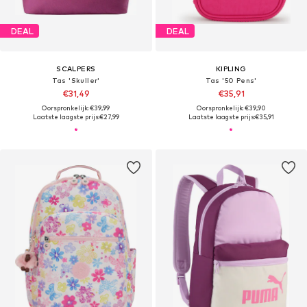
DEAL
DEAL
SCALPERS
KIPLING
Tas 'Skuller'
Tas '50 Pens'
€31,49
€35,91
Oorspronkelijk: €39,99
Oorspronkelijk: €39,90
Laatste laagste prijs:
€27,99
Laatste laagste prijs:
€35,91