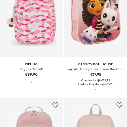
KIPLING
GABBY'S DOLLHOUSE
Rugzak 'Seoul'
Rugzak 'Gabby's Dollhouse Backpack Kids – Pink 3D School Bag with Cats – Girls'
€89,90
€17,95
Oorspronkelijk: €23,95
Laatste laagste prijs:
€15,95