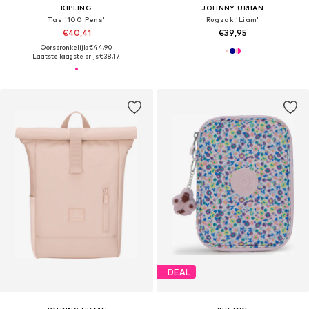
KIPLING
JOHNNY URBAN
Tas '100 Pens'
Rugzak 'Liam'
€40,41
€39,95
Oorspronkelijk: €44,90
Laatste laagste prijs:
€38,17
DEAL