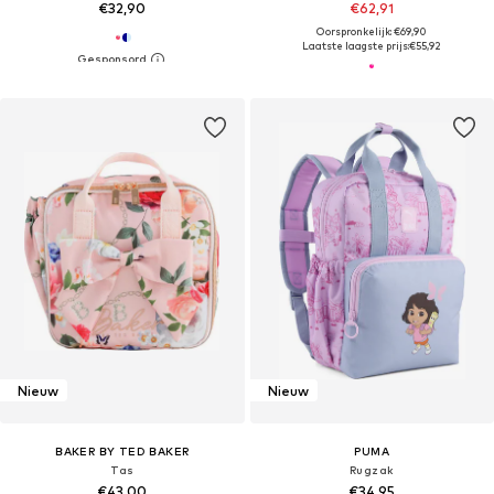
€32,90
€62,91
Oorspronkelijk: €69,90
Laatste laagste prijs:
€55,92
Nieuw
Nieuw
BAKER BY TED BAKER
PUMA
Tas
Rugzak
€43,00
€34,95