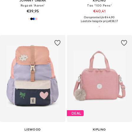
JOHNNY URBAN
KIPLING
Rugzak 'Aaron'
Tas '100 Pens'
€39,95
€40,41
Oorspronkelijk: €44,90
Laatste laagste prijs:
€38,17
DEAL
LIEWOOD
KIPLING