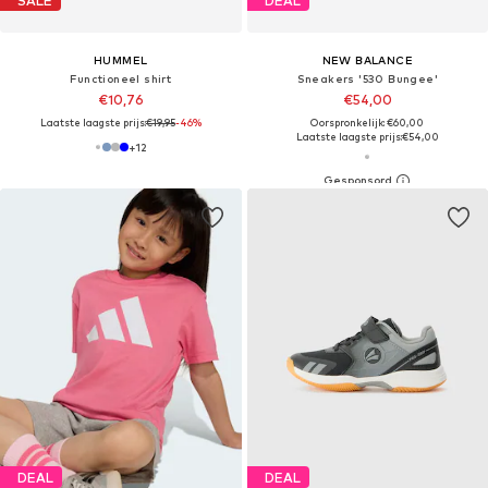
SALE
DEAL
HUMMEL
NEW BALANCE
Functioneel shirt
Sneakers '530 Bungee'
€10,76
€54,00
Laatste laagste prijs:
€19,95
-46%
Oorspronkelijk: €60,00
Laatste laagste prijs:
€54,00
+
12
DEAL
DEAL