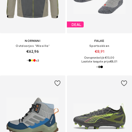
DEAL
NORMANI
FALKE
Outdoorjas 'Wasilla'
Sportsokken
€62,96
€8,91
Oorspronkelijk: €13,00
+
3
Laatste laagste prijs:
€8,01