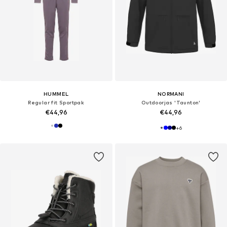
HUMMEL
NORMANI
Regular fit Sportpak
Outdoorjas 'Taunton'
€44,96
€44,96
+
6