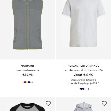
NORMANI
ADIDAS PERFORMANCE
Sportbodywarmer
Functioneel shirt 'Entrada26'
€34,95
Vanaf €15,90
Oorspronkelijk: €22,90
+
2
Laatste laagste prijs:
€8,72
+
1