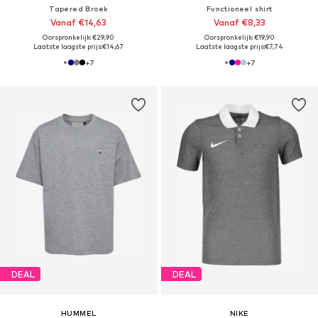
Tapered Broek
Functioneel shirt
Vanaf €14,63
Vanaf €8,33
Oorspronkelijk: €29,90
Oorspronkelijk: €19,90
Laatste laagste prijs:
€14,67
Laatste laagste prijs:
€7,74
+
7
+
7
DEAL
DEAL
HUMMEL
NIKE