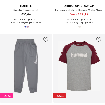
HUMMEL
ADIDAS SPORTSWEAR
Sportief sweatshirt
Functioneel shirt 'Disney Micky Maus'
€27,96
Vanaf €21,51
Oorspronkelijk: €39,95
Oorspronkelijk: €29,90
Laatste laagste prijs:
€25,16
Laatste laagste prijs:
€21,51
DEAL
SALE