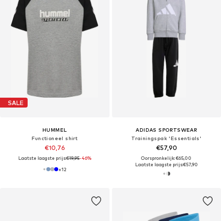
SALE
HUMMEL
ADIDAS SPORTSWEAR
Functioneel shirt
Trainingspak 'Essentials'
€10,76
€57,90
Laatste laagste prijs:
€19,95
-46%
Oorspronkelijk: €65,00
Laatste laagste prijs:
€57,90
+
12