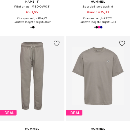
NAME IT
HUMMEL
Winterjas 'MEDOW03'
Sportief sweatshirt
€50,99
Vanaf €15,33
Oorspronkelijk: €84,99
Oorspronkelijk: €37,90
Laatste laagste prijs:
€50,99
Laatste laagste prijs:
€15,33
DEAL
DEAL
HUMMEL
HUMMEL