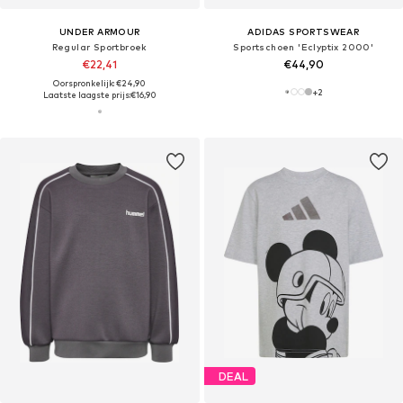
UNDER ARMOUR
ADIDAS SPORTSWEAR
Regular Sportbroek
Sportschoen 'Eclyptix 2000'
€22,41
€44,90
Oorspronkelijk: €24,90
+
2
Laatste laagste prijs:
€16,90
DEAL