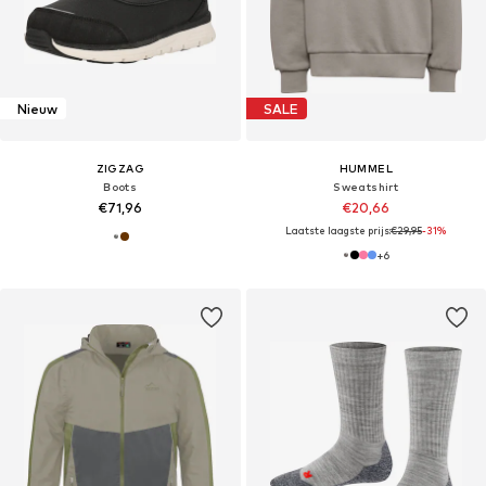
Nieuw
SALE
ZIGZAG
HUMMEL
Boots
Sweatshirt
€71,96
€20,66
Laatste laagste prijs:
€29,95
-31%
+
6