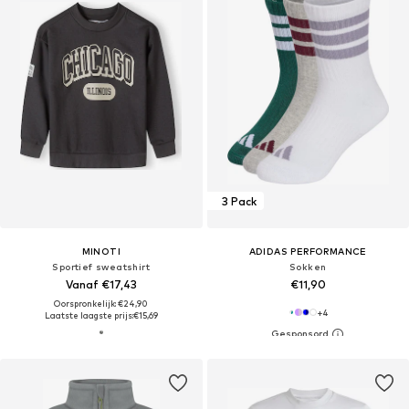
3 Pack
MINOTI
ADIDAS PERFORMANCE
Sportief sweatshirt
Sokken
Vanaf €17,43
€11,90
Oorspronkelijk: €24,90
+
4
Laatste laagste prijs:
€15,69