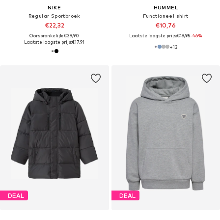
NIKE
HUMMEL
Regular Sportbroek
Functioneel shirt
€22,32
€10,76
Oorspronkelijk: €39,90
Laatste laagste prijs:
€19,95
-46%
Laatste laagste prijs:
€17,91
+
12
DEAL
DEAL