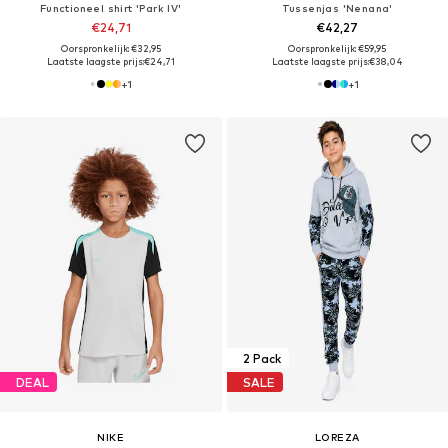
Functioneel shirt 'Park IV'
Tussenjas 'Nenana'
€24,71
€42,27
Oorspronkelijk: €32,95
Oorspronkelijk: €59,95
Laatste laagste prijs:
€24,71
Laatste laagste prijs:
€38,04
+
1
+
1
2 Pack
DEAL
SALE
NIKE
LOREZA