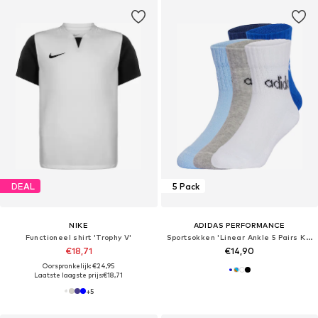
DEAL
5 Pack
NIKE
ADIDAS PERFORMANCE
Functioneel shirt 'Trophy V'
Sportsokken 'Linear Ankle 5 Pairs Kids'
€18,71
€14,90
Oorspronkelijk: €24,95
Laatste laagste prijs:
€18,71
+
5