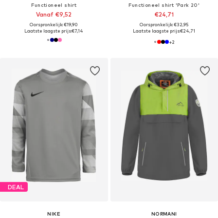
Functioneel shirt
Functioneel shirt 'Park 20'
Vanaf €9,52
€24,71
Oorspronkelijk: €19,90
Oorspronkelijk: €32,95
Laatste laagste prijs:
€7,14
Laatste laagste prijs:
€24,71
+
2
DEAL
NIKE
NORMANI