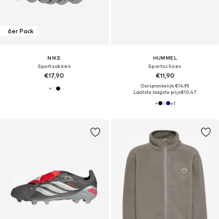
6er Pack
NIKE
HUMMEL
Sportsokken
Sportschoen
€17,90
€11,90
Oorspronkelijk: €14,95
Laatste laagste prijs:
€10,47
+
1