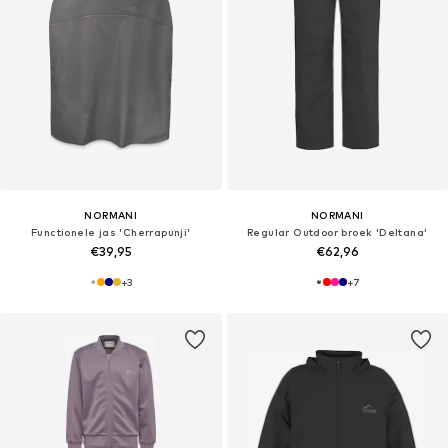
NORMANI
NORMANI
Functionele jas 'Cherrapunji'
Regular Outdoor broek 'Deltana'
€39,95
€62,96
+
3
+
7