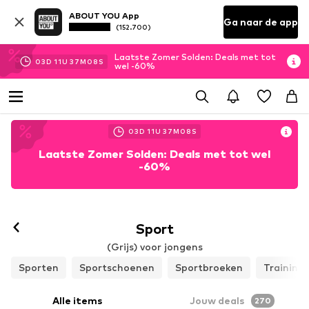
ABOUT YOU App
Ga naar de app
(152.700)
Laatste Zomer Solden: Deals met tot
03
D
11
U
37
M
06
S
wel -60%
03
D
11
U
37
M
06
S
Laatste Zomer Solden: Deals met tot wel
-60%
Sport
(Grijs) voor jongens
Sporten
Sportschoenen
Sportbroeken
Training
Alle items
Jouw deals
270