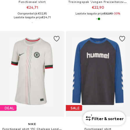
Functioneel shirt
Trainingspak 'Jungen Freizeitanzug Edgar'
€24,71
€22,90
Oorspronkelijk: €32,95
Laatste laagste prijs:
€32,90
-30%
Laatste laagste prijs:
€24,71
DEAL
SALE
1
Filter & sorteer
NIKE
HUMMEL
Functioneel shirt 'FC Chelsea London'
Functioneel shirt