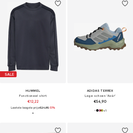
SALE
HUMMEL
ADIDAS TERREX
Functioneel shirt
Lage schoen 'Ax4r'
€12,22
€54,90
Laatste laagste prijs:
€24,95
-51%
+
1