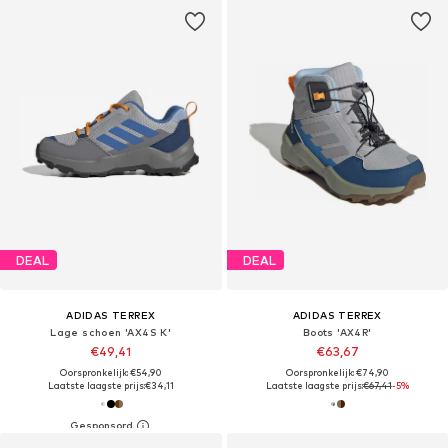
DEAL
DEAL
ADIDAS TERREX
ADIDAS TERREX
Lage schoen 'AX4S K'
Boots 'AX4R'
€49,41
€63,67
Oorspronkelijk: €54,90
Oorspronkelijk: €74,90
Laatste laagste prijs:
€34,11
Laatste laagste prijs:
€67,41
-5%