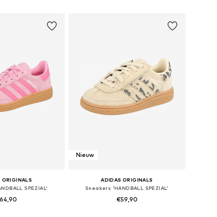
nkelmandje
In winkelmandje
Nieuw
 ORIGINALS
ADIDAS ORIGINALS
ANDBALL SPEZIAL'
Sneakers 'HANDBALL SPEZIAL'
64,90
€59,90
+
4
r in vele maten
Beschikbaar in vele maten