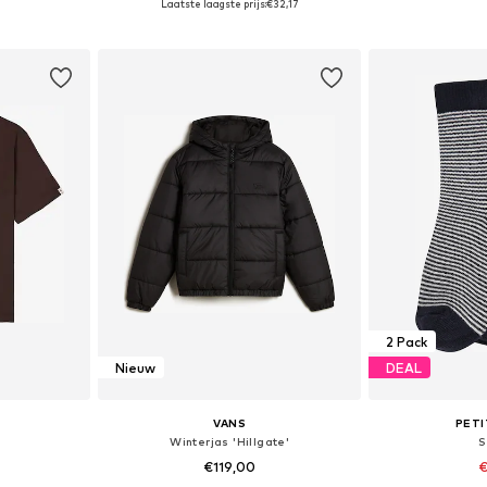
Laatste laagste prijs:
€32,17
dje
In winkelmandje
In wi
2 Pack
Nieuw
DEAL
VANS
PETI
Winterjas 'Hillgate'
S
€119,00
€