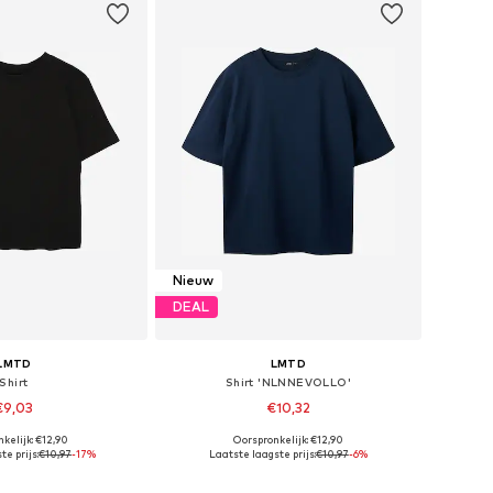
Nieuw
DEAL
LMTD
LMTD
Shirt
Shirt 'NLNNEVOLLO'
€9,03
€10,32
kelijk: €12,90
Oorspronkelijk: €12,90
r in vele maten
Beschikbaar in vele maten
e prijs:
€10,97
-17%
Laatste laagste prijs:
€10,97
-6%
nkelmandje
In winkelmandje