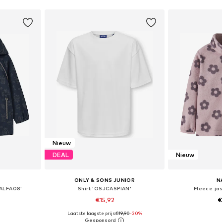
dje
In winkelmandje
In wi
Nieuw
DEAL
Nieuw
ONLY & SONS JUNIOR
N
MALFA08'
Shirt 'OSJCASPIAN'
Fleece ja
€15,92
€
Laatste laagste prijs:
€19,90
-20%
Beschikbare maten: 86, 92, 98, 104, 110, 116
Beschikbaar in vele maten
Beschikbaa