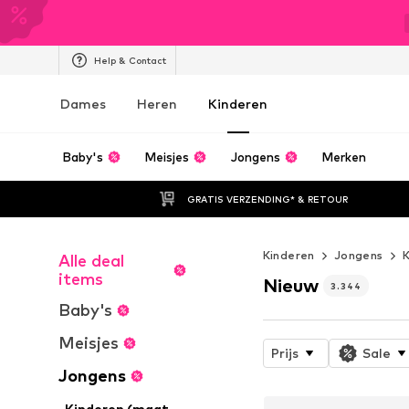
Help & Contact
Dames
Heren
Kinderen
Baby's
Meisjes
Jongens
Merken
GRATIS VERZENDING* & RETOUR
Kinderen
Jongens
K
Alle deal
items
Nieuw
3.344
Baby's
Meisjes
Prijs
Sale
Jongens
Kinderen (maat