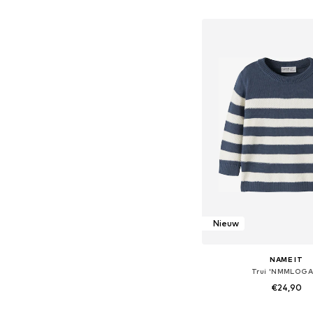
In winkelman
Nieuw
NAME IT
Trui 'NMMLOGA
€24,90
Beschikbaar in vele