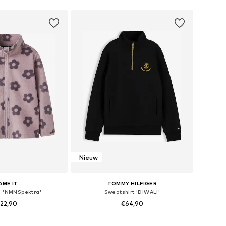
nkelmandje
In winkelmandje
Nieuw
AME IT
TOMMY HILFIGER
s 'NMNSpektra'
Sweatshirt 'DIWALI'
22,90
€64,90
r in vele maten
Beschikbaar in vele maten