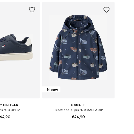
Nieuw
 HILFIGER
NAME IT
rs 'COOPER'
Functionele jas 'NMMALFA08'
64,90
€44,90
r in vele maten
Beschikbare maten: 92, 98, 104, 110, 116, 122