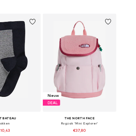
nkelmandje
In winkelmandje
Nieuw
DEAL
T BATEAU
THE NORTH FACE
okken
Rugzak 'Mini Explorer'
10,43
€37,80