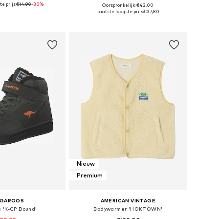
e prijs:
€14,90
-30%
Oorspronkelijk: €42,00
Beschikbare maten: 23-26, 27-30, 31-34, 35-38
Beschikbare maten: One Size
Laatste laagste prijs:
€37,80
nkelmandje
In winkelmandje
Nieuw
Premium
NGAROOS
AMERICAN VINTAGE
 'K-CP Bound'
Bodywarmer 'HOKTOWN'