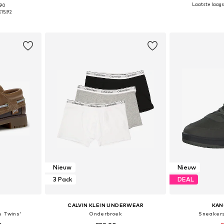
Laatste laagst
,90
 maten
Beschikbare maten: 128-140, 140-152, 152-164, 164-176
€15,92
dje
In winkelmandje
In wi
Nieuw
Nieuw
3 Pack
DEAL
CALVIN KLEIN UNDERWEAR
KA
 Twins'
Onderbroek
Sneakers