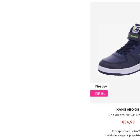
Nieuw
DEAL
KANGAROOS
Sneakers 'K-CP B
€34,93
+
1
Oorspronkelijk: €49
Beschikbaar in vele
Laatste laagste prijs:
€3