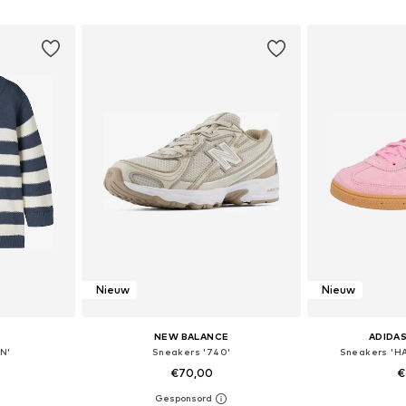
dje
In winkelmandje
In wi
Nieuw
Nieuw
NEW BALANCE
ADIDAS
N'
Sneakers '740'
Sneakers 'H
€70,00
€
+
6
 maten
Beschikbaar in vele maten
Beschikbaa