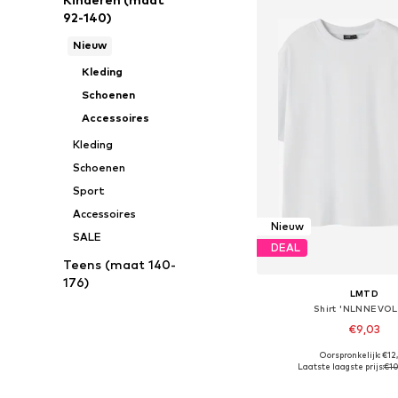
92-140)
Nieuw
Kleding
Schoenen
Accessoires
Kleding
Schoenen
Sport
Accessoires
Nieuw
SALE
DEAL
Teens (maat 140-
176)
LMTD
Shirt 'NLNNEVOL
€9,03
Oorspronkelijk: €12
Laatste laagste prijs:
€10
In winkelman