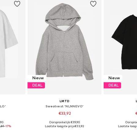
Nieuw
Nieuw
DEAL
DEAL
LMTD
LO'
Sweatvest 'NLNNEVO'
€33,92
,90
Oorspronkelijk: €39,90
Oorspron
Beschikbare maten: 122-128, 134-140, 146-152, 158-164
Beschikbaar in vele maten
Beschikbaa
,97
-17%
Laatste laagste prijs:
€33,92
Laatste laagst
dje
In winkelmandje
In wi