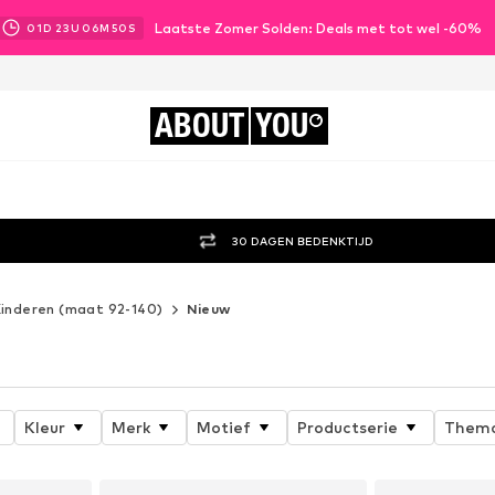
Laatste Zomer Solden: Deals met tot wel -60%
01
D
23
U
06
M
47
S
ABOUT
YOU
30 DAGEN BEDENKTIJD
inderen (maat 92-140)
Nieuw
Kleur
Merk
Motief
Productserie
Thema