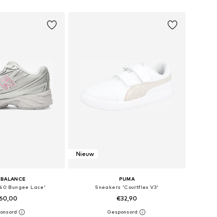
nkelmandje
In winkelmandje
Nieuw
 BALANCE
PUMA
40 Bungee Lace'
Sneakers 'Courtflex V3'
60,00
€32,90
+
7
r in vele maten
Beschikbaar in vele maten