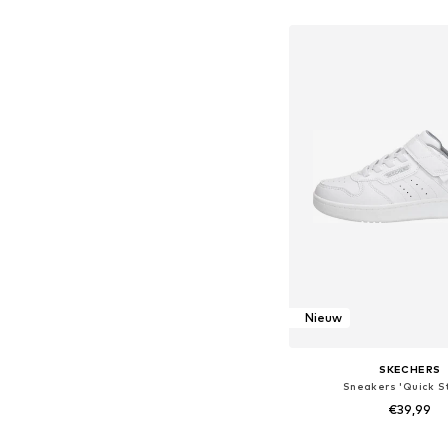
In winkelman
Nieuw
SKECHERS
Sneakers 'Quick St
€39,99
Beschikbaar in vele