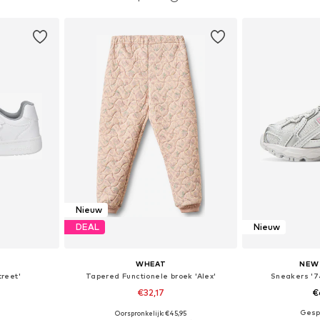
dje
In winkelmandje
In wi
Nieuw
DEAL
Nieuw
WHEAT
NEW
reet'
Tapered Functionele broek 'Alex'
Sneakers '7
€32,17
€
+
4
Oorspronkelijk: €45,95
 maten
Beschikbaar in vele maten
Beschikbaa