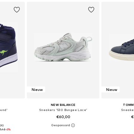
Nieuw
Nieuw
NEW BALANCE
TOMMY
ound'
Sneakers '530 Bungee Lace'
Sneake
€60,00
€
,90
 maten
Beschikbaar in vele maten
Beschikbaa
7,43
-6%