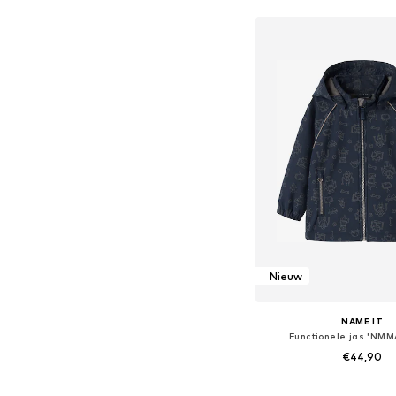
In winkelman
Nieuw
NAME IT
Functionele jas 'NM
€44,90