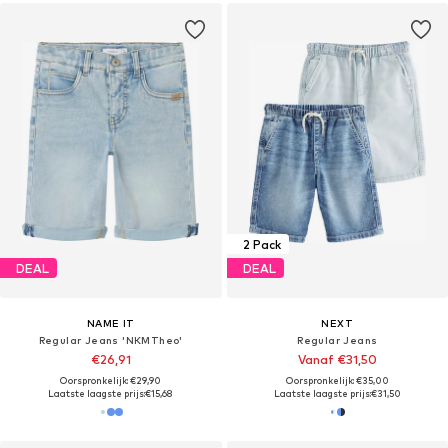
2 Pack
DEAL
DEAL
NAME IT
NEXT
Regular Jeans 'NKMTheo'
Regular Jeans
€26,91
Vanaf €31,50
Oorspronkelijk: €29,90
Oorspronkelijk: €35,00
Laatste laagste prijs:
€15,68
Laatste laagste prijs:
€31,50