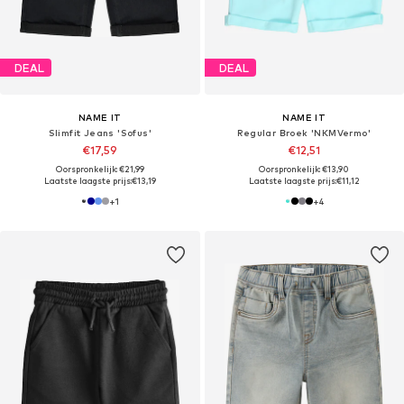
DEAL
DEAL
NAME IT
NAME IT
Slimfit Jeans 'Sofus'
Regular Broek 'NKMVermo'
€17,59
€12,51
Oorspronkelijk: €21,99
Oorspronkelijk: €13,90
Laatste laagste prijs:
€13,19
Laatste laagste prijs:
€11,12
+
1
+
4