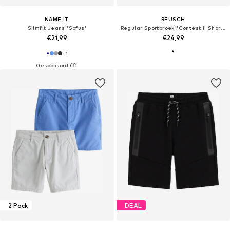
NAME IT
REUSCH
Slimfit Jeans 'Sofus'
Regular Sportbroek 'Contest II Short Advance Junior'
€21,99
€24,99
+
1
2 Pack
DEAL