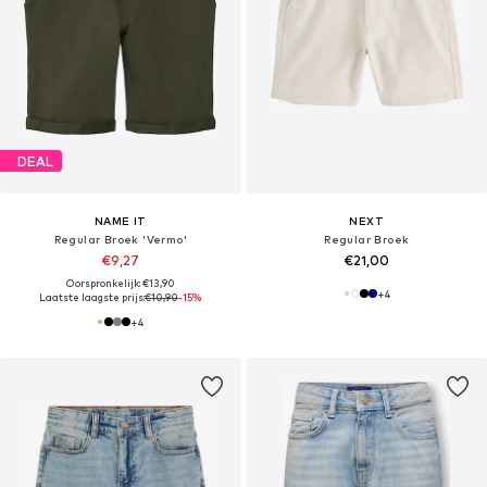
DEAL
NAME IT
NEXT
Regular Broek 'Vermo'
Regular Broek
€9,27
€21,00
Oorspronkelijk: €13,90
+
4
Laatste laagste prijs:
€10,90
-15%
+
4