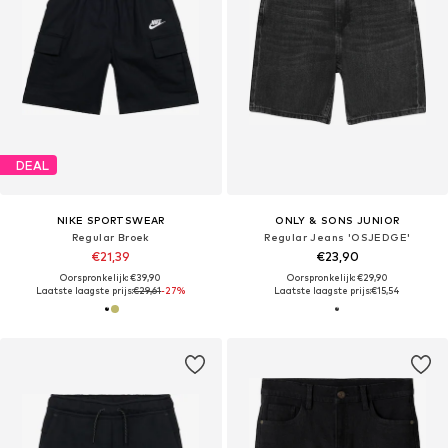
DEAL
NIKE SPORTSWEAR
ONLY & SONS JUNIOR
Regular Broek
Regular Jeans 'OSJEDGE'
€21,39
€23,90
Oorspronkelijk: €39,90
Oorspronkelijk: €29,90
Laatste laagste prijs:
€29,61
-27%
Laatste laagste prijs:
€15,54