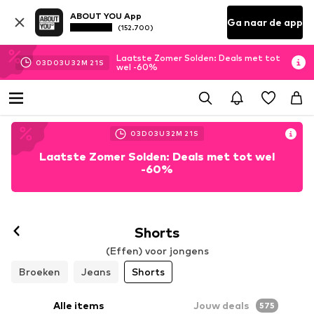
ABOUT YOU App
Ga naar de app
(152.700)
Laatste Zomer Solden: Deals met tot
03
D
03
U
32
M
19
S
wel -60%
03
D
03
U
32
M
19
S
Laatste Zomer Solden: Deals met tot wel
-60%
Shorts
(Effen) voor jongens
Broeken
Jeans
Shorts
Alle items
Jouw deals
575