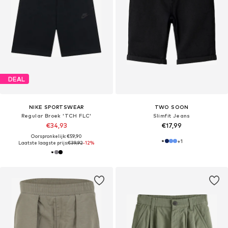
DEAL
NIKE SPORTSWEAR
TWO SOON
Regular Broek 'TCH FLC'
Slimfit Jeans
€34,93
€17,99
Oorspronkelijk: €59,90
+
1
Laatste laagste prijs:
€39,92
-12%