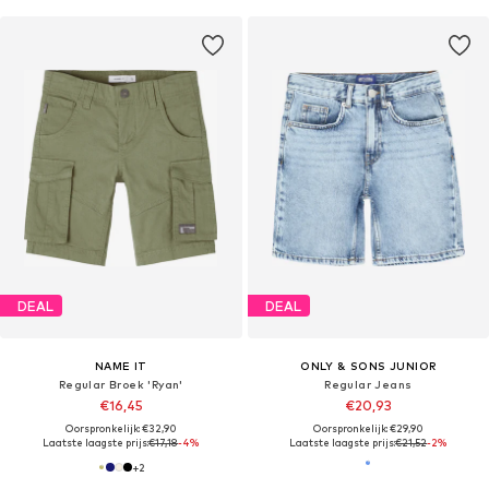
DEAL
DEAL
NAME IT
ONLY & SONS JUNIOR
Regular Broek 'Ryan'
Regular Jeans
€16,45
€20,93
Oorspronkelijk: €32,90
Oorspronkelijk: €29,90
Laatste laagste prijs:
€17,18
-4%
Laatste laagste prijs:
€21,52
-2%
+
2