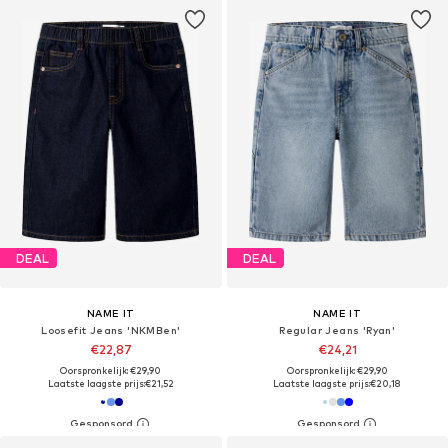
DEAL
DEAL
NAME IT
NAME IT
Loosefit Jeans 'NKMBen'
Regular Jeans 'Ryan'
€22,87
€24,21
Oorspronkelijk: €29,90
Oorspronkelijk: €29,90
Laatste laagste prijs:
€21,52
Laatste laagste prijs:
€20,18