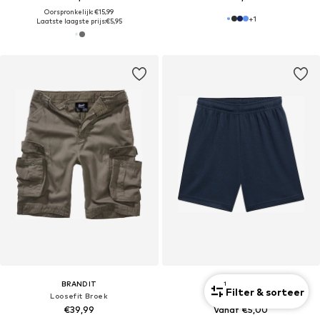
Oorspronkelijk: €15,99
+
1
Laatste laagste prijs:
€5,95
BRANDIT
NEXT
1
Filter & sorteer
Loosefit Broek
Regular Broek
€39,99
Vanaf €5,00