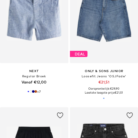
DEAL
NEXT
ONLY & SONS JUNIOR
Regular Broek
Loosefit Jeans 'OSJFade'
Vanaf €12,00
€21,51
Oorspronkelijk: €29,90
+
7
Laatste laagste prijs:
€21,51