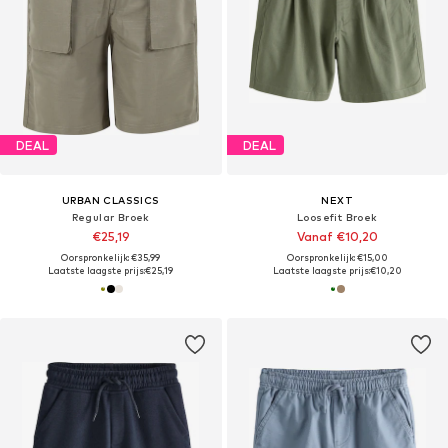
DEAL
DEAL
URBAN CLASSICS
NEXT
Regular Broek
Loosefit Broek
€25,19
Vanaf €10,20
Oorspronkelijk: €35,99
Oorspronkelijk: €15,00
Laatste laagste prijs:
€25,19
Laatste laagste prijs:
€10,20