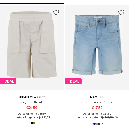
DEAL
DEAL
URBAN CLASSICS
NAME IT
Regular Broek
Slimfit Jeans 'Sofus'
€21,59
€17,52
Oorspronkelijk: €35,99
Oorspronkelijk: €21,90
Laatste laagste prijs:
€21,59
Laatste laagste prijs:
€18,62
-6%
+
1