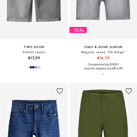
DEAL
TWO SOON
ONLY & SONS JUNIOR
Slimfit Jeans
Regular Jeans 'OSJEdge'
€17,99
€16,73
Oorspronkelijk: €29,90
+
1
Laatste laagste prijs:
€14,95