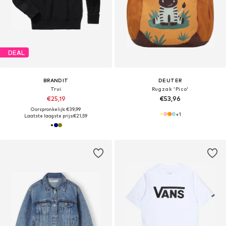
DEAL
BRANDIT
DEUTER
Trui
Rugzak 'Pico'
€25,19
€53,96
Oorspronkelijk: €39,99
+
1
Laatste laagste prijs:
€21,59