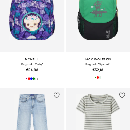
MCNEILL
JACK WOLFSKIN
Rugzak 'Toby'
Rugzak 'Sprout'
€54,86
€52,16
+
4