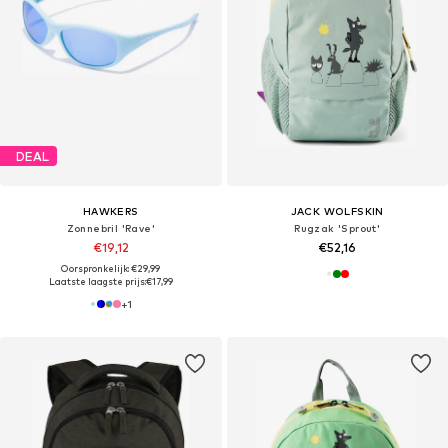
DEAL
HAWKERS
JACK WOLFSKIN
Zonnebril 'Rave'
Rugzak 'Sprout'
€19,12
€52,16
Oorspronkelijk: €29,99
Laatste laagste prijs:
€17,99
+
1