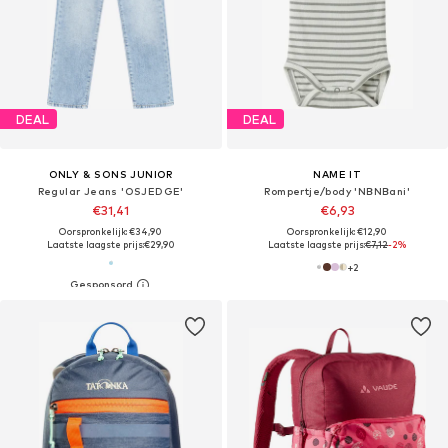
DEAL
DEAL
ONLY & SONS JUNIOR
NAME IT
Regular Jeans 'OSJEDGE'
Rompertje/body 'NBNBani'
€31,41
€6,93
Oorspronkelijk: €34,90
Oorspronkelijk: €12,90
Laatste laagste prijs:
€29,90
Laatste laagste prijs:
€7,12
-2%
+
2