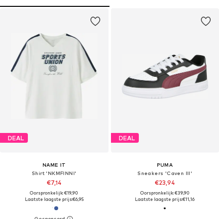
DEAL
DEAL
NAME IT
PUMA
Shirt 'NKMFINNI'
Sneakers 'Caven III'
€7,14
€23,94
Oorspronkelijk: €19,90
Oorspronkelijk: €39,90
Laatste laagste prijs:
€6,95
Laatste laagste prijs:
€11,16