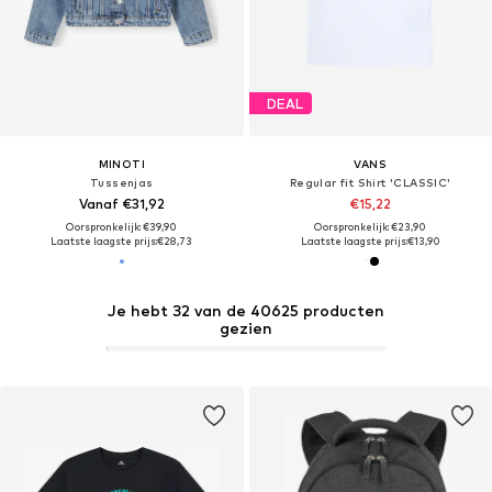
DEAL
MINOTI
VANS
Tussenjas
Regular fit Shirt 'CLASSIC'
Vanaf €31,92
€15,22
Oorspronkelijk: €39,90
Oorspronkelijk: €23,90
Laatste laagste prijs:
€28,73
Laatste laagste prijs:
€13,90
Je hebt 32 van de 40625 producten
gezien