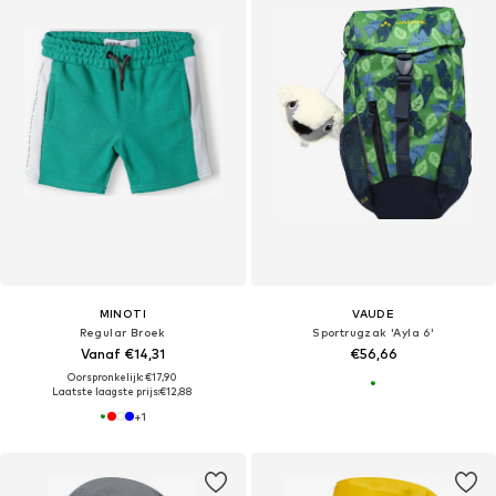
MINOTI
VAUDE
Regular Broek
Sportrugzak 'Ayla 6'
Vanaf €14,31
€56,66
Oorspronkelijk: €17,90
Laatste laagste prijs:
€12,88
+
1