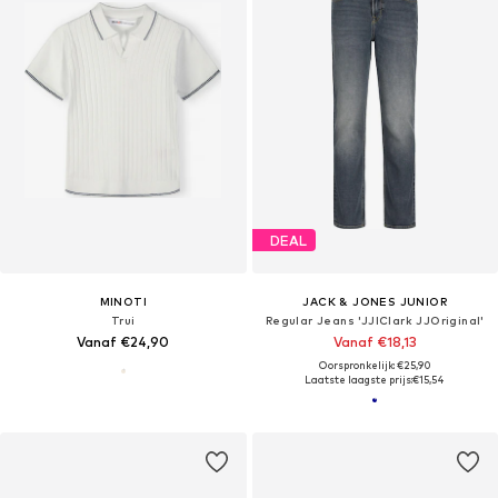
DEAL
MINOTI
JACK & JONES JUNIOR
Trui
Regular Jeans 'JJIClark JJOriginal'
Vanaf €24,90
Vanaf €18,13
Oorspronkelijk: €25,90
Laatste laagste prijs:
€15,54