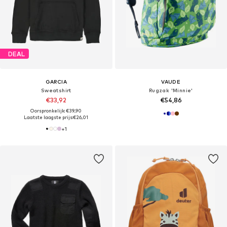
DEAL
GARCIA
VAUDE
Sweatshirt
Rugzak 'Minnie'
€33,92
€54,86
Oorspronkelijk: €39,90
Laatste laagste prijs:
€26,01
+
1