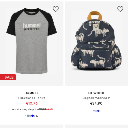
SALE
HUMMEL
LIEWOOD
Functioneel shirt
Rugzak 'Andreas'
€10,76
€54,90
Laatste laagste prijs:
€19,95
-46%
+
12