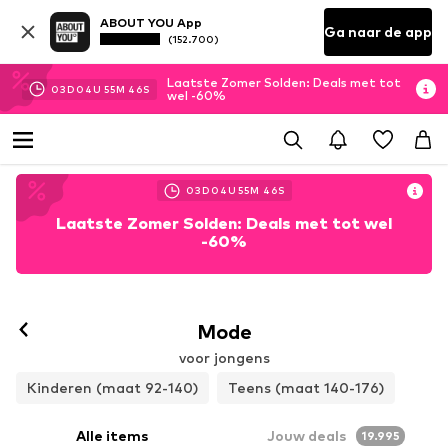
ABOUT YOU App
Ga naar de app
(152.700)
Laatste Zomer Solden: Deals met tot
03
D
04
U
55
M
44
S
wel -60%
03
D
04
U
55
M
44
S
Laatste Zomer Solden: Deals met tot wel
-60%
Mode
voor jongens
Kinderen (maat 92-140)
Teens (maat 140-176)
Alle items
Jouw deals
19.995