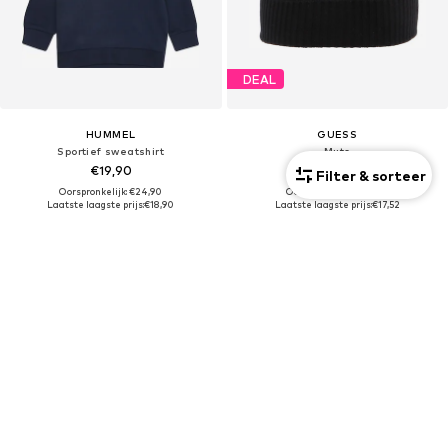
DEAL
HUMMEL
GUESS
Sportief sweatshirt
Muts
€19,90
€17,91
Filter & sorteer
Oorspronkelijk: €24,90
Oorspronkelijk: €25,00
Laatste laagste prijs:
€18,90
Laatste laagste prijs:
€17,52