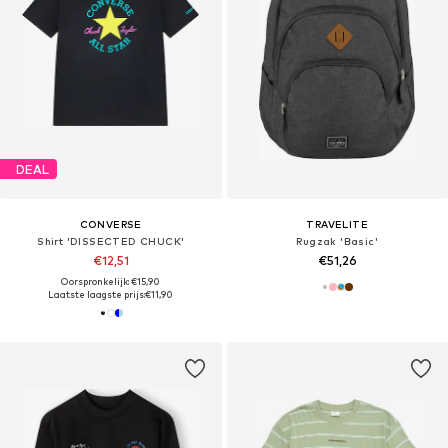
DEAL
CONVERSE
TRAVELITE
Shirt 'DISSECTED CHUCK'
Rugzak 'Basic'
€12,51
€51,26
Oorspronkelijk: €15,90
Laatste laagste prijs:
€11,90