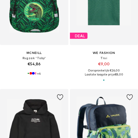
DEAL
MCNEILL
WE FASHION
Rugzak 'Toby'
Trui
€54,86
€9,00
Oorspronkelijk: €26,00
+
4
Laatste laagste prijs:
€8,00