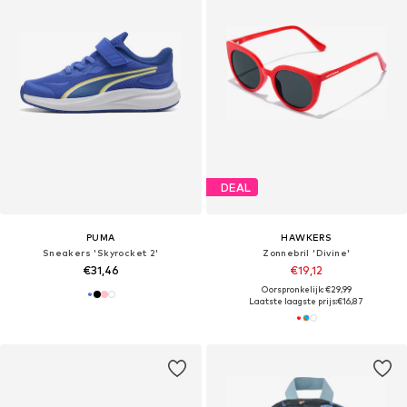
DEAL
PUMA
HAWKERS
Sneakers 'Skyrocket 2'
Zonnebril 'Divine'
€31,46
€19,12
Oorspronkelijk: €29,99
Laatste laagste prijs:
€16,87