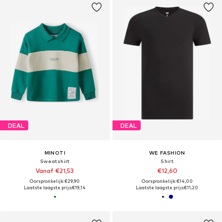
DEAL
DEAL
MINOTI
WE FASHION
Sweatshirt
Shirt
Vanaf €21,53
€12,60
Oorspronkelijk: €29,90
Oorspronkelijk: €14,00
Laatste laagste prijs:
€19,14
Laatste laagste prijs:
€11,20