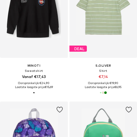
DEAL
MINOTI
S.OLIVER
Sweatshirt
Shirt
Vanaf €17,43
€7,14
Oorspronkelijk: €24,90
Oorspronkelijk: €19,90
Laatste laagste prijs:
€15,69
Laatste laagste prijs:
€6,95