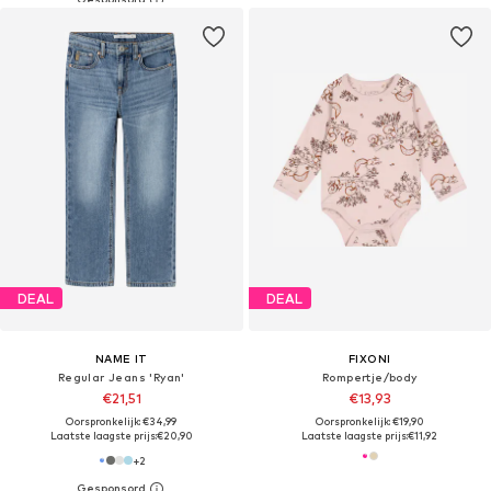
DEAL
DEAL
NAME IT
FIXONI
Regular Jeans 'Ryan'
Rompertje/body
€21,51
€13,93
Oorspronkelijk: €34,99
Oorspronkelijk: €19,90
Laatste laagste prijs:
€20,90
Laatste laagste prijs:
€11,92
+
2