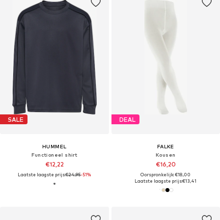
SALE
DEAL
HUMMEL
FALKE
Functioneel shirt
Kousen
€12,22
€16,20
Laatste laagste prijs:
€24,95
-51%
Oorspronkelijk: €18,00
Laatste laagste prijs:
€13,41