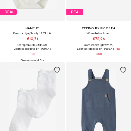
DEAL
DEAL
NAME IT
PEPINO BY RICOSTA
Rompertje/body 'TYLLA'
Wandelschoen
€10,71
€75,96
Oorspronkelijk: €14,90
Oorspronkelijk: €94,95
Laatste laagste prijs:
€10,49
Laatste laagste prijs:
€85,46
-11%