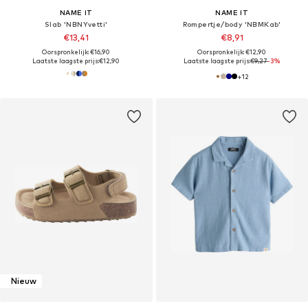
NAME IT
NAME IT
Slab 'NBNYvetti'
Rompertje/body 'NBMKab'
€13,41
€8,91
Oorspronkelijk: €16,90
Oorspronkelijk: €12,90
Laatste laagste prijs:
€12,90
Laatste laagste prijs:
€9,27
-3%
+
12
Nieuw