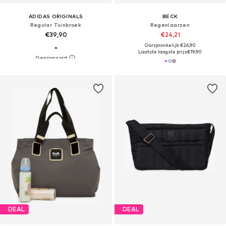
ADIDAS ORIGINALS
BECK
Regular Tuinbroek
Regenlaarzen
€39,90
€24,21
Oorspronkelijk: €26,90
Laatste laagste prijs:
€19,90
DEAL
DEAL