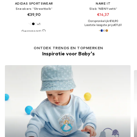
ADIDAS SPORTSWEAR
NAME IT
Sneakers 'Streettalk'
Slab 'NBNYvetti'
€39,90
€14,37
Oorspronkelijk: €16,90
+
1
Laatste laagste prijs:
€11,61
ONTDEK TRENDS EN TOPMERKEN
Inspiratie voor Baby's