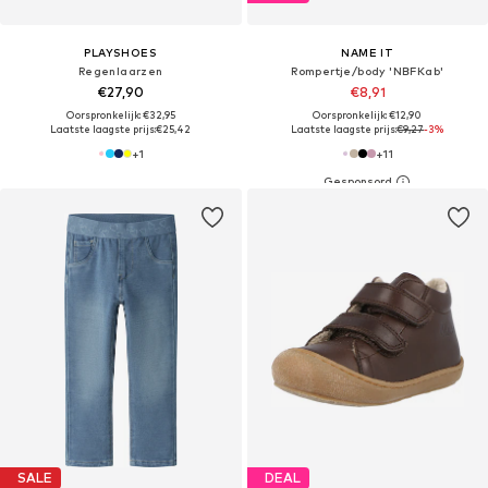
PLAYSHOES
NAME IT
Regenlaarzen
Rompertje/body 'NBFKab'
€27,90
€8,91
Oorspronkelijk: €32,95
Oorspronkelijk: €12,90
Laatste laagste prijs:
€25,42
Laatste laagste prijs:
€9,27
-3%
+
1
+
11
SALE
DEAL