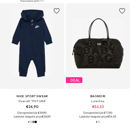
DEAL
NIKE SPORTSWEAR
BAGMORI
Overall 'FUTURA'
Luiertas
€26,90
€54,53
Oorspronkelijk: €29,90
Oorspronkelijk: €77,90
Laatste laagste prijs:
€26,90
Laatste laagste prijs:
€54,53