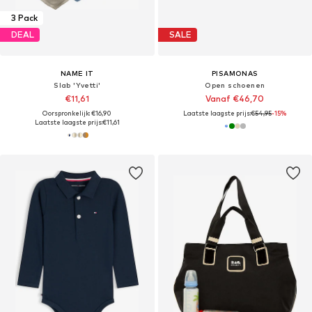
3 Pack
DEAL
SALE
NAME IT
PISAMONAS
Slab 'Yvetti'
Open schoenen
€11,61
Vanaf €46,70
Oorspronkelijk: €16,90
Laatste laagste prijs:
€54,95
-15%
Laatste laagste prijs:
€11,61