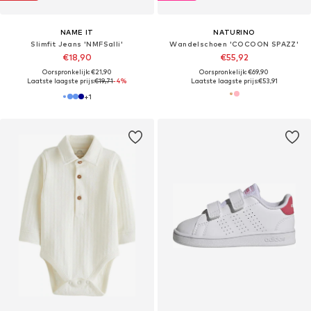
NAME IT
NATURINO
Slimfit Jeans 'NMFSalli'
Wandelschoen 'COCOON SPAZZ'
€18,90
€55,92
Oorspronkelijk: €21,90
Oorspronkelijk: €69,90
Laatste laagste prijs:
€19,71
-4%
Laatste laagste prijs:
€53,91
+
1