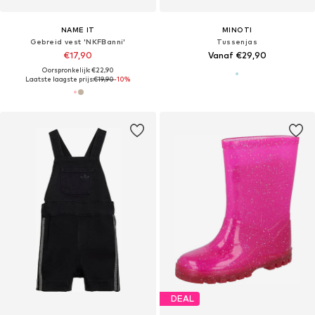
NAME IT
MINOTI
Gebreid vest 'NKFBanni'
Tussenjas
€17,90
Vanaf €29,90
Oorspronkelijk: €22,90
Laatste laagste prijs:
€19,90
-10%
DEAL