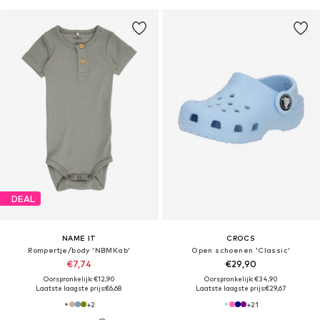
DEAL
NAME IT
CROCS
Rompertje/body 'NBMKab'
Open schoenen 'Classic'
€7,74
€29,90
Oorspronkelijk: €12,90
Oorspronkelijk: €34,90
Laatste laagste prijs:
€6,68
Laatste laagste prijs:
€29,67
+
2
+
21