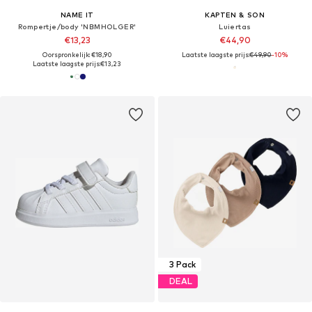
NAME IT
KAPTEN & SON
Rompertje/body 'NBMHOLGER'
Luiertas
€13,23
€44,90
Oorspronkelijk: €18,90
Laatste laagste prijs:
€49,90
-10%
Laatste laagste prijs:
€13,23
3 Pack
DEAL