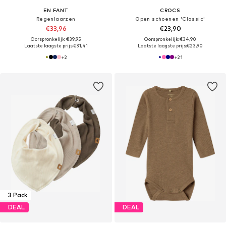
EN FANT
CROCS
Regenlaarzen
Open schoenen 'Classic'
€33,96
€23,90
Oorspronkelijk: €39,95
Oorspronkelijk: €34,90
Laatste laagste prijs:
€31,41
Laatste laagste prijs:
€23,90
+
2
+
21
3 Pack
DEAL
DEAL