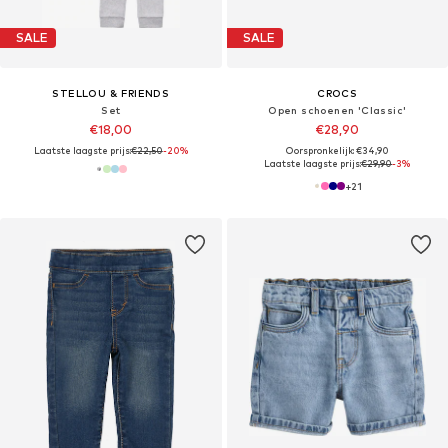
SALE
SALE
STELLOU & FRIENDS
CROCS
Set
Open schoenen 'Classic'
€18,00
€28,90
Laatste laagste prijs:
€22,50
-20%
Oorspronkelijk: €34,90
Laatste laagste prijs:
€29,90
-3%
+
21