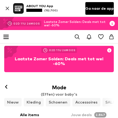
ABOUT YOU App
Ga naar de app
(152.700)
Laatste Zomer Solden: Deals met tot
02
D
11
U
25
M
57
S
wel -60%
02
D
11
U
25
M
57
S
Laatste Zomer Solden: Deals met tot wel
-60%
Mode
(Effen) voor baby's
Nieuw
Kleding
Schoenen
Accessoires
SALE
Alle items
Jouw deals
2.847