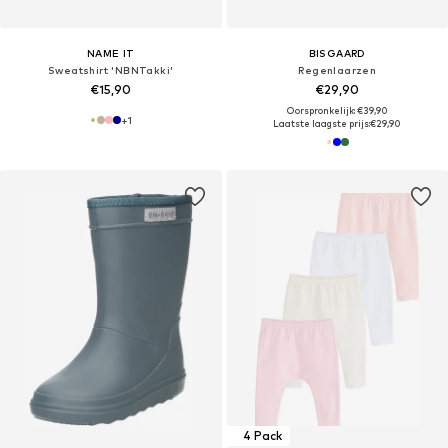
NAME IT
BISGAARD
Sweatshirt 'NBNTakki'
Regenlaarzen
€15,90
€29,90
Oorspronkelijk: €39,90
+
1
Laatste laagste prijs:
€29,90
4 Pack