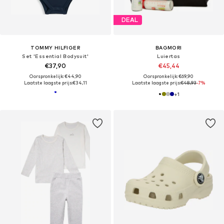
DEAL
TOMMY HILFIGER
BAGMORI
Set 'Essential Bodysuit'
Luiertas
€37,90
€45,44
Oorspronkelijk: €44,90
Oorspronkelijk: €69,90
Laatste laagste prijs:
€34,11
Laatste laagste prijs:
€48,93
-7%
+
1