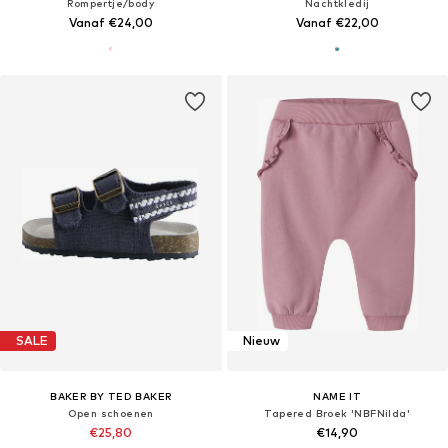
Rompertje/body
Nachtkledij
Vanaf €24,00
Vanaf €22,00
SALE
Nieuw
BAKER BY TED BAKER
NAME IT
Open schoenen
Tapered Broek 'NBFNilda'
€25,80
€14,90