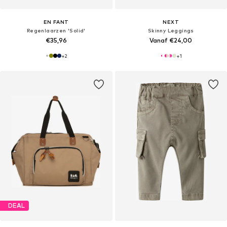
EN FANT
NEXT
Regenlaarzen 'Solid'
Skinny Leggings
€35,96
Vanaf €24,00
+
2
+
1
DEAL