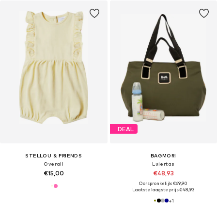
DEAL
STELLOU & FRIENDS
BAGMORI
Overall
Luiertas
€15,00
€48,93
Oorspronkelijk: €69,90
Laatste laagste prijs:
€48,93
+
1