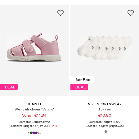
6er Pack
DEAL
DEAL
HUMMEL
NIKE SPORTSWEAR
Wandelschoen 'Velcro'
Sokken
Vanaf €14,34
€10,80
Oorspronkelijk: €39,90
Oorspronkelijk: €18,00
Laatste laagste prijs:
€16,73
-14%
Laatste laagste prijs:
€9,03
+
5