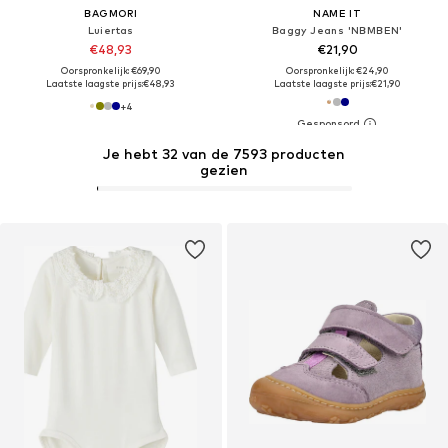
BAGMORI
NAME IT
Luiertas
Baggy Jeans 'NBMBEN'
€48,93
€21,90
Oorspronkelijk: €69,90
Oorspronkelijk: €24,90
Laatste laagste prijs:
€48,93
Laatste laagste prijs:
€21,90
+
4
Je hebt 32 van de 7593 producten
gezien