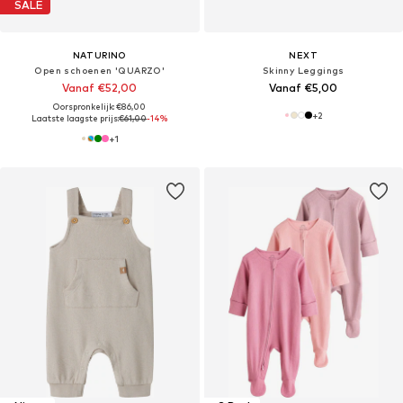
SALE
NATURINO
NEXT
Open schoenen 'QUARZO'
Skinny Leggings
Vanaf €52,00
Vanaf €5,00
Oorspronkelijk: €86,00
+
2
Laatste laagste prijs:
€61,00
-14%
+
1