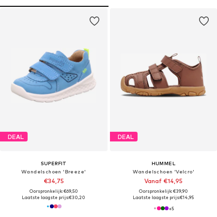
DEAL
DEAL
SUPERFIT
HUMMEL
Wandelschoen 'Breeze'
Wandelschoen 'Velcro'
€34,75
Vanaf €14,95
Oorspronkelijk: €69,50
Oorspronkelijk: €39,90
Laatste laagste prijs:
€30,20
Laatste laagste prijs:
€14,95
+
5