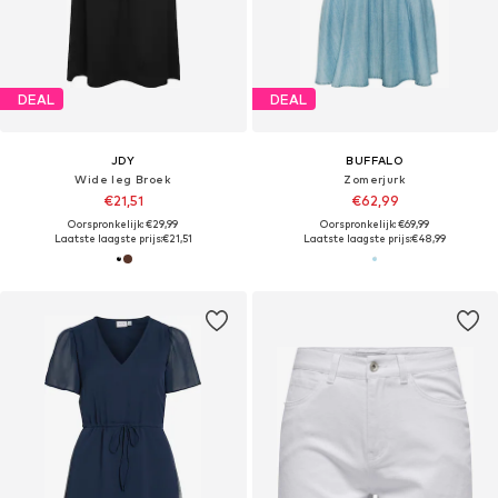
DEAL
DEAL
JDY
BUFFALO
Wide leg Broek
Zomerjurk
€21,51
€62,99
Oorspronkelijk: €29,99
Oorspronkelijk: €69,99
Laatste laagste prijs:
€21,51
Laatste laagste prijs:
€48,99