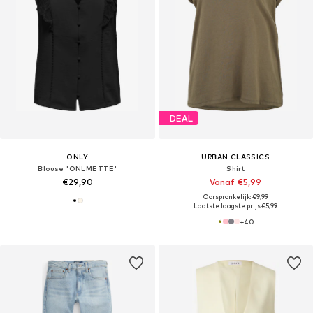
DEAL
ONLY
URBAN CLASSICS
Blouse 'ONLMETTE'
Shirt
€29,90
Vanaf €5,99
Oorspronkelijk: €9,99
Laatste laagste prijs:
€5,99
+
40