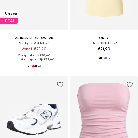
Unisex
DEAL
ADIDAS SPORTSWEAR
ONLY
Muiltjes 'Adilette'
Shirt 'ONLFree'
Vanaf €25,20
€21,90
Oorspronkelijk: €28,00
+
4
Laatste laagste prijs:
€22,40
+
6