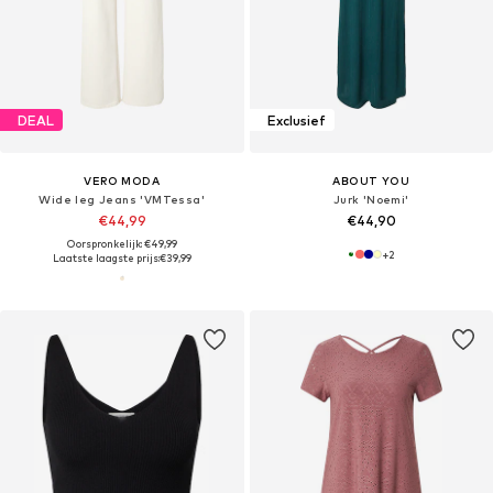
DEAL
Exclusief
VERO MODA
ABOUT YOU
Wide leg Jeans 'VMTessa'
Jurk 'Noemi'
€44,99
€44,90
Oorspronkelijk: €49,99
+
2
Laatste laagste prijs:
€39,99