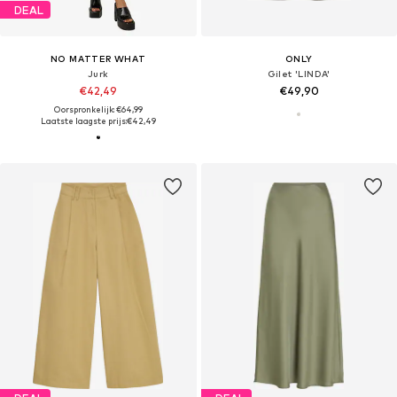
DEAL
NO MATTER WHAT
ONLY
Jurk
Gilet 'LINDA'
€42,49
€49,90
Oorspronkelijk: €64,99
Laatste laagste prijs:
€42,49