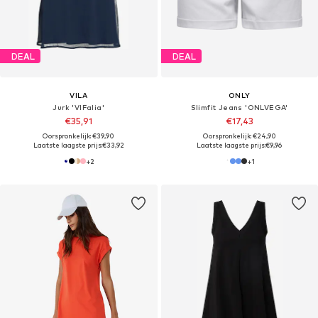
DEAL
DEAL
VILA
ONLY
Jurk 'VIFalia'
Slimfit Jeans 'ONLVEGA'
€35,91
€17,43
Oorspronkelijk: €39,90
Oorspronkelijk: €24,90
Laatste laagste prijs:
€33,92
Laatste laagste prijs:
€9,96
+
2
+
1