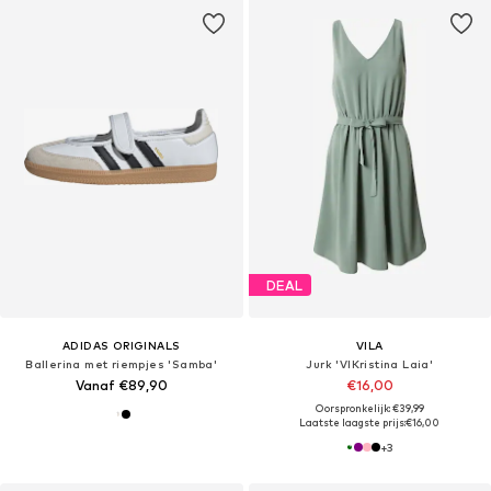
DEAL
ADIDAS ORIGINALS
VILA
Ballerina met riempjes 'Samba'
Jurk 'VIKristina Laia'
Vanaf €89,90
€16,00
Oorspronkelijk: €39,99
Laatste laagste prijs:
€16,00
+
3