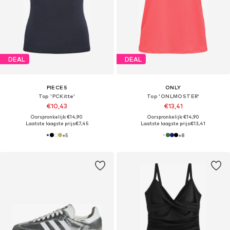
DEAL
DEAL
PIECES
ONLY
Top 'PCKitte'
Top 'ONLMOSTER'
€10,43
€13,41
Oorspronkelijk: €14,90
Oorspronkelijk: €14,90
Laatste laagste prijs:
€7,45
Laatste laagste prijs:
€13,41
+
5
+
8