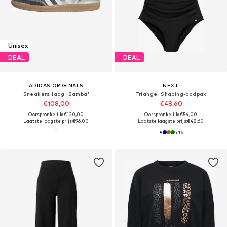
Unisex
DEAL
DEAL
ADIDAS ORIGINALS
NEXT
Sneakers laag 'Samba'
Triangel Shaping-badpak
€108,00
€48,60
Oorspronkelijk: €120,00
Oorspronkelijk: €54,00
Laatste laagste prijs:
€96,00
Laatste laagste prijs:
€48,60
+
16