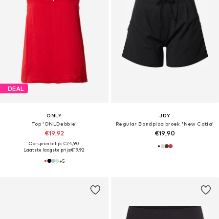
DEAL
ONLY
JDY
Top 'ONLDebbie'
Regular Bandplooibroek 'New Catia'
€19,92
€19,90
Oorspronkelijk: €24,90
Laatste laagste prijs:
€19,92
+
5