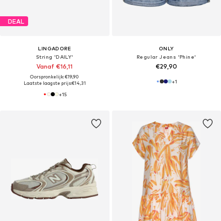
DEAL
LINGADORE
ONLY
String 'DAILY'
Regular Jeans 'Phine'
Vanaf €16,11
€29,90
Oorspronkelijk: €19,90
+
1
Laatste laagste prijs:
€14,31
+
15