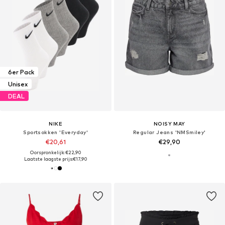
6er Pack
Unisex
DEAL
NIKE
NOISY MAY
Sportsokken 'Everyday'
Regular Jeans 'NMSmiley'
€20,61
€29,90
Oorspronkelijk: €22,90
Laatste laagste prijs:
€17,90