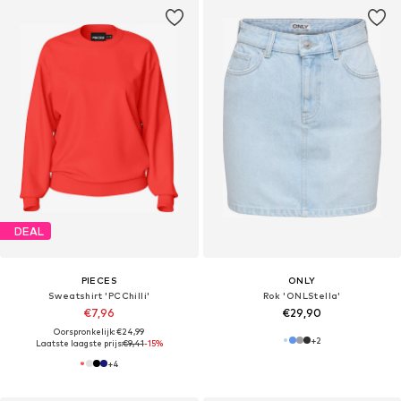
DEAL
PIECES
ONLY
Sweatshirt 'PCChilli'
Rok 'ONLStella'
€7,96
€29,90
Oorspronkelijk: €24,99
+
2
Laatste laagste prijs:
€9,41
-15%
+
4