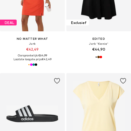
DEAL
Exclusief
NO MATTER WHAT
EDITED
Jurk
Jurk 'Kenia'
€42,49
€44,90
Oorspronkelijk: €64,99
Laatste laagste prijs:
€42,49