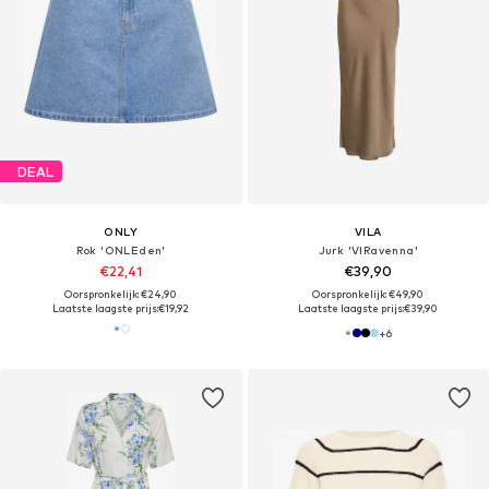
DEAL
ONLY
VILA
Rok 'ONLEden'
Jurk 'VIRavenna'
€22,41
€39,90
Oorspronkelijk: €24,90
Oorspronkelijk: €49,90
Laatste laagste prijs:
€19,92
Laatste laagste prijs:
€39,90
+
6