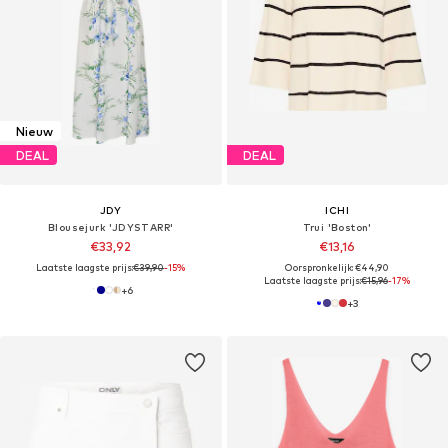
Nieuw
DEAL
DEAL
JDY
ICHI
Blousejurk 'JDYSTARR'
Trui 'Boston'
€33,92
€13,16
Laatste laagste prijs:
€39,90
-15%
Oorspronkelijk: €44,90
Laatste laagste prijs:
€15,96
-17%
+
6
+
3