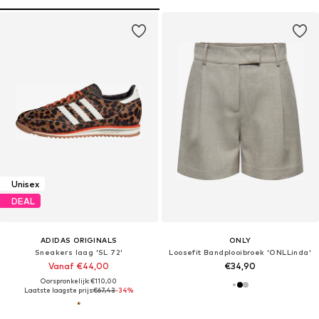
Unisex
DEAL
ADIDAS ORIGINALS
ONLY
Sneakers laag 'SL 72'
Loosefit Bandplooibroek 'ONLLinda'
Vanaf €44,00
€34,90
Oorspronkelijk: €110,00
Laatste laagste prijs:
€67,43
-34%