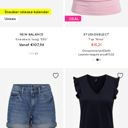
Sneaker release kalender
Unisex
DEAL
NEW BALANCE
STUDIOSELECT
Sneakers laag '530'
Top 'Nina'
Vanaf €107,96
€15,21
Oorspronkelijk: €16,90
+
1
Laatste laagste prijs:
€13,52