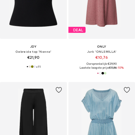
DEAL
JDY
ONLY
Gebreide top 'Nanna'
Jurk 'ONLSMILLA'
€21,90
€10,76
Oorspronkelijk: €29,90
+
11
Laatste laagste prijs:
€11,96
-10%