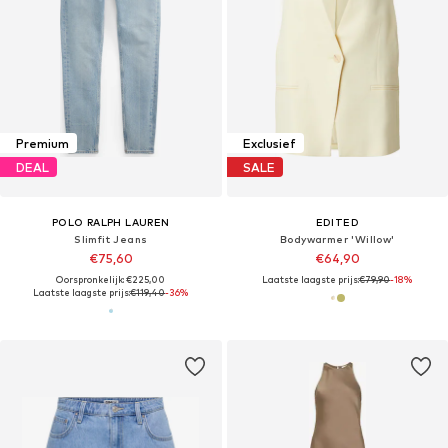
Premium
Exclusief
DEAL
SALE
POLO RALPH LAUREN
EDITED
Slimfit Jeans
Bodywarmer 'Willow'
€75,60
€64,90
Oorspronkelijk: €225,00
Laatste laagste prijs:
€79,90
-18%
Laatste laagste prijs:
€119,40
-36%