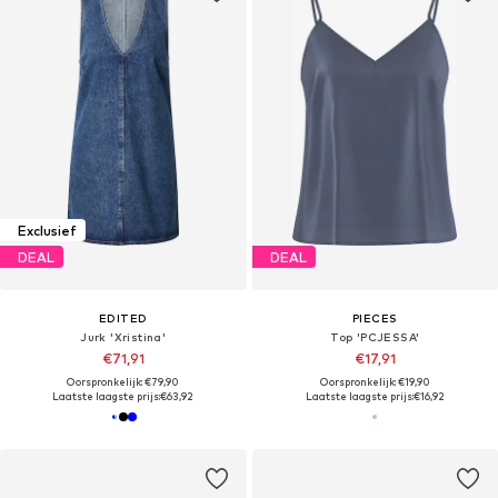
Exclusief
DEAL
DEAL
EDITED
PIECES
Jurk 'Xristina'
Top 'PCJESSA'
€71,91
€17,91
Oorspronkelijk: €79,90
Oorspronkelijk: €19,90
Laatste laagste prijs:
€63,92
Laatste laagste prijs:
€16,92