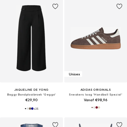
Unisex
JAQUELINE DE YONG
ADIDAS ORIGINALS
Baggy Bandplooibroek 'Geggo'
Sneakers laag 'Handball Spezial'
€29,90
Vanaf €98,96
+
25