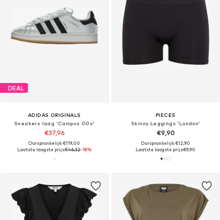
DEAL
ADIDAS ORIGINALS
PIECES
Sneakers laag 'Campus 00s'
Skinny Leggings 'London'
€37,96
€9,90
Oorspronkelijk: €119,00
Oorspronkelijk: €12,90
Laatste laagste prijs:
€46,32
-18%
Laatste laagste prijs:
€9,90