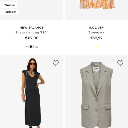
Nieuw
Unisex
NEW BALANCE
S.OLIVER
Sneakers laag '530'
Zomerjurk
€119,00
€59,99
+
4