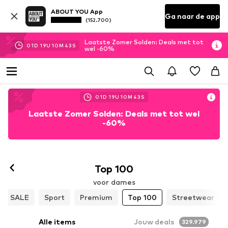
ABOUT YOU App
Ga naar de app
(152.700)
Laatste Zomer Solden: Deals met tot
01
D
19
U
10
M
41
S
wel -60%
01
D
19
U
10
M
41
S
Laatste Zomer Solden: Deals met tot wel
-60%
Top 100
voor dames
SALE
Sport
Premium
Top 100
Streetwear
Alle items
Jouw deals
329.979