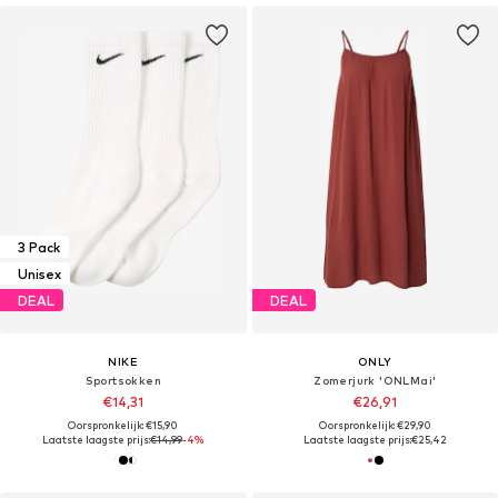
3 Pack
Unisex
DEAL
DEAL
NIKE
ONLY
Sportsokken
Zomerjurk 'ONLMai'
€14,31
€26,91
Oorspronkelijk: €15,90
Oorspronkelijk: €29,90
Laatste laagste prijs:
€14,99
-4%
Laatste laagste prijs:
€25,42