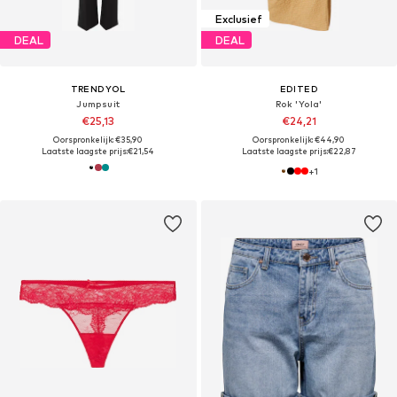
Exclusief
DEAL
DEAL
TRENDYOL
EDITED
Jumpsuit
Rok 'Yola'
€25,13
€24,21
Oorspronkelijk: €35,90
Oorspronkelijk: €44,90
Laatste laagste prijs:
€21,54
Laatste laagste prijs:
€22,87
+
1