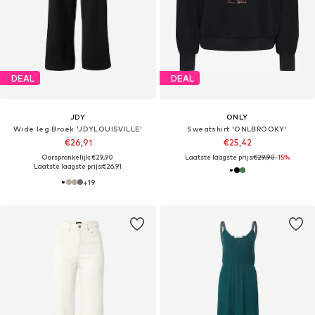
DEAL
DEAL
JDY
ONLY
Wide leg Broek 'JDYLOUISVILLE'
Sweatshirt 'ONLBROOKY'
€26,91
€25,42
Oorspronkelijk: €29,90
Laatste laagste prijs:
€29,90
-15%
Laatste laagste prijs:
€26,91
+
19