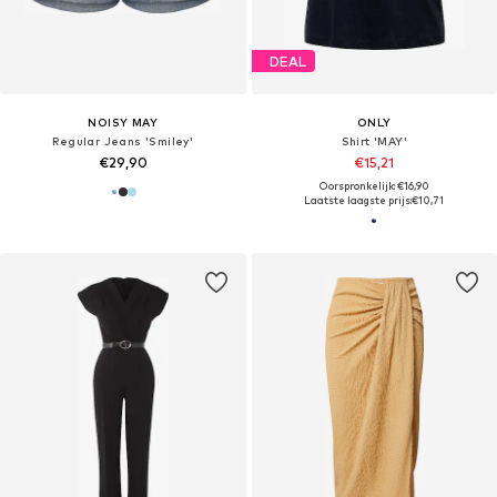
DEAL
NOISY MAY
ONLY
Regular Jeans 'Smiley'
Shirt 'MAY'
€29,90
€15,21
Oorspronkelijk: €16,90
Laatste laagste prijs:
€10,71