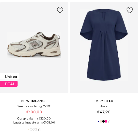
Unisex
DEAL
NEW BALANCE
IMILY BELA
Sneakers laag '530'
Jurk
€108,00
€47,90
Oorspronkelijk: €120,00
+
1
Laatste laagste prijs:
€108,00
+
1