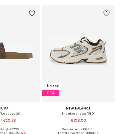
Unisex
DEAL
PUMA
NEW BALANCE
 'Leadcat 20'
Sneakers laag '530'
f €20,93
€108,00
+
1
kelijk: €29,90
Oorspronkelijk: €120,00
r in vele maten
Beschikbaar in vele maten
e prijs:
€23,92
-12%
Laatste laagste prijs:
€108,00