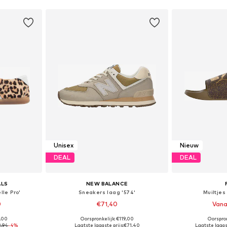
Unisex
Nieuw
DEAL
DEAL
ALS
NEW BALANCE
le Pro'
Sneakers laag '574'
Muiltjes
0
€71,40
Vana
+
17
9,00
Oorspronkelijk: €119,00
Oorspron
 maten
Beschikbaar in vele maten
Beschikbaa
3,94
-4%
Laatste laagste prijs:
€71,40
Laatste laagst