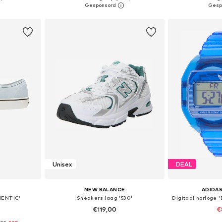
dje
In winkelmandje
In wi
Unisex
DEAL
NEW BALANCE
ADIDAS
HENTIC'
Sneakers laag '530'
€119,00
€