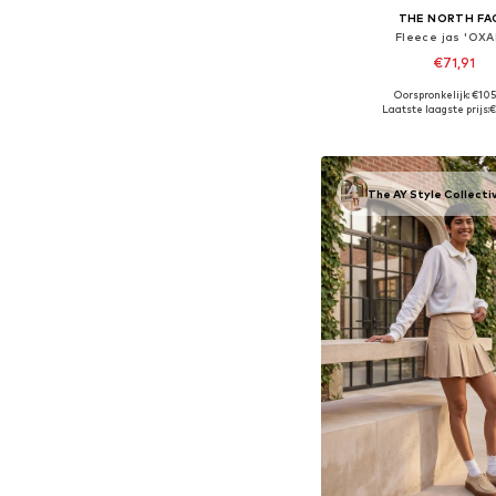
THE NORTH FA
Fleece jas 'OXA
€71,91
Oorspronkelijk: €10
Beschikbare maten: S, 
Laatste laagste prijs:
€
In winkelman
The AY Style Collecti