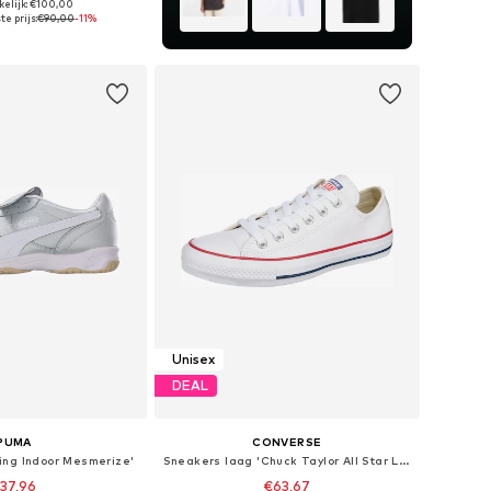
kelijk: €100,00
 maten: One Size
e prijs:
€90,00
-11%
nkelmandje
Unisex
DEAL
PUMA
CONVERSE
ing Indoor Mesmerize'
Sneakers laag 'Chuck Taylor All Star Leather'
37,96
€63,67