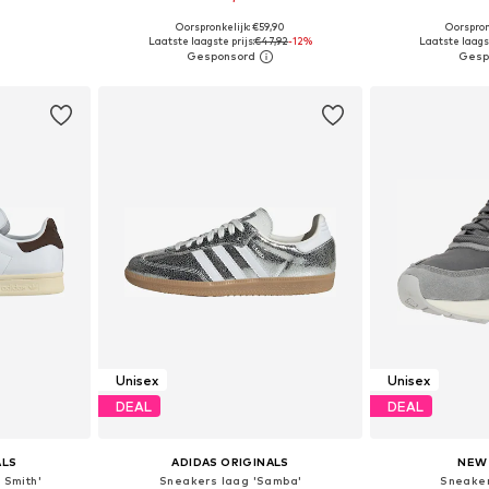
+
1
Oorspronkelijk: €59,90
Oorspron
 maten
Beschikbaar in vele maten
Beschikbaa
Laatste laagste prijs:
€47,92
-12%
Laatste laagst
dje
In winkelmandje
In wi
Unisex
Unisex
DEAL
DEAL
ALS
ADIDAS ORIGINALS
NEW
 Smith'
Sneakers laag 'Samba'
Sneaker