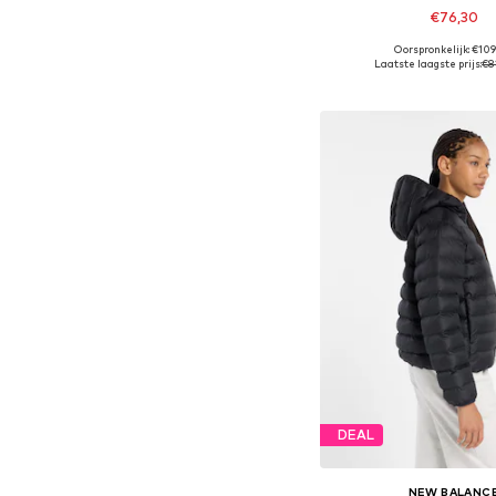
€76,30
Oorspronkelijk: €10
Beschikbaar in vele
Laatste laagste prijs:
€8
In winkelman
DEAL
NEW BALANC