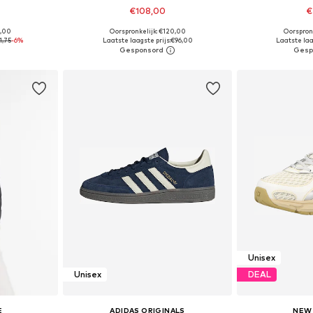
€108,00
€
9,00
Oorspronkelijk: €120,00
Oorspron
 maten
Beschikbaar in vele maten
Beschikbaa
1,75
-6%
Laatste laagste prijs:
€96,00
Laatste laag
dje
In winkelmandje
In wi
Unisex
Unisex
DEAL
E
ADIDAS ORIGINALS
NEW