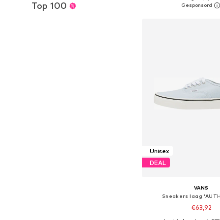
Top 100
In winkelman
Unisex
DEAL
VANS
Sneakers laag 'AUT
€63,92