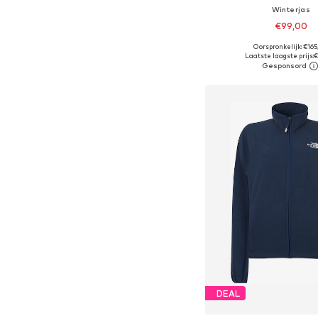
Winterjas
€99,00
Oorspronkelijk: €16
Beschikbare maten: XS, S
Laatste laagste prijs:
€
In winkelman
DEAL