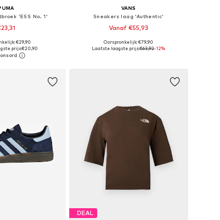
PUMA
VANS
tbroek 'ESS No. 1'
Sneakers laag 'Authentic'
23,31
Vanaf €55,93
+
1
kelijk: €29,90
Oorspronkelijk: €79,90
ten: XS, S, M, L, XL
Beschikbaar in vele maten
gste prijs:
€20,90
Laatste laagste prijs:
€63,92
-12%
nkelmandje
In winkelmandje
DEAL