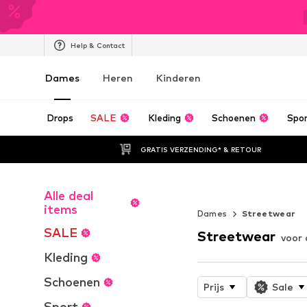
Help & Contact
Dames
Heren
Kinderen
Drops
SALE
Kleding
Schoenen
Spo
GRATIS VERZENDING* & RETOUR
Alle deal
Eeuwige Zome
items
Dames
Streetwear
SALE
Streetwear
voor
Kleding
Schoenen
Prijs
Sale
Sport