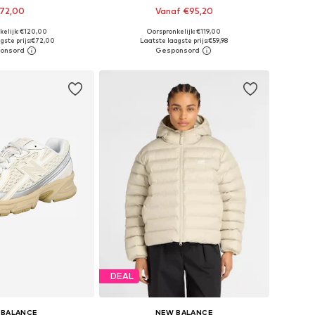
72,00
Vanaf €95,20
+
6
kelijk: €120,00
Oorspronkelijk: €119,00
r in vele maten
Beschikbaar in vele maten
ste prijs:
€72,00
Laatste laagste prijs:
€59,98
nkelmandje
In winkelmandje
DEAL
 BALANCE
NEW BALANCE