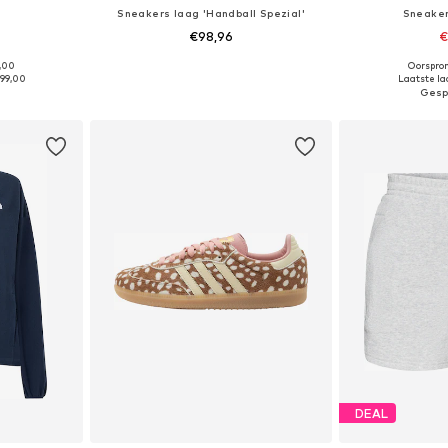
Sneakers laag 'Handball Spezial'
Sneaker
€98,96
€
5,00
Oorspron
, M, L, XL
Beschikbaar in vele maten
Beschikbaa
99,00
Laatste laa
dje
In winkelmandje
In wi
DEAL