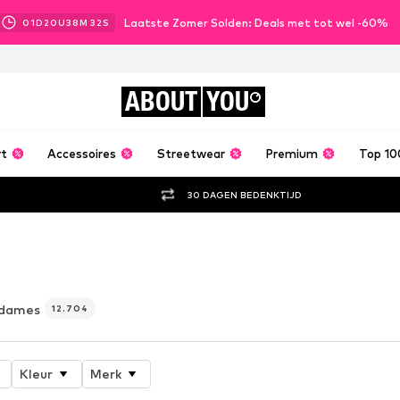
Laatste Zomer Solden: Deals met tot wel -60%
01
D
20
U
38
M
30
S
ABOUT
YOU
rt
Accessoires
Streetwear
Premium
Top 10
30 DAGEN BEDENKTIJD
r
 dames
12.704
Kleur
Merk