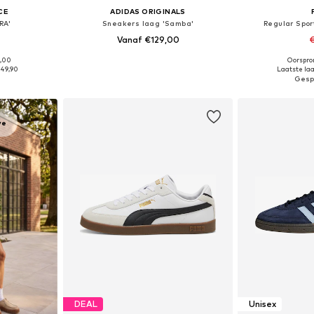
CE
ADIDAS ORIGINALS
RA'
Sneakers laag 'Samba'
Regular Spor
Vanaf €129,00
€
5,00
Oorspron
M, L, XL
Beschikbaar in vele maten
Beschikbare ma
49,90
Laatste laa
dje
In winkelmandje
In wi
ve
DEAL
Unisex