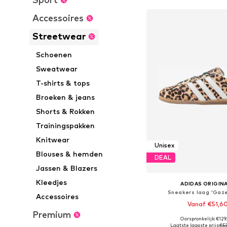
Accessoires
Streetwear
Schoenen
Sweatwear
T-shirts & tops
Broeken & jeans
Shorts & Rokken
Trainingspakken
Knitwear
Unisex
Blouses & hemden
DEAL
Jassen & Blazers
Kleedjes
ADIDAS ORIGIN
Sneakers laag 'Gazel
Accessoires
Vanaf €51,6
Premium
Oorspronkelijk: €12
Beschikbaar in vele
Laatste laagste prijs:
€5