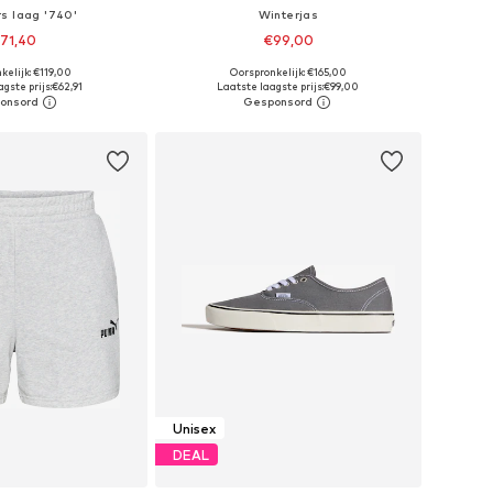
s laag '740'
Winterjas
71,40
€99,00
+
22
kelijk: €119,00
Oorspronkelijk: €165,00
r in vele maten
Beschikbare maten: XS, S, M, L, XL
gste prijs:
€62,91
Laatste laagste prijs:
€99,00
nkelmandje
In winkelmandje
Unisex
DEAL