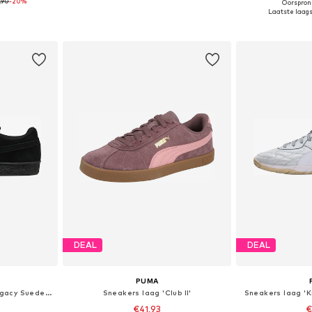
,90
-20%
Oorspron
 maten
Beschikbaar in vele maten
Beschikbare
Laatste laagst
dje
In winkelmandje
In wi
DEAL
DEAL
PUMA
Sneakers laag 'Porsche Legacy Suede Classic'
Sneakers laag 'Club II'
Sneakers laag 'K
€41,93
€