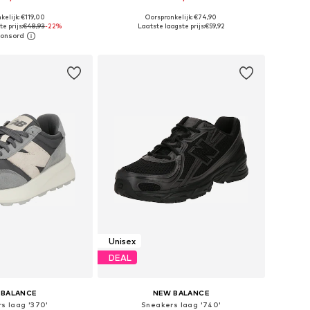
kelijk: €119,00
Oorspronkelijk: €74,90
r in vele maten
Beschikbaar in vele maten
e prijs:
€48,93
-22%
Laatste laagste prijs:
€59,92
nkelmandje
In winkelmandje
Unisex
DEAL
 BALANCE
NEW BALANCE
s laag '370'
Sneakers laag '740'