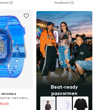
nkelmandje
In winkelmandje
Beat-ready
pasvormen
 ORIGINALS
Digitaal horloge 'DIGITAL TWO CRYSTAL'
80,00