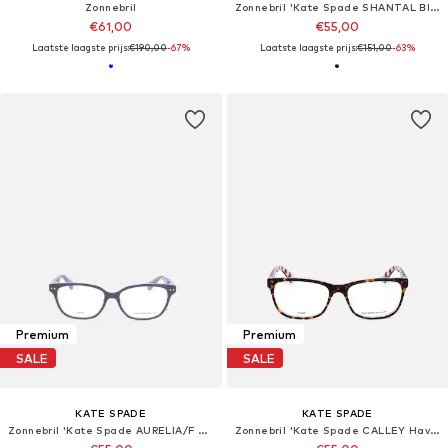
Zonnebril
Zonnebril 'Kate Spade SHANTAL Black white 50/17/135 WOMAN Eyewear Frame'
€61,00
€55,00
Laatste laagste prijs:
€190,00
-67%
Laatste laagste prijs:
€151,00
-63%
Premium
Premium
SALE
SALE
KATE SPADE
KATE SPADE
Zonnebril 'Kate Spade AURELIA/F Blue 52/15/140 WOMAN Eyewear Frame'
Zonnebril 'Kate Spade CALLEY Havana 54/15/140 WOMAN Eyewear Frame'