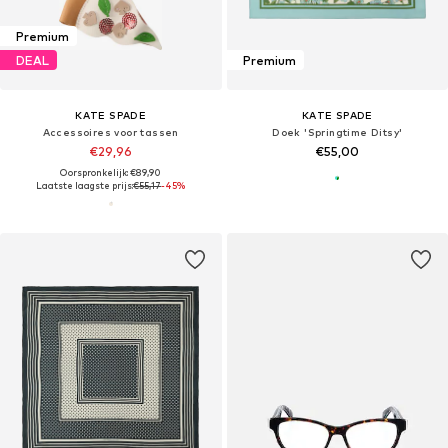
Premium
DEAL
Premium
KATE SPADE
KATE SPADE
Accessoires voor tassen
Doek 'Springtime Ditsy'
€29,96
€55,00
Oorspronkelijk: €89,90
Laatste laagste prijs:
€55,17
-45%