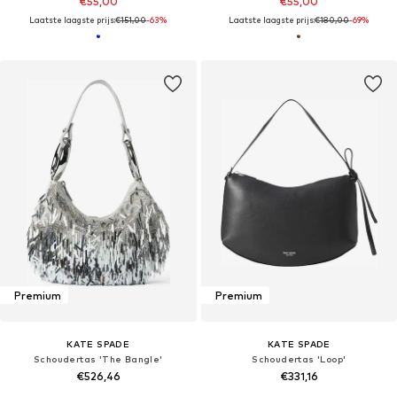
€55,00
€55,00
Laatste laagste prijs:
€151,00
-63%
Laatste laagste prijs:
€180,00
-69%
Premium
Premium
KATE SPADE
KATE SPADE
Schoudertas 'The Bangle'
Schoudertas 'Loop'
€526,46
€331,16