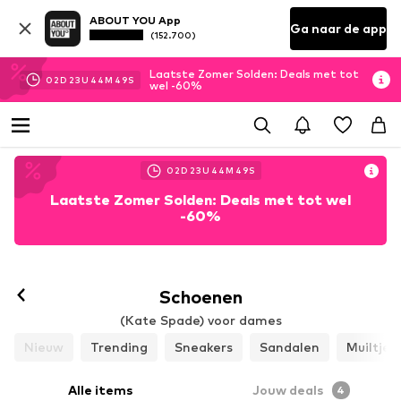
ABOUT YOU App
Ga naar de app
(152.700)
Laatste Zomer Solden: Deals met tot
02
D
23
U
44
M
47
S
wel -60%
02
D
23
U
44
M
47
S
Laatste Zomer Solden: Deals met tot wel
-60%
Schoenen
(Kate Spade) voor dames
Nieuw
Trending
Sneakers
Sandalen
Muiltjes
Alle items
Jouw deals
4