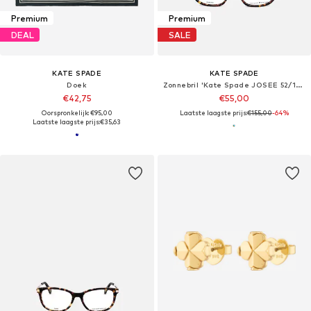
Premium
Premium
DEAL
SALE
KATE SPADE
KATE SPADE
Doek
Zonnebril 'Kate Spade JOSEE 52/15/135 Eyewear Frame'
€42,75
€55,00
Oorspronkelijk: €95,00
Laatste laagste prijs:
€155,00
-64%
Laatste laagste prijs:
€35,63