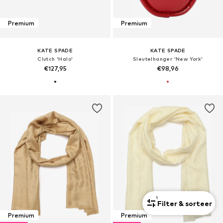
Premium
Premium
KATE SPADE
KATE SPADE
Clutch 'Halo'
Sleutelhanger 'New York'
€127,95
€98,96
1
Filter & sorteer
Premium
Premium