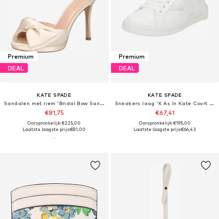
Premium
Premium
DEAL
DEAL
KATE SPADE
KATE SPADE
Sandalen met riem 'Bridal Bow Sandals'
Sneakers laag 'K As In Kate Court Sneaker'
€81,75
€67,41
Oorspronkelijk: €225,00
Oorspronkelijk: €195,00
Laatste laagste prijs:
€81,00
Laatste laagste prijs:
€66,43