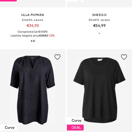
ULLA POPKEN
SHEEGO
Slimfit Jeans
Slimfit Jeans
€34,93
€54,99
Oorspronkelijk: €49,90
Laatste laagste prijs:
€39,92
-12%
Curvy
Curvy
DEAL