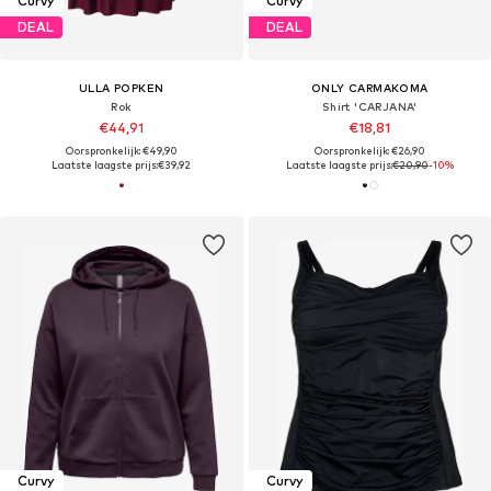
Curvy
Curvy
DEAL
DEAL
ULLA POPKEN
ONLY CARMAKOMA
Rok
Shirt 'CARJANA'
€44,91
€18,81
Oorspronkelijk: €49,90
Oorspronkelijk: €26,90
Laatste laagste prijs:
€39,92
Laatste laagste prijs:
€20,90
-10%
Curvy
Curvy