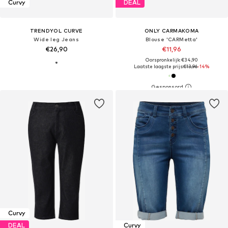
Curvy
DEAL
TRENDYOL CURVE
ONLY CARMAKOMA
Wide leg Jeans
Blouse 'CARMetta'
€26,90
€11,96
Oorspronkelijk: €34,90
Laatste laagste prijs:
€13,96
-14%
Curvy
DEAL
Curvy