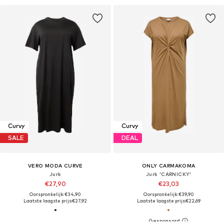
Curvy
Curvy
SALE
DEAL
VERO MODA CURVE
ONLY CARMAKOMA
Jurk
Jurk 'CARNICKY'
€27,90
€23,03
Oorspronkelijk: €34,90
Oorspronkelijk: €39,90
Laatste laagste prijs:
€27,92
Laatste laagste prijs:
€22,69