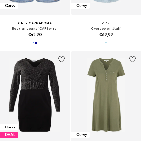
Curvy
Curvy
ONLY CARMAKOMA
ZIZZI
Regular Jeans 'CARSonny'
Overgooier 'Jtali'
€42,90
€69,99
Curvy
DEAL
Curvy