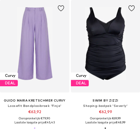
Curvy
Curvy
DEAL
DEAL
GUIDO MARIA KRETSCHMER CURVY
SWIM BY ZIZZI
Loosefit Bandplooibroek 'Finja'
Shaping-badpak 'Severly'
€63,92
€62,99
Oorspronkelijk: €79,90
Oorspronkelijk: €69,99
Laatste laagste prijs:
€45,43
Laatste laagste prijs:
€48,99