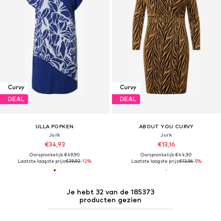
Curvy
Curvy
DEAL
DEAL
ULLA POPKEN
ABOUT YOU CURVY
Jurk
Jurk
€34,93
€13,16
Oorspronkelijk: €49,90
Oorspronkelijk: €44,90
Laatste laagste prijs:
€39,92
-12%
Laatste laagste prijs:
€13,96
-5%
Je hebt 32 van de 185373
producten gezien