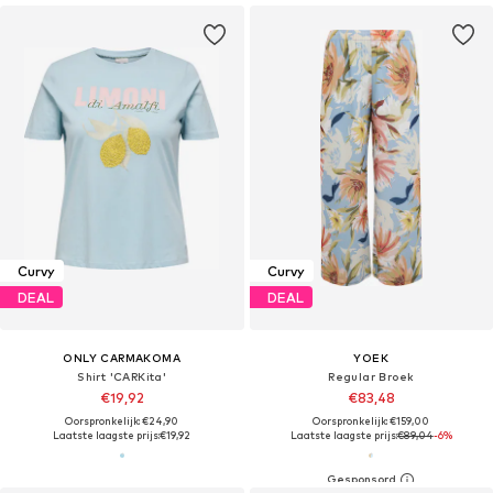
Curvy
Curvy
DEAL
DEAL
ONLY CARMAKOMA
YOEK
Shirt 'CARKita'
Regular Broek
€19,92
€83,48
Oorspronkelijk: €24,90
Oorspronkelijk: €159,00
Laatste laagste prijs:
€19,92
Laatste laagste prijs:
€89,04
-6%