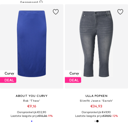
Curvy
Curvy
DEAL
DEAL
ABOUT YOU CURVY
ULLA POPKEN
Rok 'Thea'
Slimfit Jeans 'Sarah'
€9,16
€34,93
Oorspronkelijk: €32,90
Oorspronkelijk: €49,90
Laatste laagste prijs:
€10,36
-11%
Laatste laagste prijs:
€39,92
-12%