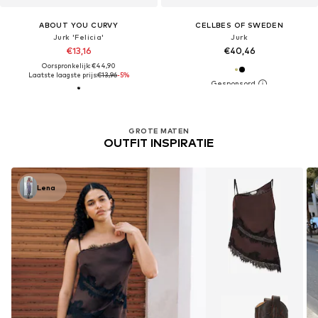
ABOUT YOU CURVY
CELLBES OF SWEDEN
Jurk 'Felicia'
Jurk
€13,16
€40,46
Oorspronkelijk: €44,90
Laatste laagste prijs:
€13,96
-5%
GROTE MATEN
OUTFIT INSPIRATIE
Lena