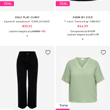
DEAL
DEAL
ONLY PLAY CURVY
SWIM BY ZIZZI
Sportief sweatvest 'ONPLOUNGE'
T-shirt Tankinitop 'SBASIC'
€33,92
€44,99
Laatste laagste prijs:
€39,90
-15%
Oorspronkelijk: €49,99
Laatste laagste prijs:
€44,99
Curvy