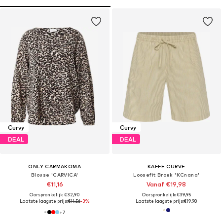
Curvy
Curvy
DEAL
DEAL
ONLY CARMAKOMA
KAFFE CURVE
Blouse 'CARVICA'
Loosefit Broek 'KCnana'
€11,16
Vanaf €19,98
Oorspronkelijk: €32,90
Oorspronkelijk: €39,95
Laatste laagste prijs:
€11,56
-3%
Laatste laagste prijs:
€19,98
+
7