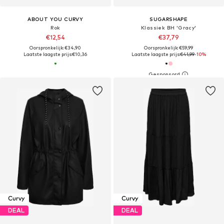
ABOUT YOU CURVY
SUGARSHAPE
Rok
Klassiek BH 'Gracy'
€12,54
€37,79
Oorspronkelijk: €34,90
Oorspronkelijk: €59,99
Laatste laagste prijs:
€10,36
Laatste laagste prijs:
€41,99
-10%
Curvy
Curvy
DEAL
DEAL