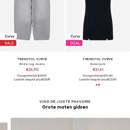
Curvy
Curvy
SALE
DEAL
TRENDYOL CURVE
TRENDYOL CURVE
Wide leg Jeans
Kokerjurk
€26,90
€31,41
Oorspronkelijk: €29,90
Oorspronkelijk: €34,90
Laatste laagste prijs:
€26,91
Laatste laagste prijs:
€23,90
VIND DE JUISTE PASVORM
Grote maten gidsen