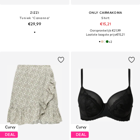
ZIZZI
ONLY CARMAKOMA
Tuniek 'Cananna'
Shirt
€29,99
€15,21
Oorspronkelijk: €21,99
Laatste laagste prijs:
€15,21
+
2
Curvy
Curvy
DEAL
DEAL