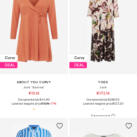
Curvy
Curvy
DEAL
DEAL
ABOUT YOU CURVY
YOEK
Jurk 'Sarina'
Jurk
€13,16
€172,16
Oorspronkelijk: €44,90
Oorspronkelijk: €269,00
Laatste laagste prijs:
€15,96
-17%
Laatste laagste prijs:
€127,20