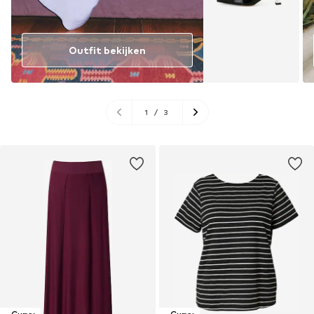
Outfit bekijken
1
/
3