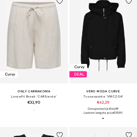
Curvy
Curvy
DEAL
ONLY CARMAKOMA
VERO MODA CURVE
Loosefit Broek 'CARSiesta'
Tussenparka 'VMCZOA'
€32,90
€42,29
Oorspronkelijk: €46,99
Laatste laagste prijs:
€39,90