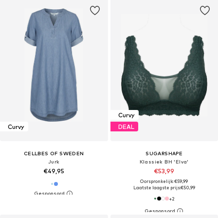
Curvy
Curvy
DEAL
CELLBES OF SWEDEN
SUGARSHAPE
Jurk
Klassiek BH 'Elva'
€49,95
€53,99
Oorspronkelijk: €59,99
Laatste laagste prijs:
€50,99
+
2