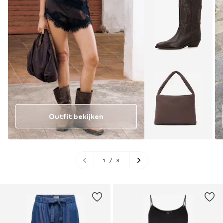
Outfit bekijken
1
/
3