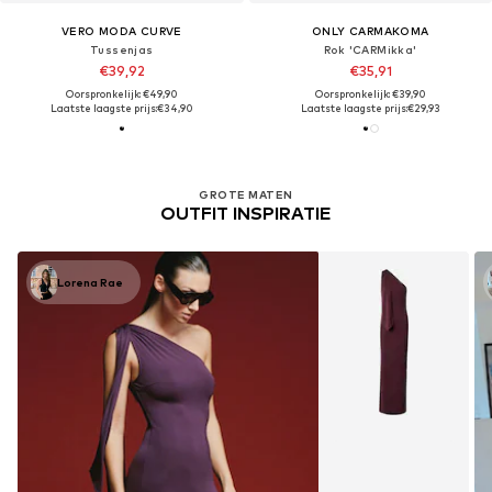
VERO MODA CURVE
ONLY CARMAKOMA
Tussenjas
Rok 'CARMikka'
€39,92
€35,91
Oorspronkelijk: €49,90
Oorspronkelijk: €39,90
Laatste laagste prijs:
€34,90
Laatste laagste prijs:
€29,93
GROTE MATEN
OUTFIT INSPIRATIE
Lorena Rae