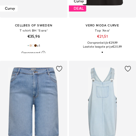
Curvy
Curvy
DEAL
CELLBES OF SWEDEN
VERO MODA CURVE
T-shirt BH 'Sara'
Top 'Ana'
€35,96
€21,51
Oorspronkelijk: €29,99
+
1
Laatste laagste prijs:
€20,99