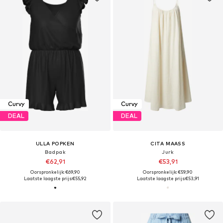
Curvy
Curvy
DEAL
DEAL
ULLA POPKEN
CITA MAASS
Badpak
Jurk
€62,91
€53,91
Oorspronkelijk: €69,90
Oorspronkelijk: €59,90
Laatste laagste prijs:
€55,92
Laatste laagste prijs:
€53,91