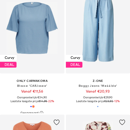
Curvy
Curvy
DEAL
DEAL
ONLY CARMAKOMA
Z-ONE
Blouse 'CARJosee'
Baggy Jeans 'Me44lda'
Vanaf €11,56
Vanaf €20,93
Oorspronkelijk: €34,90
Oorspronkelijk: €29,90
Laatste laagste prijs:
€14,95
-22%
Laatste laagste prijs:
€23,92
-12%