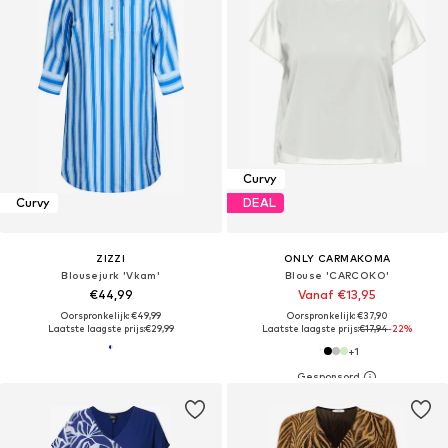
Curvy
Curvy
DEAL
ZIZZI
ONLY CARMAKOMA
Blousejurk 'Vkam'
Blouse 'CARCOKO'
€44,99
Vanaf €13,95
Oorspronkelijk: €49,99
Oorspronkelijk: €37,90
Laatste laagste prijs:
€29,99
Laatste laagste prijs:
€17,94
-22%
+
1