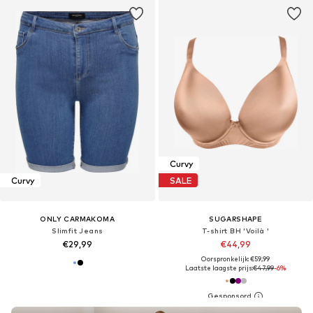
Curvy
Curvy
SALE
ONLY CARMAKOMA
SUGARSHAPE
Slimfit Jeans
T-shirt BH 'Voilà '
€29,99
€44,99
Oorspronkelijk: €59,99
Laatste laagste prijs:
€47,99
-6%