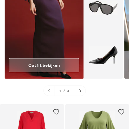
Outfit bekijken
1
/
3