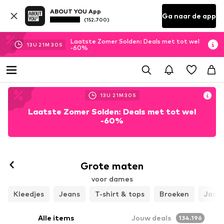
ABOUT YOU App
Ga naar de app
(152.700)
Laatste Zomer Solden: Deals met tot wel
13
U
21
M
27
S
-60%
13
U
21
M
27
S
Laatste Zomer Solden: Deals met tot wel
-60%
Grote maten
voor dames
Kleedjes
Jeans
T-shirt & tops
Broeken
Jass
Alle items
Jouw deals
134.196