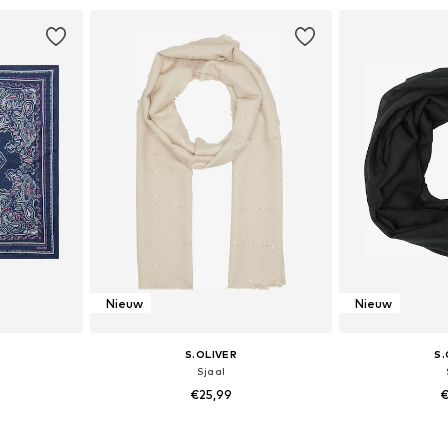
dje
In winkelmandje
In wi
Nieuw
Nieuw
S.OLIVER
S.
Sjaal
€25,99
€
ne Size
Beschikbare maten: 1
Beschikbare