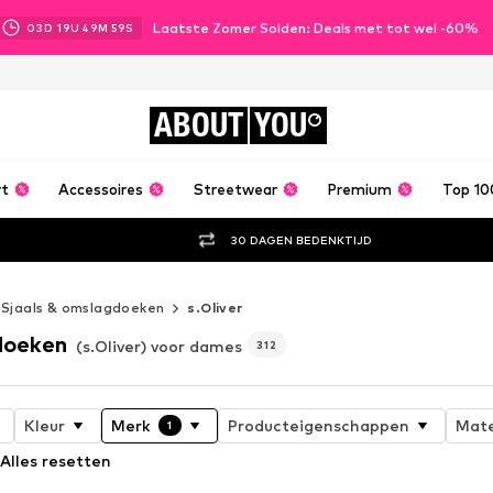
Laatste Zomer Solden: Deals met tot wel -60%
03
D
19
U
49
M
56
S
ABOUT
YOU
rt
Accessoires
Streetwear
Premium
Top 10
30 DAGEN BEDENKTIJD
Sjaals & omslagdoeken
s.Oliver
doeken
(s.Oliver) voor dames
312
Kleur
Merk
Producteigenschappen
Mate
1
Alles resetten