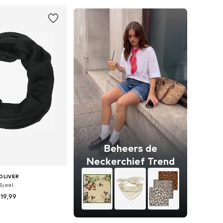
nkelmandje
In winkelmandje
Beheers de
Neckerchief Trend
OLIVER
Sjaal
19,99
 maten: One Size