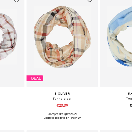
DEAL
S.OLIVER
S.
Tunnelsjaal
Tun
€23,39
€
Oorspronkelijk: €25,99
ne Size
Beschikbare maten: One Size
Beschikbare
Laatste laagste prijs:
€19,49
dje
In winkelmandje
In wi