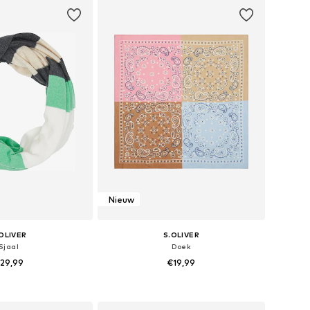
nkelmandje
In winkelmandje
Nieuw
OLIVER
S.OLIVER
Sjaal
Doek
29,99
€19,99
bare maten: 1
Beschikbare maten: One Size
nkelmandje
In winkelmandje