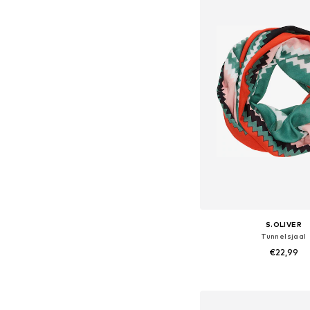
S.OLIVER
Tunnelsjaal
€22,99
Beschikbare maten: O
In winkelman