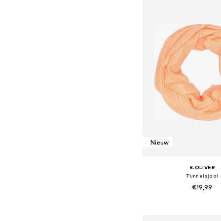
In winkelman
Nieuw
S.OLIVER
Tunnelsjaal
€19,99
Beschikbare mate
In winkelman