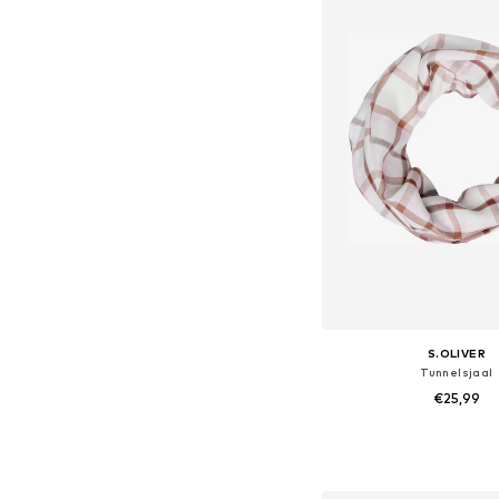
S.OLIVER
Tunnelsjaal
€25,99
Beschikbare maten: O
In winkelman