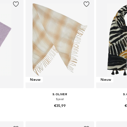
Nieuw
Nieuw
S.OLIVER
S.
Sjaal
€35,99
€
n: 1
Beschikbare maten: 1
Beschikbare
dje
In winkelmandje
In wi