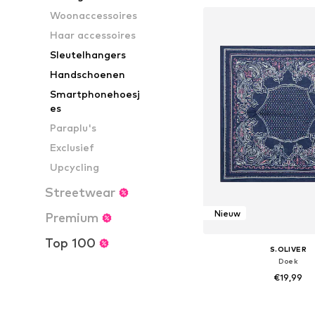
In winkelman
Woonaccessoires
Haar accessoires
Sleutelhangers
Handschoenen
Smartphonehoesj
es
Paraplu's
Exclusief
Upcycling
Streetwear
Nieuw
Premium
Top 100
S.OLIVER
Doek
€19,99
Beschikbare maten: O