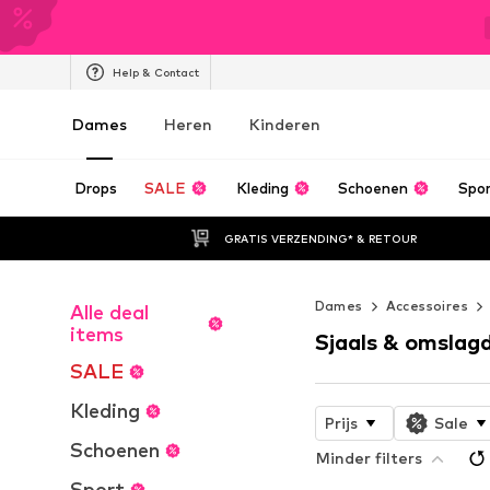
Help & Contact
Dames
Heren
Kinderen
Drops
SALE
Kleding
Schoenen
Spo
GRATIS VERZENDING* & RETOUR
Dames
Accessoires
Alle deal
items
Sjaals & omslag
SALE
Kleding
Prijs
Sale
Schoenen
Minder filters
Sport