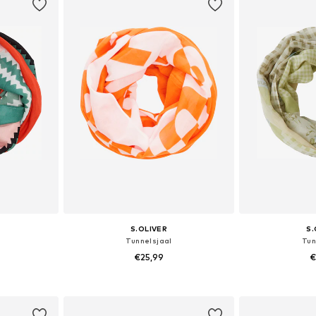
S.OLIVER
S.
Tunnelsjaal
Tun
€25,99
€
ne Size
Beschikbare maten: 1
Beschikbare
dje
In winkelmandje
In wi