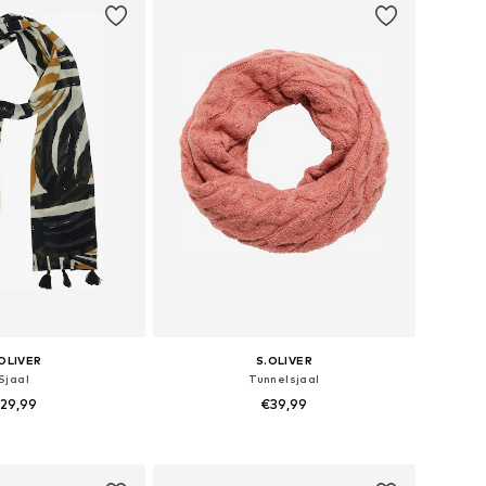
OLIVER
S.OLIVER
Sjaal
Tunnelsjaal
29,99
€39,99
 maten: One Size
Beschikbare maten: 1
nkelmandje
In winkelmandje