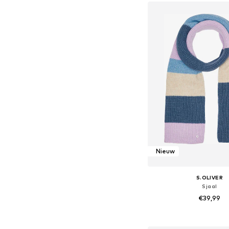
In winkelman
Nieuw
S.OLIVER
Sjaal
€39,99
Beschikbare mate