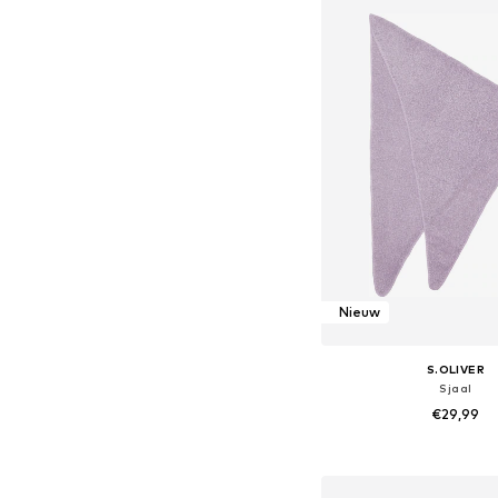
Nieuw
S.OLIVER
Sjaal
€29,99
Beschikbare mate
In winkelman