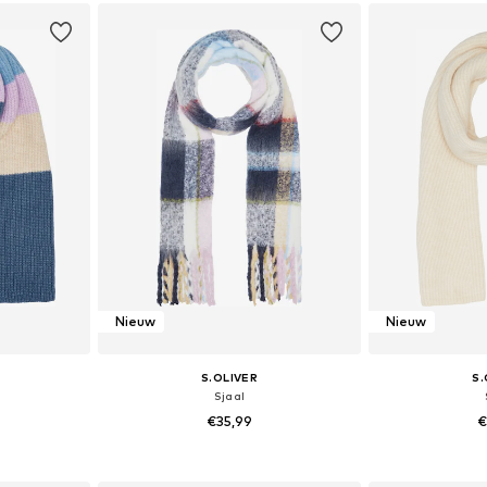
dje
In winkelmandje
In wi
Nieuw
Nieuw
S.OLIVER
S.
Sjaal
€35,99
€
n: 1
Beschikbare maten: 1
Beschik