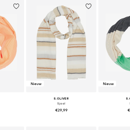
dje
In winkelmandje
In wi
Nieuw
Nieuw
S.OLIVER
S.
Sjaal
€29,99
€
n: 1
Beschikbare maten: 1
Beschik
dje
In winkelmandje
In wi