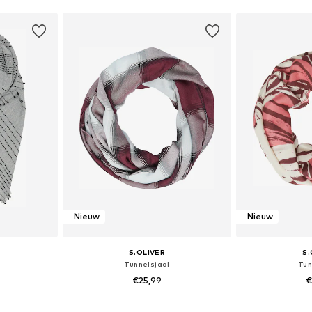
Nieuw
Nieuw
S.OLIVER
S.
Tunnelsjaal
Tun
€25,99
€
n: 1
Beschikbare maten: One Size
Beschikbare