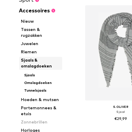
Accessoires
Nieuw
Tassen &
rugzakken
Juwelen
Riemen
Sjaals &
omslagdoeken
Sjaals
Omslagdoeken
Tunnelsjaals
Hoeden & mutsen
S.OLIVER
Portemonnees &
Sjaal
etuis
€29,99
Zonnebrillen
Beschikbare mate
Horloges