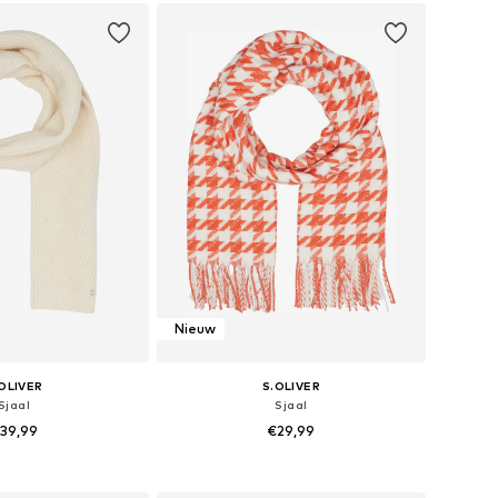
nkelmandje
Nieuw
OLIVER
S.OLIVER
Sjaal
Sjaal
39,99
€29,99
bare maten: 1
Beschikbare maten: 1