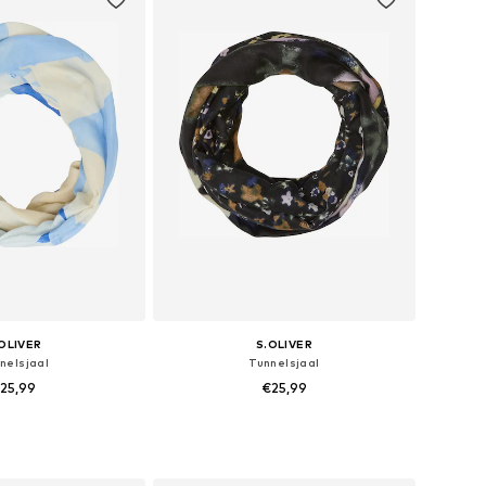
OLIVER
S.OLIVER
nelsjaal
Tunnelsjaal
25,99
€25,99
 maten: One Size
Beschikbare maten: One Size
nkelmandje
In winkelmandje