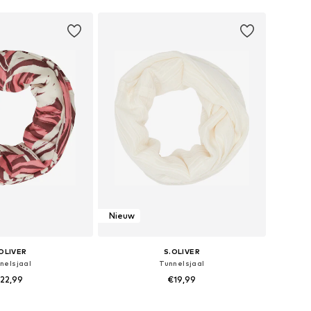
Nieuw
OLIVER
S.OLIVER
nelsjaal
Tunnelsjaal
22,99
€19,99
 maten: One Size
Beschikbare maten: 1