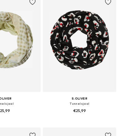
OLIVER
S.OLIVER
nelsjaal
Tunnelsjaal
25,99
€25,99
 maten: One Size
Beschikbare maten: 1
nkelmandje
In winkelmandje